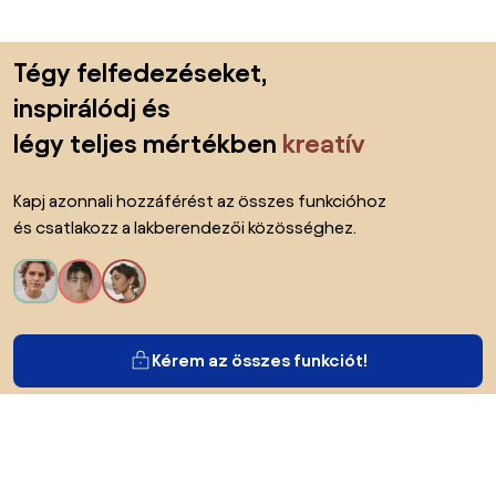
Lábléc kihagyása, ugrás az oldal elejére
Tégy felfedezéseket,
inspirálódj és
légy teljes mértékben
kreatív
Kapj azonnali hozzáférést az összes funkcióhoz
és csatlakozz a lakberendezői közösséghez.
Kérem az összes funkciót!
Bianoról