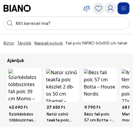
Navigáció kihagyása, ugrás a tartalomra
Keresési bevitel
Tartalom átugrása, ugrás a láblécbe
Bútor
Tárolók
Nappali polcok
Fali polc PAPIKO 60x100 cm fehér
Ajánljuk
42 690 Ft
27 650 Ft
11 790 Ft
68 89
Szürkésbézs
Natúr színű
Bézs fali polc
Matt 
többszintes
teakfa polc
57 cm Botta –
modul
fali polc 39 cm
készlet 2 db-os
House Nordic
polcr
Momo –
50 cm Shamel –
27x2