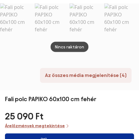
WOOOD
Kave Home
cm So
Umbr
Nincs raktáron
Az összes média megjelenítése (4)
Fali polc PAPIKO 60x100 cm fehér
25 090 Ft
Árelőzmények megtekintése