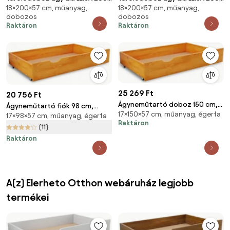
18×200×57 cm, műanyag,
18×200×57 cm, műanyag,
cm, fehér
cm, fehér
dobozos
dobozos
Raktáron
Raktáron
25 269 Ft
20 756 Ft
Ágyneműtartó doboz 150 cm,
Ágyneműtartó fiók 98 cm,
17×150×57 cm, műanyag, égerfa
éger
17×98×57 cm, műanyag, égerfa
égerfa
Raktáron
(11)
Raktáron
A(z) Elerheto Otthon webáruház legjobb
termékei