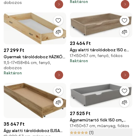
Raktáron
dobozos
23 464 Ft
27 299 Ft
Ágy alatti tárolódoboz 150 cm,
17×150×57 cm, fenyő, fiókos
sonoma tölgy
Gyermek tárolódoboz HÁZIKÓ
Raktáron
11,5-17×158×84 cm, fenyő,
D3 fenyő
dobozos
Raktáron
27 525 Ft
Ágyneműtartó fiók 150 cm,
35 647 Ft
17×150×57 cm, műanyag, fiókos
szürke
Ágy alatti tárolódoboz ELISA
(1)