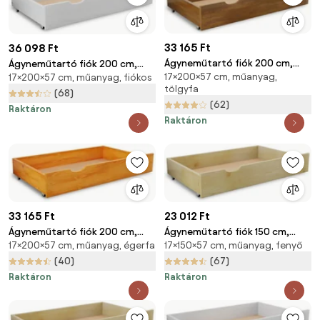
33 165 Ft
36 098 Ft
Ágyneműtartó fiók 200 cm,
Ágyneműtartó fiók 200 cm,
17×200×57 cm, műanyag,
tölgyfa
17×200×57 cm, műanyag, fiókos
fehér
tölgyfa
(68)
(62)
Raktáron
Raktáron
33 165 Ft
23 012 Ft
Ágyneműtartó fiók 200 cm,
Ágyneműtartó fiók 150 cm,
17×200×57 cm, műanyag, égerfa
17×150×57 cm, műanyag, fenyő
égerfa
fenyőfa
(40)
(67)
Raktáron
Raktáron