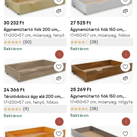
30 232 Ft
27 525 Ft
Ágyneműtartó fiók 200 cm,
Ágyneműtartó fiók 150 cm,
17×200×57 cm, műanyag, fenyő
17×150×57 cm, műanyag, fiókos
fenyőfa
fehér
(50)
(38)
Raktáron
Raktáron
25 269 Ft
24 366 Ft
Ágyneműtartó fiók 150 cm,
Tárolódoboz ágy alá 200 cm,
17×150×57 cm, műanyag, tölgyfa
tölgyfa
17×200×57 cm, fenyő, fiókos
sonoma tölgy
(38)
(9)
Raktáron
Raktáron