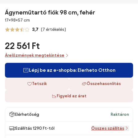
Ágyneműtartó fiók 98 cm, fehér
Méretek
17×98×57 cm
3,7
(7 értékelés)
22 561 Ft
Árelőzmények megtekintése
Lépj be az e-shopba: Elerheto Otthon
Tetszik
Összehasonlítás
Figyeld az árat
Elérhetőség
Raktáron
Szállítás 1290 Ft-tól
Összes szállítás