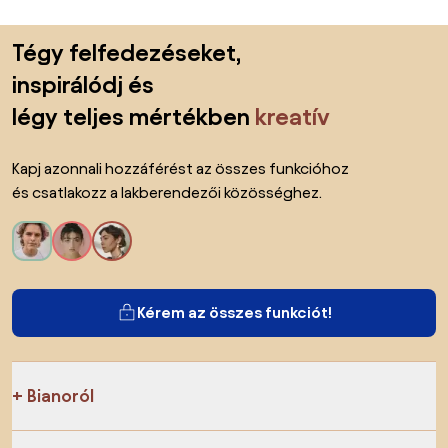
Lábléc kihagyása, ugrás az oldal elejére
Tégy felfedezéseket,
inspirálódj és
légy teljes mértékben
kreatív
Kapj azonnali hozzáférést az összes funkcióhoz
és csatlakozz a lakberendezői közösséghez.
Kérem az összes funkciót!
Bianoról