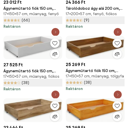
23 012 Ft
24 366 Ft
Ágyneműtartó fiók 150 cm,
Tárolódoboz ágy alá 200 cm,
17×150×57 cm, műanyag, fenyő
17×200×57 cm, fenyő, fiókos
fenyőfa
sonoma tölgy
(66)
(9)
Raktáron
Raktáron
25 269 Ft
27 525 Ft
Ágyneműtartó fiók 150 cm,
Ágyneműtartó fiók 150 cm,
17×150×57 cm, műanyag, tölgyfa
tölgyfa
17×150×57 cm, műanyag, fiókos
fehér
(38)
(38)
Raktáron
Raktáron
23 464 Ft
25 269 Ft