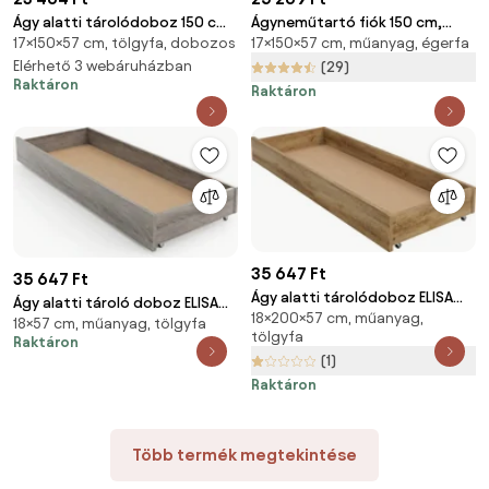
Ágy alatti tárolódoboz 150 cm,
Ágyneműtartó fiók 150 cm,
17×150×57 cm, tölgyfa, dobozos
17×150×57 cm, műanyag, égerfa
artisan tölgy
égerfa
Elérhető 3 webáruházban
(29)
Raktáron
Raktáron
35 647 Ft
35 647 Ft
Ágy alatti tárolódoboz ELISA
Ágy alatti tároló doboz ELISA
18×200×57 cm, műanyag,
200 cm, artisan tölgy
18×57 cm, műanyag, tölgyfa
200 cm, szarvasgomba tölgy
tölgyfa
Raktáron
(1)
Raktáron
Több termék megtekintése