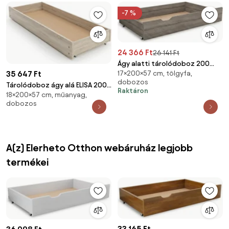
-7 %
24 366 Ft
26 141 Ft
Ágy alatti tárolódoboz 200
17×200×57 cm, tölgyfa,
35 647 Ft
cm, szarvasgomba tölgy
dobozos
Tárolódoboz ágy alá ELISA 200
Raktáron
18×200×57 cm, műanyag,
cm, sonoma tölgy
dobozos
A(z) Elerheto Otthon webáruház legjobb
termékei
33 165 Ft