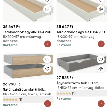
35 647 Ft
35 647 Ft
Tárolódoboz ágy alá ELISA 200
Tárolódoboz ágy alá ELISA 200
18×200×57 cm, műanyag,
18×200×57 cm, műanyag,
cm, fehér
cm, fehér
dobozos
dobozos
Raktáron
Raktáron
27 525 Ft
Ágyneműtartó fiók 150 cm,
26 990 Ft
17×150×57 cm, műanyag, fiókos
szürke
Natúr színű ágy alatti fiók
(1)
18×94×66,5 cm, fiókos, laminált
szett 2 db-os 90x190-140x190
Raktáron
cm Naia – Tvilum
(1)
Raktáron