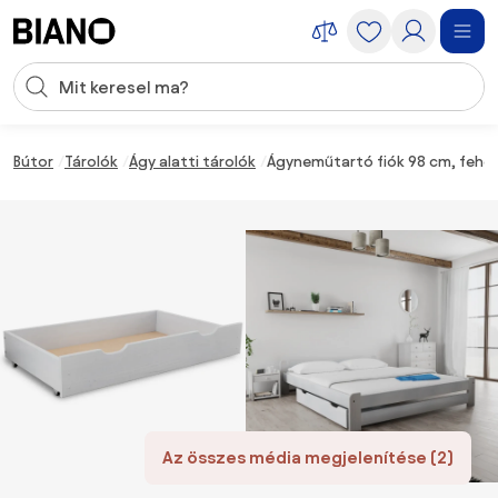
Navigáció kihagyása, ugrás a tartalomra
Keresési bevitel
Tartalom átugrása, ugrás a láblécbe
Bútor
Tárolók
Ágy alatti tárolók
Ágyneműtartó fiók 98 cm, fehér
Az összes média megjelenítése (2)