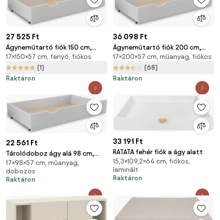
27 525 Ft
36 098 Ft
Ágyneműtartó fiók 150 cm,
Ágyneműtartó fiók 200 cm,
17×150×57 cm, fenyő, fiókos
17×200×57 cm, műanyag, fiókos
fehér
fehér
(1)
(68)
Raktáron
Raktáron
33 191 Ft
22 561 Ft
RATATA fehér fiók a ágy alatt
Tárolódoboz ágy alá 98 cm,
15,3×109,2×64 cm, fiókos,
17×98×57 cm, műanyag,
fehér
laminált
dobozos
Raktáron
Raktáron