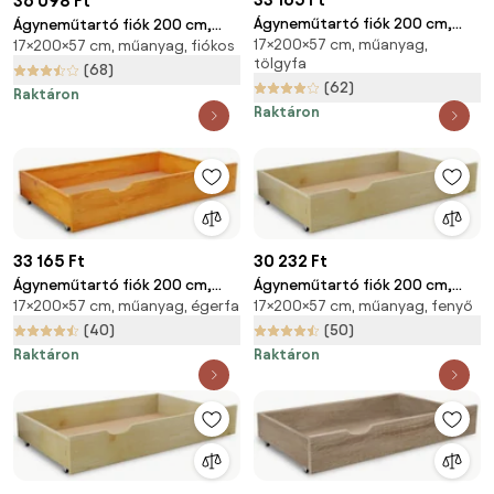
36 098 Ft
Ágyneműtartó fiók 200 cm,
Ágyneműtartó fiók 200 cm,
17×200×57 cm, műanyag,
tölgyfa
17×200×57 cm, műanyag, fiókos
fehér
tölgyfa
(68)
(62)
Raktáron
Raktáron
33 165 Ft
30 232 Ft
Ágyneműtartó fiók 200 cm,
Ágyneműtartó fiók 200 cm,
17×200×57 cm, műanyag, égerfa
17×200×57 cm, műanyag, fenyő
égerfa
fenyőfa
(40)
(50)
Raktáron
Raktáron