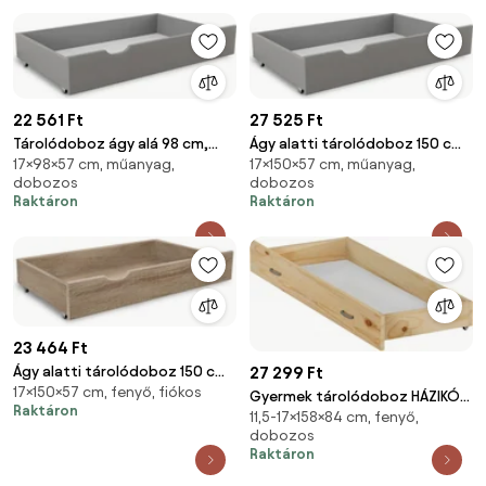
22 561 Ft
27 525 Ft
Tárolódoboz ágy alá 98 cm,
Ágy alatti tárolódoboz 150 cm,
17×98×57 cm, műanyag,
17×150×57 cm, műanyag,
szürke
szürke
dobozos
dobozos
Raktáron
Raktáron
23 464 Ft
27 299 Ft
Ágy alatti tárolódoboz 150 cm,
17×150×57 cm, fenyő, fiókos
sonoma tölgy
Gyermek tárolódoboz HÁZIKÓ
Raktáron
11,5-17×158×84 cm, fenyő,
D3 fenyő
dobozos
Raktáron