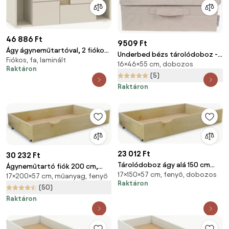
46 886 Ft
9509 Ft
Ágy ágyneműtartóval, 2 fiókos
Underbed bézs tárolódoboz -
Fiókos, fa, laminált
kivitelben LENS
16×46×55 cm, dobozos
Bigso Box of Sweden
Raktáron
(5)
Raktáron
23 012 Ft
30 232 Ft
Tárolódoboz ágy alá 150 cm
Ágyneműtartó fiók 200 cm,
17×150×57 cm, fenyő, dobozos
fenyő
17×200×57 cm, műanyag, fenyő
fenyőfa
Raktáron
(50)
Raktáron