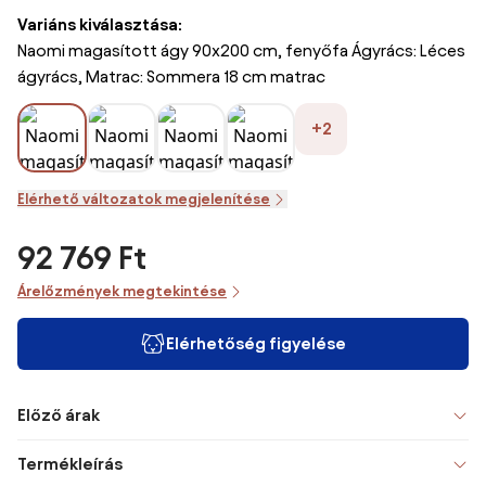
Variáns kiválasztása:
Naomi magasított ágy 90x200 cm, fenyőfa Ágyrács: Léces
ágyrács, Matrac: Sommera 18 cm matrac
+2
Elérhető változatok megjelenítése
92 769 Ft
Árelőzmények megtekintése
Elérhetőség figyelése
Előző árak
Termékleírás