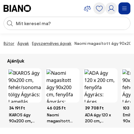
Navigáció kihagyása, ugrás a tartalomra
Keresési bevitel
Tartalom átugrása, ugrás a láblécbe
Bútor
Ágyak
Egyszemélyes ágyak
Naomi magasított ágy 90x200 
Ajánljuk
34 191 Ft
46 025 Ft
39 708 Ft
103 9
IKAROS ágy
Naomi
ADA ágy 120 x
Emily
90x200 cm,
magasított
200 cm,
90x2
fehér/sonoma
ágy 90x200
fenyőfa
fehér
tölgy Ágyrács:
cm, fenyőfa
Ágyrács: Léces
Léces