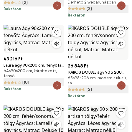
Elérhető 2 webáruházban
(2)
matrac
(3)
Raktáron
Raktáron
43 216 Ft
Laura ágy 90x200 cm, fenyőfa
26 848 Ft
64×90×200 cm, kárpitozott,
Ágyrács: Lamellás ágyrács,
IKAROS DOUBLE ágy 90 x 200
fenyő
Matrac: Matrac nélkül
65×98×206 cm, modern stílusú,
cm, fehér/sonoma tölgy
(10)
fa
Ágyrács: Ágyrács nélkül,
Raktáron
(2)
Matrac: Matrac nélkül
Raktáron