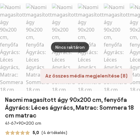
Lamellás
Ágyrács: Léces
ágyrács,
Matr
ágyrács,
ágyrács,
Matrac: Matrac
Maxi 
Matrac: Matrac
Matrac: Matrac
nélkül
matr
nélkül
nélkül
Nincs raktáron
Az összes média megjelenítése (8)
Naomi magasított ágy 90x200 cm, fenyőfa
Ágyrács: Léces ágyrács, Matrac: Sommera 18
cm matrac
Méretek
41-67×90×200 cm
5,0
(4 értékelés)