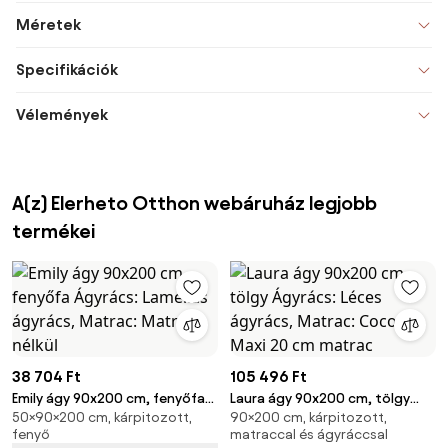
Méretek
Specifikációk
Vélemények
A(z) Elerheto Otthon webáruház legjobb
termékei
38 704 Ft
105 496 Ft
Emily ágy 90x200 cm, fenyőfa
Laura ágy 90x200 cm, tölgy
50×90×200 cm, kárpitozott,
90×200 cm, kárpitozott,
Ágyrács: Lamellás ágyrács,
Ágyrács: Léces ágyrács,
fenyő
matraccal és ágyráccsal
Matrac: Matrac nélkül
Matrac: Coco Maxi 20 cm