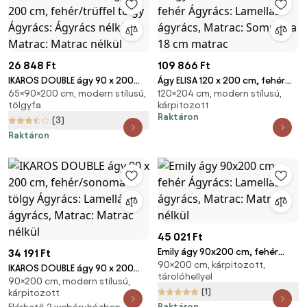
26 848 Ft
109 866 Ft
IKAROS DOUBLE ágy 90 x 200
Ágy ELISA 120 x 200 cm, fehér
65×90×200 cm, modern stílusú,
120×204 cm, modern stílusú,
cm, fehér/trüffel tölgy Ágyrács:
Ágyrács: Lamellás ágyrács,
tölgyfa
kárpitozott
Ágyrács nélkül, Matrac: Matrac
Matrac: Sommera 18 cm matrac
Raktáron
(3)
nélkül
Raktáron
45 021 Ft
Emily ágy 90x200 cm, fehér
34 191 Ft
90×200 cm, kárpitozott,
Ágyrács: Lamellás ágyrács,
IKAROS DOUBLE ágy 90 x 200
tárolóhellyel
Matrac: Matrac nélkül
90×200 cm, modern stílusú,
cm, fehér/sonoma tölgy
(1)
kárpitozott
Ágyrács: Lamellás ágyrács,
Raktáron