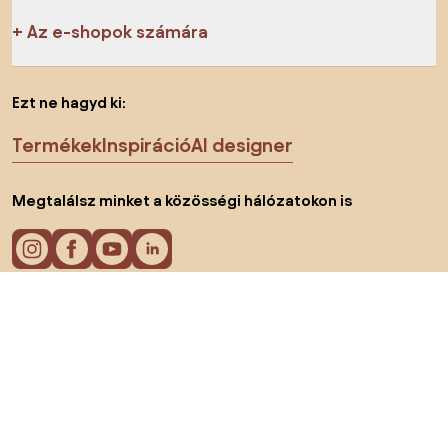
Az e-shopok számára
Ezt ne hagyd ki:
Termékek
Inspiráció
AI designer
Megtalálsz minket a közösségi hálózatokon is
Sütik
Adatvédelmi politika
Használati feltételek
Ország megváltoztatása
© 2026 Biano kft.