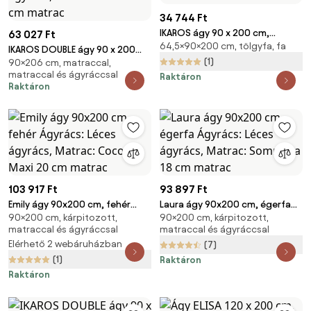
34 744 Ft
IKAROS ágy 90 x 200 cm,
63 027 Ft
64,5×90×200 cm, tölgyfa, fa
artisan tölgy/fehér Ágyrács:
IKAROS DOUBLE ágy 90 x 200
Léces ágyrács, Matrac: Matrac
(1)
90×206 cm, matraccal,
cm, fehér/sonoma tölgy
matraccal és ágyráccsal
nélkül
Raktáron
Ágyrács: Lamellás ágyrács,
Raktáron
Matrac: Deluxe 10 cm matrac
103 917 Ft
93 897 Ft
Emily ágy 90x200 cm, fehér
Laura ágy 90x200 cm, égerfa
90×200 cm, kárpitozott,
90×200 cm, kárpitozott,
Ágyrács: Léces ágyrács,
Ágyrács: Léces ágyrács,
matraccal és ágyráccsal
matraccal és ágyráccsal
Matrac: Coco Maxi 20 cm
Matrac: Sommera 18 cm matrac
Elérhető 2 webáruházban
(7)
matrac
(1)
Raktáron
Raktáron