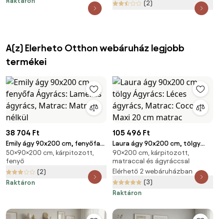
Raktáron
(2)
A(z) Elerheto Otthon webáruház legjobb
termékei
38 704 Ft
105 496 Ft
Emily ágy 90x200 cm, fenyőfa
Laura ágy 90x200 cm, tölgy
50×90×200 cm, kárpitozott,
90×200 cm, kárpitozott,
Ágyrács: Lamellás ágyrács,
Ágyrács: Léces ágyrács,
fenyő
matraccal és ágyráccsal
Matrac: Matrac nélkül
Matrac: Coco Maxi 20 cm
Elérhető 2 webáruházban
(2)
matrac
(3)
Raktáron
Raktáron