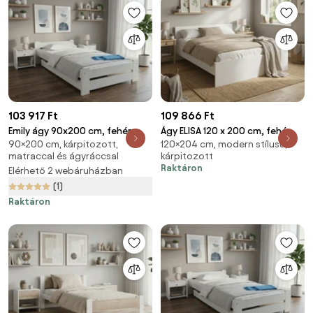
103 917 Ft
109 866 Ft
Emily ágy 90x200 cm, fehér
Ágy ELISA 120 x 200 cm, fehér
90×200 cm, kárpitozott,
120×204 cm, modern stílusú,
Ágyrács: Léces ágyrács,
Ágyrács: Lamellás ágyrács,
matraccal és ágyráccsal
kárpitozott
Matrac: Coco Maxi 20 cm
Matrac: Sommera 18 cm matrac
Raktáron
Elérhető 2 webáruházban
matrac
(1)
Raktáron