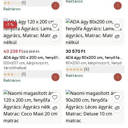
Raktáron
(1)
Raktáron
-7 %
40 238 Ft
30 570 Ft
43 169 Ft
ADA ágy 120 x 200 cm, fenyőfa
ADA ágy 80x200 cm, fenyőfa
120×207 cm, kárpitozott,
80×200 cm, kárpitozott, fenyő
Ágyrács: Lamellás ágyrács,
Ágyrács: Lamellás ágyrács,
tárolóhellyel
Matrac: Matrac nélkül
Matrac: Matrac nélkül
(5)
(1)
Raktáron
Raktáron