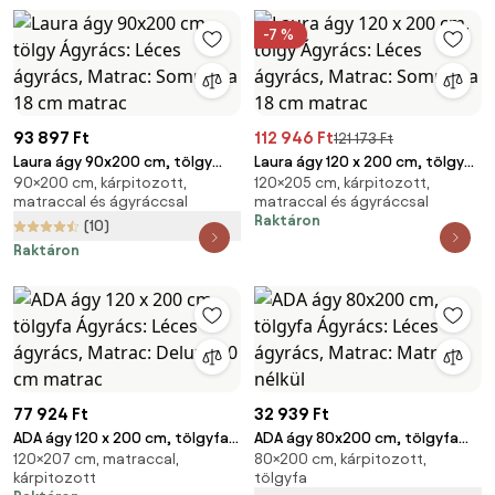
-7 %
93 897 Ft
112 946 Ft
121 173 Ft
Laura ágy 90x200 cm, tölgy
Laura ágy 120 x 200 cm, tölgy
90×200 cm, kárpitozott,
120×205 cm, kárpitozott,
Ágyrács: Léces ágyrács,
Ágyrács: Léces ágyrács,
matraccal és ágyráccsal
matraccal és ágyráccsal
Matrac: Sommera 18 cm matrac
Matrac: Sommera 18 cm matrac
Raktáron
(10)
Raktáron
77 924 Ft
32 939 Ft
ADA ágy 120 x 200 cm, tölgyfa
ADA ágy 80x200 cm, tölgyfa
120×207 cm, matraccal,
80×200 cm, kárpitozott,
Ágyrács: Léces ágyrács,
Ágyrács: Léces ágyrács,
kárpitozott
tölgyfa
Matrac: Deluxe 10 cm matrac
Matrac: Matrac nélkül