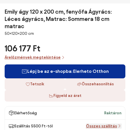
Emily ágy 120 x 200 cm, fenyőfa Ágyrács:
Léces ágyrács, Matrac: Sommera 18 cm
matrac
Méretek
50×120×200 cm
106 177 Ft
Árelőzmények megtekintése
Lépj be az e-shopba: Elerheto Otthon
Tetszik
Összehasonlítás
Figyeld az árat
Elérhetőség
Raktáron
Szállítás 5500 Ft-tól
Összes szállítás