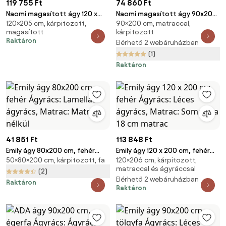
119 755 Ft
74 860 Ft
Naomi magasított ágy 120 x
Naomi magasított ágy 90x200
120×205 cm, kárpitozott,
90×200 cm, matraccal,
200 cm, fenyőfa Ágyrács:
cm, fenyőfa Ágyrács: Léces
magasított
kárpitozott
Ágyrács nélkül, Matrac: Coco
ágyrács, Matrac: Deluxe 10 cm
Raktáron
Elérhető 2 webáruházban
Maxi 20 cm matrac
matrac
(1)
Raktáron
41 851 Ft
113 848 Ft
Emily ágy 80x200 cm, fehér
Emily ágy 120 x 200 cm, fehér
50×80×200 cm, kárpitozott, fa
120×206 cm, kárpitozott,
Ágyrács: Lamellás ágyrács,
Ágyrács: Léces ágyrács,
matraccal és ágyráccsal
Matrac: Matrac nélkül
Matrac: Sommera 18 cm matrac
(2)
Elérhető 2 webáruházban
Raktáron
Raktáron