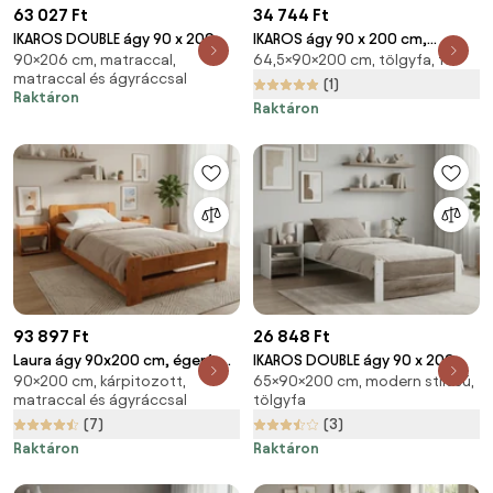
63 027 Ft
34 744 Ft
IKAROS DOUBLE ágy 90 x 200
IKAROS ágy 90 x 200 cm,
90×206 cm, matraccal,
64,5×90×200 cm, tölgyfa, fa
cm, fehér/sonoma tölgy
artisan tölgy/fehér Ágyrács:
matraccal és ágyráccsal
Ágyrács: Lamellás ágyrács,
Léces ágyrács, Matrac: Matrac
(1)
Raktáron
Matrac: Deluxe 10 cm matrac
nélkül
Raktáron
93 897 Ft
26 848 Ft
Laura ágy 90x200 cm, égerfa
IKAROS DOUBLE ágy 90 x 200
90×200 cm, kárpitozott,
65×90×200 cm, modern stílusú,
Ágyrács: Léces ágyrács,
cm, fehér/trüffel tölgy Ágyrács:
matraccal és ágyráccsal
tölgyfa
Matrac: Sommera 18 cm matrac
Ágyrács nélkül, Matrac: Matrac
(7)
(3)
nélkül
Raktáron
Raktáron