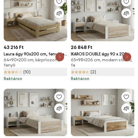
43 216 Ft
26 848 Ft
Laura ágy 90x200 cm, fenyőfa
IKAROS DOUBLE ágy 90 x 200
64×90×200 cm, kárpitozott,
65×98×206 cm, modern stílusú,
Ágyrács: Lamellás ágyrács,
cm, fehér/sonoma tölgy
fenyő
fa
Matrac: Matrac nélkül
Ágyrács: Ágyrács nélkül,
(10)
(2)
Matrac: Matrac nélkül
Raktáron
Raktáron