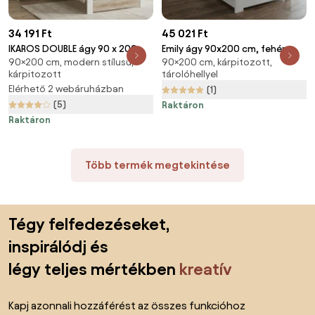
34 191 Ft
45 021 Ft
IKAROS DOUBLE ágy 90 x 200
Emily ágy 90x200 cm, fehér
90×200 cm, modern stílusú,
90×200 cm, kárpitozott,
cm, fehér/sonoma tölgy
Ágyrács: Lamellás ágyrács,
kárpitozott
tárolóhellyel
Ágyrács: Lamellás ágyrács,
Matrac: Matrac nélkül
Elérhető 2 webáruházban
(1)
Matrac: Matrac nélkül
(5)
Raktáron
Raktáron
Több termék megtekintése
Lábléc kihagyása, ugrás az oldal elejére
Tégy felfedezéseket,
inspirálódj és
légy teljes mértékben
kreatív
Kapj azonnali hozzáférést az összes funkcióhoz