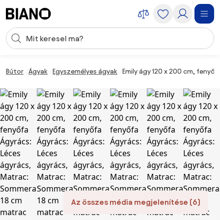
Navigáció kihagyása, ugrás a tartalomra
Keresési bevitel
Tartalom átugrása, ugrás a láblécbe
Bútor
Ágyak
Egyszemélyes ágyak
Emily ágy 120 x 200 cm, fenyő
Az összes média megjelenítése (6)