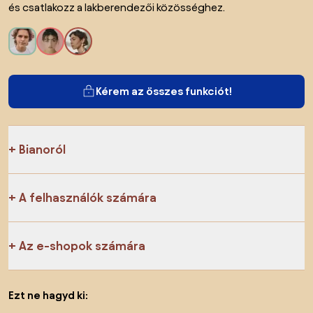
és csatlakozz a lakberendezői közösséghez.
Kérem az összes funkciót!
Bianoról
A felhasználók számára
Az e-shopok számára
Ezt ne hagyd ki: