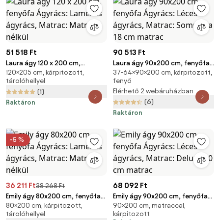
51 518 Ft
90 513 Ft
Laura ágy 120 x 200 cm,
Laura ágy 90x200 cm, fenyőfa
120×205 cm, kárpitozott,
37-64×90×200 cm, kárpitozott,
fenyőfa Ágyrács: Lamellás
Ágyrács: Léces ágyrács,
tárolóhellyel
fenyő
ágyrács, Matrac: Matrac nélkül
Matrac: Sommera 18 cm matrac
Elérhető 2 webáruházban
(1)
(6)
Raktáron
Raktáron
-5 %
36 211 Ft
68 092 Ft
38 268 Ft
Emily ágy 80x200 cm, fenyőfa
Emily ágy 90x200 cm, fenyőfa
80×200 cm, kárpitozott,
90×200 cm, matraccal,
Ágyrács: Lamellás ágyrács,
Ágyrács: Léces ágyrács,
tárolóhellyel
kárpitozott
Matrac: Matrac nélkül
Matrac: Deluxe 10 cm matrac