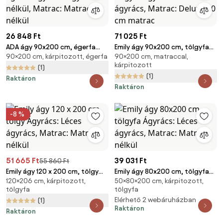
26 848 Ft
71 025 Ft
ADA ágy 90x200 cm, égerfa
Emily ágy 90x200 cm, tölgyfa
90×200 cm, kárpitozott, égerfa
90×200 cm, matraccal,
Ágyrács: Ágyrács nélkül,
Ágyrács: Léces ágyrács,
kárpitozott
Matrac: Matrac nélkül
Matrac: Deluxe 10 cm matrac
(1)
(1)
Raktáron
Raktáron
-8 %
51 665 Ft
39 031 Ft
55 860 Ft
Emily ágy 120 x 200 cm, tölgy
Emily ágy 80x200 cm, tölgyfa
120×206 cm, kárpitozott,
50×80×200 cm, kárpitozott,
Ágyrács: Léces ágyrács,
Ágyrács: Léces ágyrács,
tölgyfa
tölgyfa
Matrac: Matrac nélkül
Matrac: Matrac nélkül
Elérhető 2 webáruházban
(1)
Raktáron
Raktáron