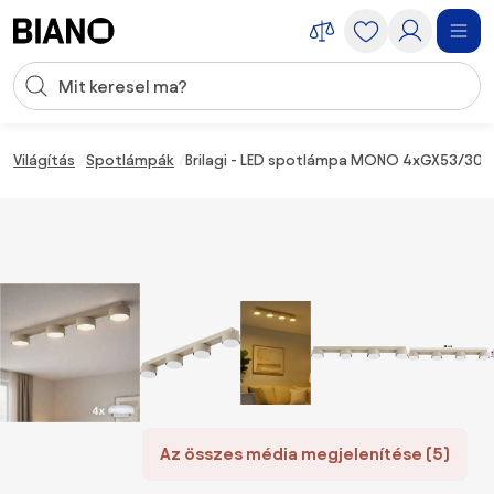
Navigáció kihagyása, ugrás a tartalomra
Keresési bevitel
Tartalom átugrása, ugrás a láblécbe
Világítás
Spotlámpák
Brilagi - LED spotlámpa MONO 4xGX53/30
Az összes média megjelenítése (5)