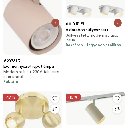
66 615 Ft
6 darabos süllyesztett
Süllyesztett, modern stílusú,
spotlámpa szett fehér GU10
230V
70mm dönthető 2-fényű -
Raktáron
Ingyenes szállítás
Installa
9590 Ft
Exo mennyezeti spotlámpa
Modern stílusú, 230V, felületre
szerelhető
Raktáron
-19 %
-10 %