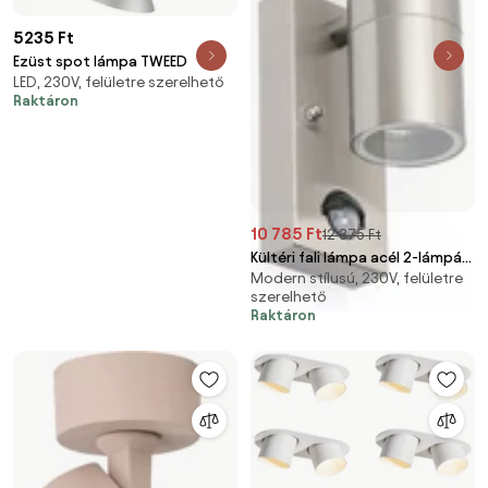
5235 Ft
Ezüst spot lámpa TWEED
LED, 230V, felületre szerelhető
Raktáron
10 785 Ft
12 375 Ft
Kültéri fali lámpa acél 2-lámpás
Modern stílusú, 230V, felületre
IP44 mozgásérzékelővel - Duo
szerelhető
Raktáron