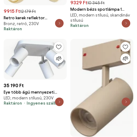
9329 Ft
10 345 Ft
Modern bézs spotlámpa 1
9915 Ft
12 179 Ft
LED, modern stílusú, skandináv
fázisú sínrendszerhez GU10
Retro kerek reflektor
stílusú
70mm - Iconic Jeana Luxe
Bronz, retró, 230V
sárgarézzel mennyezeti
Raktáron
Raktáron
tárcsával 2 lámpás - Gissi
35 190 Ft
Eye több ágú mennyezeti
LED, modern stílusú, 230V
spotlámpa
Raktáron
Ingyenes szállítás