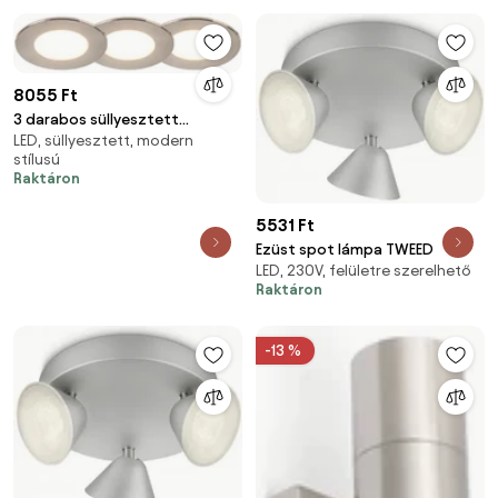
8055 Ft
3 darabos süllyesztett
LED, süllyesztett, modern
spotlámpa készlet, kerek, acél,
stílusú
LED-del, IP65 - Simply
Raktáron
5531 Ft
Ezüst spot lámpa TWEED
LED, 230V, felületre szerelhető
Raktáron
-13 %