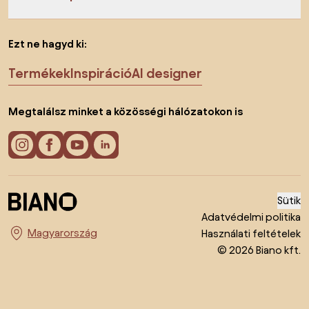
Ezt ne hagyd ki:
Termékek
Inspiráció
AI designer
Megtalálsz minket a közösségi hálózatokon is
Sütik
Adatvédelmi politika
Használati feltételek
Ország megváltoztatása
© 2026 Biano kft.