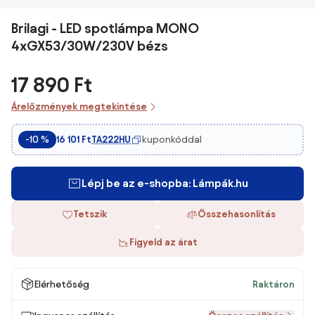
Brilagi - LED spotlámpa MONO
4xGX53/30W/230V bézs
17 890 Ft
Árelőzmények megtekintése
TA222HU
kuponkóddal
-10 %
16 101 Ft
Lépj be az e-shopba: Lámpák.hu
Tetszik
Összehasonlítás
Figyeld az árat
Elérhetőség
Raktáron