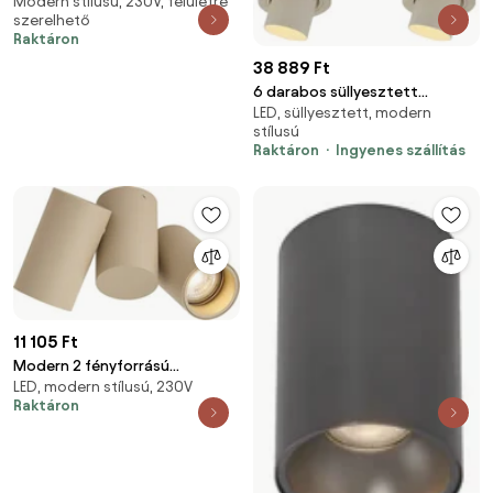
Modern stílusú, 230V, felületre
spotlámpa, 50 mm-es négyzet,
szerelhető
4 fényforrás - Stanley
Raktáron
38 889 Ft
6 darabos süllyesztett
LED, süllyesztett, modern
spotlámpa szett bézs GU10
stílusú
50mm kerek forgatható és
Raktáron
Ingyenes szállítás
dönthető - Installa
11 105 Ft
Modern 2 fényforrású
LED, modern stílusú, 230V
dönthető mennyezeti
Raktáron
spotlámpa taupe - Michael