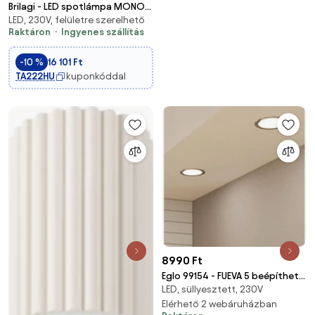
Brilagi - LED spotlámpa MONO
LED, 230V, felületre szerelhető
4xGX53/30W/230V bézs
Raktáron
Ingyenes szállítás
-10 %
16 101 Ft
TA222HU
kuponkóddal
8990 Ft
Eglo 99154 - FUEVA 5 beépíthető
LED, süllyesztett, 230V
LED mennyezeti lámpa 5
LED/10,5W/230V
Elérhető 2 webáruházban