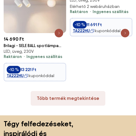
LED, üveg, 230V
PRAHA 3xGU10/10W/230V fekete
Elérhető 2 webáruházban
Raktáron
Ingyenes szállítás
-10 %
11 691 Ft
TA222HU
kuponkóddal
14 690 Ft
Brilagi - SELE BALL spotlámpa
LED, üveg, 230V
2xGU10/30W/230V + 1xG9/10W
Raktáron
Ingyenes szállítás
fehér
-10 %
13 221 Ft
TA222HU
kuponkóddal
Több termék megtekintése
Lábléc kihagyása, ugrás az oldal elejére
Tégy felfedezéseket,
inspirálódj és