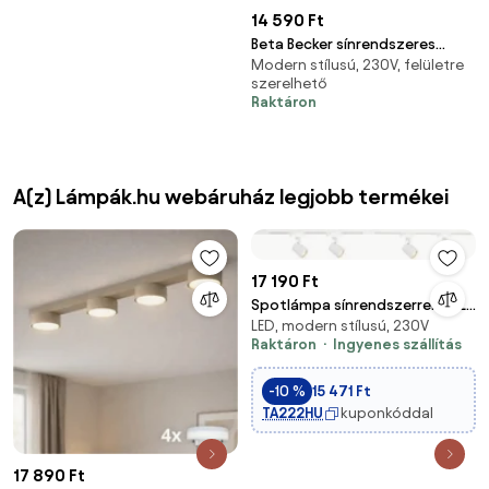
14 590 Ft
Beta Becker sínrendszeres
Modern stílusú, 230V, felületre
lámpafej
szerelhető
Raktáron
A(z) Lámpák.hu webáruház legjobb termékei
17 190 Ft
Spotlámpa sínrendszerrel VOLF
LED, modern stílusú, 230V
4xGU10/10W/230V fehér
Raktáron
Ingyenes szállítás
-10 %
15 471 Ft
TA222HU
kuponkóddal
17 890 Ft