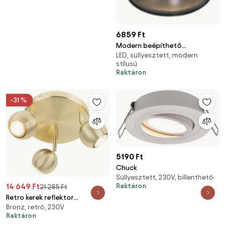
6859 Ft
Modern beépíthető
LED, süllyesztett, modern
spotlámpa, bronzos metál
stílusú
GU10 50 mm - Deep
Raktáron
-31 %
5190 Ft
Chuck
Süllyesztett, 230V, billenthető
Raktáron
14 649 Ft
21 285 Ft
Retro kerek reflektor
Bronz, retró, 230V
sárgarézzel mennyezeti
Raktáron
tárcsával 3-lámpás - Gissi