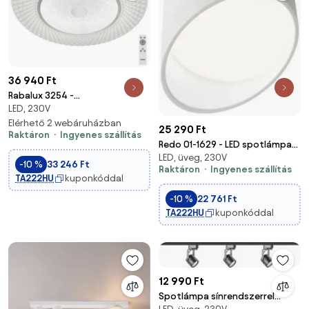
36 940 Ft
Rabalux 3254 -
LED, 230V
Fényerőszabályozható
mennyezeti lámpa TORNADO
Elérhető 2 webáruházban
25 290 Ft
Raktáron
Ingyenes szállítás
LED/72W/230V + távirányító
Redo 01-1629 - LED spotlámpa
LED, üveg, 230V
UTO LED/18W/230V Ø 14 cm
-10 %
33 246 Ft
Raktáron
Ingyenes szállítás
fehér
TA222HU
kuponkóddal
-10 %
22 761 Ft
TA222HU
kuponkóddal
12 990 Ft
Spotlámpa sínrendszerrel