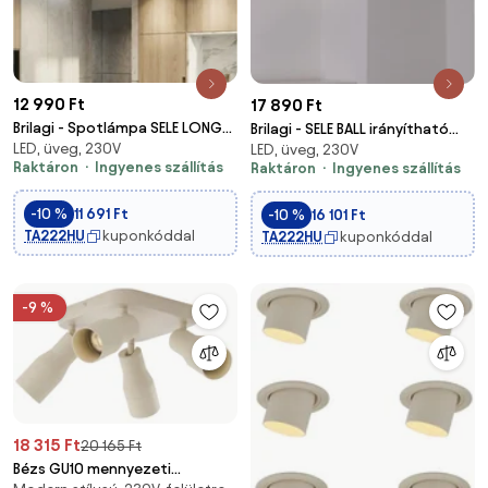
12 990 Ft
17 890 Ft
Brilagi - Spotlámpa SELE LONG
Brilagi - SELE BALL irányítható
LED, üveg, 230V
3xGU10/30W/230V bézs
LED, üveg, 230V
spotlámpa 3xGU10/30W/230V
Raktáron
Ingyenes szállítás
Raktáron
Ingyenes szállítás
+ 1xG9/10W bézs
-10 %
11 691 Ft
-10 %
16 101 Ft
TA222HU
kuponkóddal
TA222HU
kuponkóddal
-9 %
18 315 Ft
20 165 Ft
Bézs GU10 mennyezeti