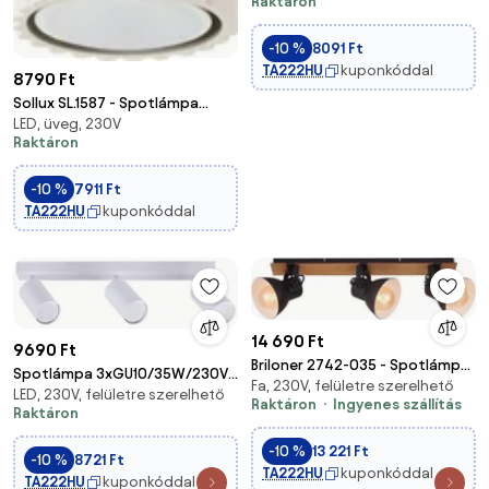
Raktáron
-10 %
8091 Ft
TA222HU
kuponkóddal
8790 Ft
Sollux SL.1587 - Spotlámpa
LED, üveg, 230V
KARBON 1xGU10/10W/230V 10 cm
Raktáron
krémes
-10 %
7911 Ft
TA222HU
kuponkóddal
14 690 Ft
9690 Ft
Briloner 2742-035 - Spotlámpa
Spotlámpa 3xGU10/35W/230V
Fa, 230V, felületre szerelhető
SPOTLIGHT 3xE27/40W/230V
LED, 230V, felületre szerelhető
fehér
Raktáron
Ingyenes szállítás
fekete/barna
Raktáron
-10 %
13 221 Ft
-10 %
8721 Ft
TA222HU
kuponkóddal
TA222HU
kuponkóddal