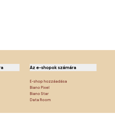
ra
Az e-shopok számára
E-shop hozzáadása
Biano Pixel
Biano Star
Data Room