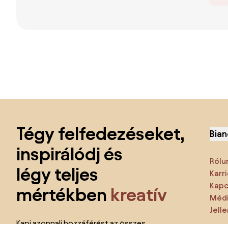
Lábléc kihagyása, ugrás az oldal elejére
Tégy felfedezéseket,
Bian
inspirálódj és
Rólu
légy teljes
Karri
Kapc
mértékben
kreatív
Médi
Jell
Kapj azonnali hozzáférést az összes