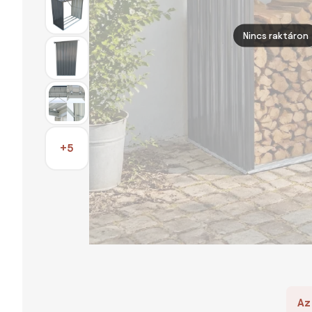
Nincs raktáron
+5
Az