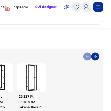
onok
AI designer
Inspiráció
49
Ft
25 227 Ft
M
HOMCOM
rtó
Fakanál Rack 60