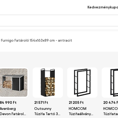
Kedvezménykup
Furnigo Fatároló 154x163x89 cm - antracit
84 990 Ft
21 571 Ft
21 205 Ft
20 474 
Avenberg
Outsunny
HOMCOM
HOMCO
Devon Fatároló
Tűzifa Tartó 37
Tüzifaállvány
Tűzifata