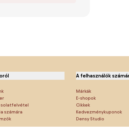
oról
A felhasználók számá
nk
Márkák
er
E-shopok
solatfelvétel
Cikkek
a számára
Kedvezménykuponok
emzők
Densy Studio