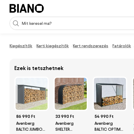
Navigáció kihagyása, ugrás a tartalomra
Keresési bevitel
Tartalom átugrása, ugrás a láblécbe
Kiegészítők
Kerti kiegészítők
Kert rendszerezés
Fatárolók
Ezek is tetszhetnek
86 990 Ft
33 990 Ft
54 990 Ft
Avenberg
Avenberg
Avenberg
BALTIC JUMBO
SHELTER
BALTIC OPTIMAL