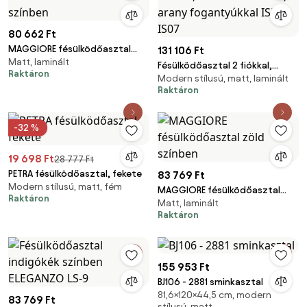
80 662 Ft
MAGGIORE fésülködőasztal
131 106 Ft
Matt, laminált
fekete színben
Fésülködőasztal 2 fiókkal,
Raktáron
Modern stílusú, matt, laminált
füstzöld színben, arany
Raktáron
fogantyúkkal ISEO IS07
-32 %
19 698 Ft
28 777 Ft
PETRA fésülködőasztal, fekete
83 769 Ft
Modern stílusú, matt, fém
MAGGIORE fésülködőasztal
Raktáron
Matt, laminált
zöld színben
Raktáron
155 953 Ft
BJ106 - 2881 sminkasztal
81,6×120×44,5 cm, modern
83 769 Ft
stílusú, matt