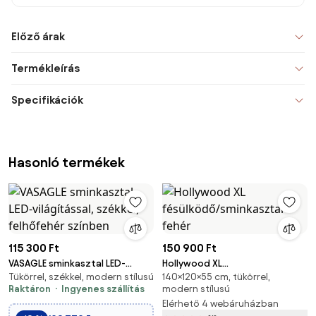
Előző árak
Termékleírás
Specifikációk
Hasonló termékek
115 300 Ft
150 900 Ft
VASAGLE sminkasztal LED-
Hollywood XL
Tükörrel, székkel, modern stílusú
140×120×55 cm, tükörrel,
világítással, székkel, felhőfehér
fésülködő/sminkasztal fehér
Raktáron
Ingyenes szállítás
modern stílusú
színben
Elérhető 4 webáruházban