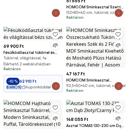
51 555 Ft
HOMCOM Sminkasztal Szett
132×80×40 cm, tükörrel, székkel
Tükörrel és Párnázott Székkel,
Raktáron
Fiókkal, Tárolószekrénnyel és
Állítható Polccal, 80L x 40W x
132H cm, Fehér | Aosom
69 900 Ft
Fésülködőasztal tükörrel és
Tükörrel, világítással, fa
világítással bézs színben
Elérhető 2 webáruházban
Raktáron
47 167 Ft
HOMCOM Sminkasztal
-10 %
62 910 Ft
113,5×50×40 cm, tükörrel, székkel
Összecsukható Tükörrel,
BIANO10
kuponkóddal
Raktáron
Kerekees Szék és 2 Fiók, MDF
Sminkasztal Kivehető és
Mosható Plüss Hatású Párnával,
Fehér | Aosom
148 055 Ft
Asztal TOMAS 130-230 cm Dąb