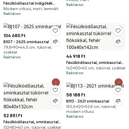
Fésülködőasztal indigókék
Raktáron
Modern stílusú, matt, laminált
színben ELEGANZO LS-9
Raktáron
104 680 Ft
BJ107 - 2625 sminkasztal
79,8×90×44,5 cm, tükörrel,
székkel
44 918 Ft
Raktáron
Fésülködőasztal, sminkasztal
142×100×40 cm, tükörrel, székkel
tükörrel fiókokkal, fehér
Raktáron
100x40x142cm
58 188 Ft
BJ113 - 2621 sminkasztal
153,6×120×53,8 cm, tükörrel,
modern stílusú
52 851 Ft
Raktáron
Fésülködőasztal, sminkasztal
132×80×40 cm, tükörrel, székkel
tükörrel fiókokkal, fehér