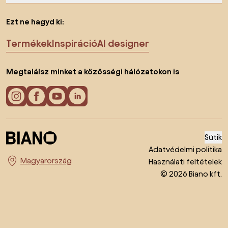
Ezt ne hagyd ki:
Termékek
Inspiráció
AI designer
Megtalálsz minket a közösségi hálózatokon is
Sütik
Adatvédelmi politika
Használati feltételek
Ország megváltoztatása
© 2026 Biano kft.