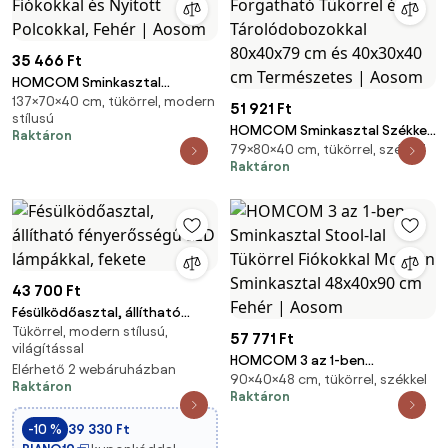
35 466 Ft
HOMCOM Sminkasztal
137×70×40 cm, tükörrel, modern
Tükörrel, Öltözőasztal
51 921 Ft
stílusú
Fiókokkal és Nyitott Polcokkal,
HOMCOM Sminkasztal Székkel
Raktáron
Fehér | Aosom
79×80×40 cm, tükörrel, székkel
– Sminkasztal Forgatható
Raktáron
Tükörrel és Tárolódobozokkal
80x40x79 cm és 40x30x40 cm
Természetes | Aosom
43 700 Ft
Fésülködőasztal, állítható
Tükörrel, modern stílusú,
fényerősségű LED lámpákkal,
57 771 Ft
világítással
fekete
HOMCOM 3 az 1-ben
Elérhető 2 webáruházban
90×40×48 cm, tükörrel, székkel
Sminkasztal Stool-lal Tükörrel
Raktáron
Raktáron
Fiókokkal Modern Sminkasztal
48x40x90 cm Fehér | Aosom
-10 %
39 330 Ft