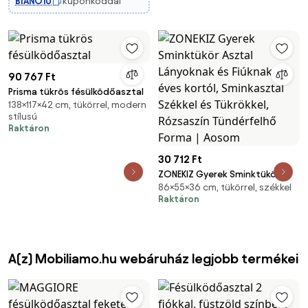
BIANO10
kuponkóddal
90 767 Ft
Prisma tükrös fésülködőasztal
138×117×42 cm, tükörrel, modern
stílusú
Raktáron
30 712 Ft
ZONEKIZ Gyerek Sminktükör
86×55×36 cm, tükörrel, székkel
Asztal Lányoknak és Fiúknak 3
Raktáron
éves kortól, Sminkasztal
Székkel és Tükrökkel, Rózsaszín
Tündérfelhő Forma | Aosom
A(z) Mobiliamo.hu webáruház legjobb termékei