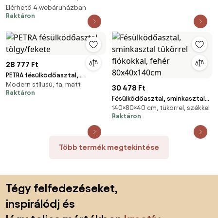
80x40x132cm
Elérhető 4 webáruházban
Raktáron
28 777 Ft
PETRA fésülködőasztal,
Modern stílusú, fa, matt
tölgy/fekete
30 478 Ft
Raktáron
Fésülködőasztal, sminkasztal
140×80×40 cm, tükörrel, székkel
tükörrel fiókokkal, fehér
Raktáron
80x40x140cm
Több termék megtekintése
Lábléc kihagyása, ugrás az oldal elejére
Tégy felfedezéseket,
inspirálódj és