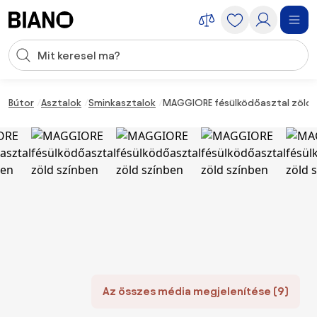
Navigáció kihagyása, ugrás a tartalomra
Keresési bevitel
Tartalom átugrása, ugrás a láblécbe
Bútor
Asztalok
Sminkasztalok
MAGGIORE fésülködőasztal zöld 
Az összes média megjelenítése (9)