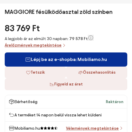
MAGGIORE fésülködőasztal zöld színben
83 769 Ft
A legjobb ár az elmúlt 30 napban:
79 578 Ft
Árelőzmények megtekintése
Lépj be az e-shopba: Mobiliamo.hu
Tetszik
Összehasonlítás
Figyeld az árat
Elérhetőség
Raktáron
A terméket 14 napon belül vissza lehet küldeni
Mobiliamo.hu
Vélemények megtekintése