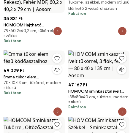
Tükörrel, székkel, modern stílusú
Złoty/Czarny P2
Elérhető 2 webáruházban
Raktáron
35 831 Ft
HOMCOM Hajtható
79×60,2×40,2 cm, tükörrel,
Sminkasztal Tükörrel, Modern
székkel
Sminkasztal, Puffal,
Raktáron
Tárolórekesszel (10 Rekesz),
Fehér MDF, 60,2 x 40,2 x 79 cm |
Aosom
49 029 Ft
Emma tükör elem
70×110×13 cm, tükörrel, modern
fésülködőasztalhoz
47 167 Ft
stílusú
HOMCOM sminkasztal ívelt
Raktáron
135×80×40 cm, tükörrel, modern
tükörrel, 3 fiók, fehér — 80 x 40
stílusú
x 135 cm | Aosom
Raktáron