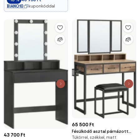
BIANO10
kuponkóddal
65 500 Ft
Fésülködő asztal párnázott
43 700 Ft
Tükörrel, székkel, matt
székkel, fésülködő asztal