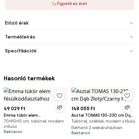
Figyeld az árat
Előző árak
Termékleírás
Specifikációk
Hasonló termékek
49 029 Ft
148 055 Ft
Emma tükör elem
Asztal TOMAS 130-230 cm Dąb
70×110×13 cm, tükörrel, modern
Tükörrel, székkel, modern stílusú
fésülködőasztalhoz
Złoty/Czarny P2
stílusú
Elérhető 2 webáruházban
Raktáron
Raktáron