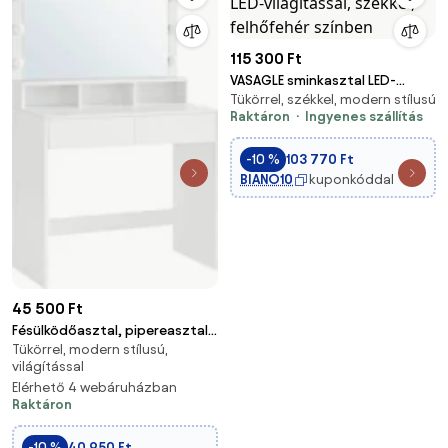
115 300 Ft
VASAGLE sminkasztal LED-
Tükörrel, székkel, modern stílusú
világítással, székkel, felhőfehér
Raktáron
Ingyenes szállítás
színben
-10 %
103 770 Ft
BIANO10
kuponkóddal
45 500 Ft
Fésülködőasztal, pipereasztal
Tükörrel, modern stílusú,
9 LED izzóval, fehér
világítással
Elérhető 4 webáruházban
Raktáron
-10 %
40 950 Ft