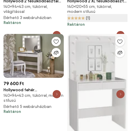
Hollywood 2 fésülködőasztal
Hollywood 2 XL fésülködőasztal
140×94×43 cm, tükörrel,
140×120×55 cm, tükörrel,
kasmír
kasmír
világítással
modern stílusú
Elérhető 3 webáruházban
(1)
Raktáron
Raktáron
79 600 Ft
Hollywood fehér
140×94×43 cm, tükörrel, modern
fésülködő/sminkasztal
stílusú
Elérhető 5 webáruházban
Raktáron