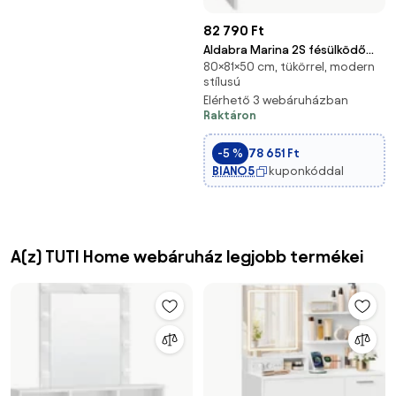
82 790 Ft
Aldabra Marina 2S fésülködő
80×81×50 cm, tükörrel, modern
asztal, 81x80x50 cm, fehér
stílusú
Elérhető 3 webáruházban
Raktáron
-5 %
78 651 Ft
BIANO5
kuponkóddal
A(z) TUTI Home webáruház legjobb termékei