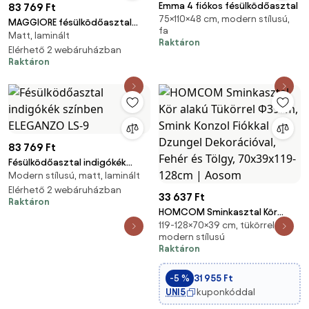
Emma 4 fiókos fésülködőasztal
83 769 Ft
75×110×48 cm, modern stílusú,
MAGGIORE fésülködőasztal
fa
Matt, laminált
zöld színben
Raktáron
Elérhető 2 webáruházban
Raktáron
83 769 Ft
Fésülködőasztal indigókék
Modern stílusú, matt, laminált
színben ELEGANZO LS-9
Elérhető 2 webáruházban
33 637 Ft
Raktáron
HOMCOM Sminkasztal Kör
119-128×70×39 cm, tükörrel,
alakú Tükörrel Ф39cm, Smink
modern stílusú
Konzol Fiókkal Dzungel
Raktáron
Dekorációval, Fehér és Tölgy,
70x39x119-128cm | Aosom
-5 %
31 955 Ft
UNI5
kuponkóddal