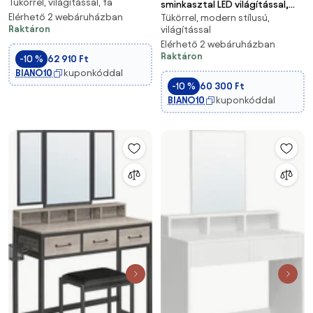
Tükörrel, világítással, fa
világítással bézs színben
sminkasztal LED világítással,
Elérhető 2 webáruházban
Tükörrel, modern stílusú,
állítható fényerővel, fehér
Raktáron
világítással
Elérhető 2 webáruházban
Raktáron
-10 %
62 910 Ft
BIANO10
kuponkóddal
-10 %
60 300 Ft
BIANO10
kuponkóddal