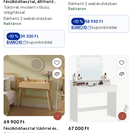
Fésülködőasztal, állítható
tükörrel, tölgy barna/fekete
Elérhető 2 webáruházban
Tükörrel, modern stílusú,
fényerősségű LED lámpákkal,
Raktáron
világítással
fekete
Elérhető 2 webáruházban
-10 %
58 950 Ft
Raktáron
BIANO10
kuponkóddal
-10 %
39 330 Ft
BIANO10
kuponkóddal
69 900 Ft
67 000 Ft
Fésülködőasztal tükörrel és