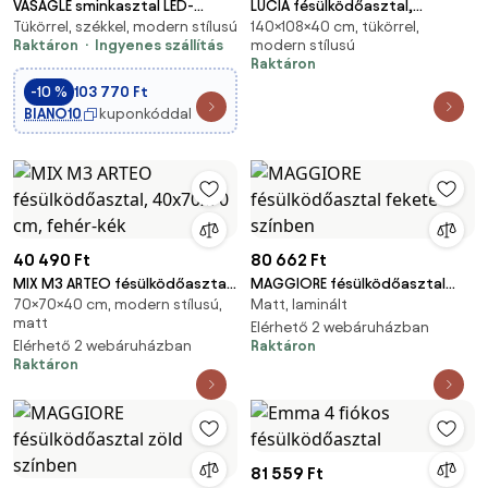
VASAGLE sminkasztal LED-
LUCIA fésülködőasztal,
Tükörrel, székkel, modern stílusú
140×108×40 cm, tükörrel,
világítással, székkel, felhőfehér
108x40x140cm, fehér Casaria
Raktáron
Ingyenes szállítás
modern stílusú
színben
Raktáron
-10 %
103 770 Ft
BIANO10
kuponkóddal
40 490 Ft
80 662 Ft
MIX M3 ARTEO fésülködőasztal,
MAGGIORE fésülködőasztal
70×70×40 cm, modern stílusú,
Matt, laminált
40x70x70 cm, fehér-kék
fekete színben
matt
Elérhető 2 webáruházban
Elérhető 2 webáruházban
Raktáron
Raktáron
81 559 Ft