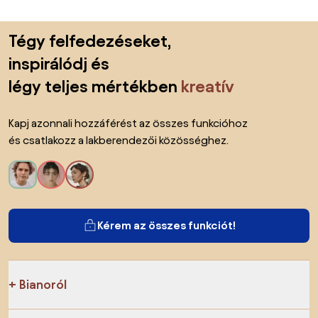
Lábléc kihagyása, ugrás az oldal elejére
Tégy felfedezéseket,
inspirálódj és
légy teljes mértékben
kreatív
Kapj azonnali hozzáférést az összes funkcióhoz
és csatlakozz a lakberendezői közösséghez.
Kérem az összes funkciót!
Bianoról