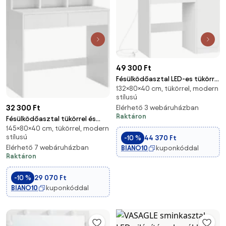
49 300 Ft
Fésülködőasztal LED-es tükörrel
132×80×40 cm, tükörrel, modern
és elosztóval, fehér
stílusú
32 300 Ft
Elérhető 3 webáruházban
Raktáron
Fésülködőasztal tükörrel és
145×80×40 cm, tükörrel, modern
szabályozható fénnyel, 80 x
stílusú
-10 %
44 370 Ft
145 x 40 cm, fehér
Elérhető 7 webáruházban
BIANO10
kuponkóddal
Raktáron
-10 %
29 070 Ft
BIANO10
kuponkóddal