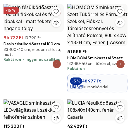
-15 %
96 722 Ft
113 790 Ft
Desin fésülködőasztal 100 cm
83×100×40 cm, modern stílusú,
fiókokkal és fém lábakkal -
51 555 Ft
matt
matt fekete / nagano tölgy
HOMCOM Sminkasztal Szett
Raktáron
Ingyenes szállítás
132×80×40 cm, tükörrel, székkel
Tükörrel és Párnázott Székkel,
Raktáron
Fiókkal, Tárolószekrénnyel és
Állítható Polccal, 80L x 40W x
-5 %
48 977 Ft
132H cm, Fehér | Aosom
UNI5
kuponkóddal
115 300 Ft
42 429 Ft