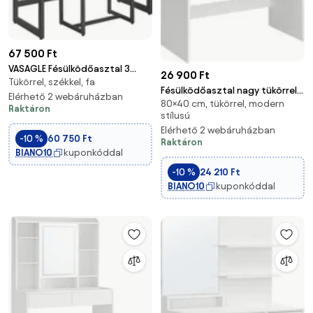
67 500 Ft
VASAGLE Fésülködőasztal 3
26 900 Ft
Tükörrel, székkel, fa
részes lehajtható tükörrel
Fésülködőasztal nagy tükörrel,
szürke-bézs és fekete színben
Elérhető 2 webáruházban
80×40 cm, tükörrel, modern
2 fiókkal, modern kozmetikai
Raktáron
stílusú
asztal, fehér
Elérhető 2 webáruházban
-10 %
60 750 Ft
Raktáron
BIANO10
kuponkóddal
-10 %
24 210 Ft
BIANO10
kuponkóddal