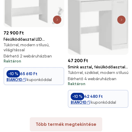
72 900 Ft
Fésülködőasztal LED
Tükörrel, modern stílusú,
világítással, fehér
világítással
Elérhető 2 webáruházban
47 200 Ft
Raktáron
Smink asztal, fésülködőasztal
Tükörrel, székkel, modern stílusú
tükörrel, fehér
-10 %
65 610 Ft
Elérhető 4 webáruházban
BIANO10
kuponkóddal
Raktáron
-10 %
42 480 Ft
BIANO10
kuponkóddal
Több termék megtekintése