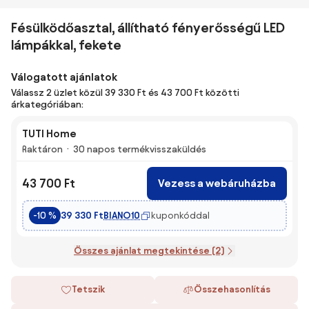
Fésülködőasztal, állítható fényerősségű LED
lámpákkal, fekete
Válogatott ajánlatok
Válassz 2 üzlet közül 39 330 Ft és 43 700 Ft közötti
árkategóriában:
TUTI Home
Raktáron
30 napos termékvisszaküldés
43 700 Ft
Vezess a webáruházba
BIANO10
kuponkóddal
-10 %
39 330 Ft
Összes ajánlat megtekintése (2)
Tetszik
Összehasonlítás