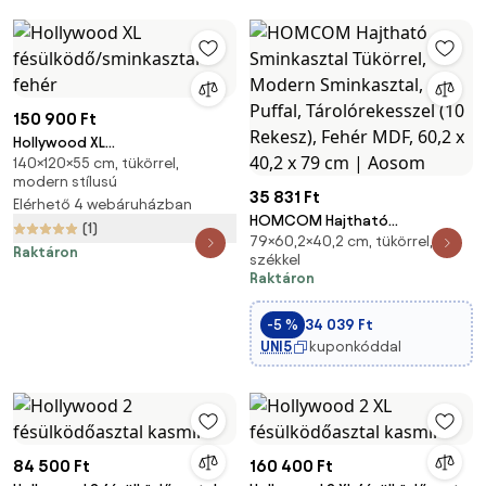
150 900 Ft
Hollywood XL
140×120×55 cm, tükörrel,
fésülködő/sminkasztal fehér
modern stílusú
35 831 Ft
Elérhető 4 webáruházban
HOMCOM Hajtható
(1)
79×60,2×40,2 cm, tükörrel,
Sminkasztal Tükörrel, Modern
Raktáron
székkel
Sminkasztal, Puffal,
Raktáron
Tárolórekesszel (10 Rekesz),
Fehér MDF, 60,2 x 40,2 x 79 cm |
-5 %
34 039 Ft
Aosom
UNI5
kuponkóddal
84 500 Ft
160 400 Ft