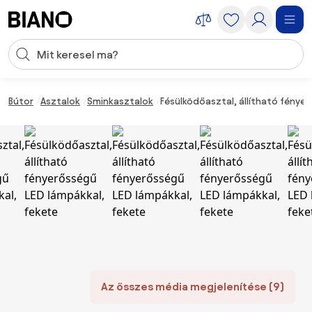
Navigáció kihagyása, ugrás a tartalomra
Keresési bevitel
Tartalom átugrása, ugrás a láblécbe
Bútor
Asztalok
Sminkasztalok
Fésülködőasztal, állítható fénye
Az összes média megjelenítése (9)