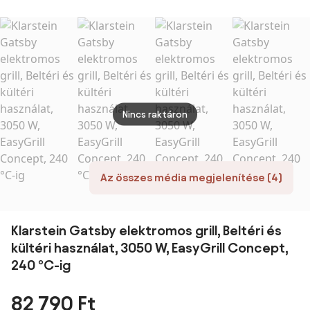
Cattara
30 mbar | 12800
acélból, oldalsó
W | Öntöttvas
égővel
rács |
Rozsdamentes
acél
Nincs raktáron
Az összes média megjelenítése (4)
Klarstein Gatsby elektromos grill, Beltéri és
kültéri használat, 3050 W, EasyGrill Concept,
240 °C-ig
82 790 Ft