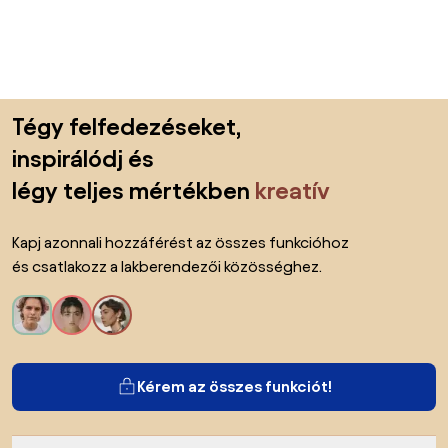
Lábléc kihagyása, ugrás az oldal elejére
Tégy felfedezéseket,
inspirálódj és
légy teljes mértékben
kreatív
Kapj azonnali hozzáférést az összes funkcióhoz
és csatlakozz a lakberendezői közösséghez.
Kérem az összes funkciót!