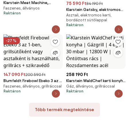
Klarstein Meat Machine,
75 590 Ft
84 190 Ft
Faszenes, állványos
faszenes grill, 45 x 32,5 cm,
Klarstein Gatsby, elektromos
Raktáron
hőmérő, kerekek, fekete
Asztali, elektromos kerti,
grill, 2000 W, tapadásmentes
bordázott sütőlappal
felület, oldalsó asztalok,
Raktáron
fekete
-27 %
147 090 Ft
258 190 Ft
200 590 Ft
Blumfeldt Firebowl Ebeko 3 az 1-
Klarstein WaldChef kerti konyha
Faszenes, állványos, grillráccsal
Gáz, állványos, grillráccsal
ben, grillsütőként vagy
| Gázgrill | 4 égő | 30 mbar |
Raktáron
Raktáron
asztalként is használható,
12800 W | Öntöttvas rács |
grillrács + szikravédő
Rozsdamentes acél
Több termék megtekintése