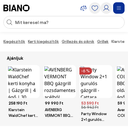
Navigáció kihagyása, ugrás a tartalomra
Keresési bevitel
Tartalom átugrása, ugrás a láblécbe
Kiegészítők
Kerti kiegészítők
Grillezés és piknik
Grillek
Klarstein
Ajánljuk
-6 %
258 190 Ft
99 990 Ft
53 590 Ft
59 99
56 942 Ft
Klarstein
AVENBERG
Aven
Party Window
WaldChef kerti
VERMONT BBQ
COL
2+1 gurulós
konyha |
gázgrill
BBQ G
gázgrill -
Gázgrill | 4 égő |
rozsdamentes
oldal