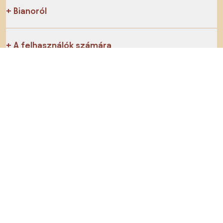
Bianoról
A felhasználók számára
Az e-shopok számára
Ezt ne hagyd ki:
Termékek
Inspiráció
AI designer
Megtalálsz minket a közösségi hálózatokon is