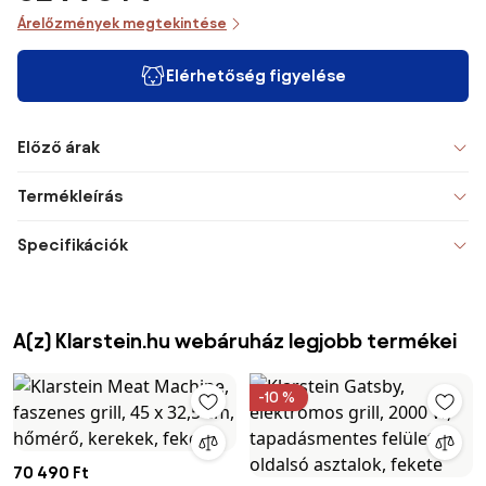
Árelőzmények megtekintése
Elérhetőség figyelése
Előző árak
Termékleírás
Specifikációk
A(z) Klarstein.hu webáruház legjobb termékei
-10 %
70 490 Ft