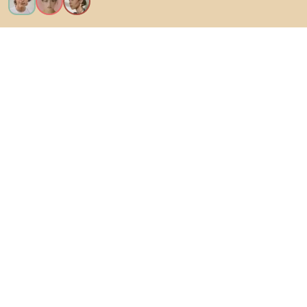
Kérem az összes funkciót!
Bianoról
A felhasználók számára
Az e-shopok számára
Ezt ne hagyd ki:
Termékek
Inspiráció
AI designer