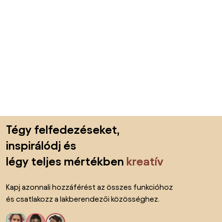
Lábléc kihagyása, ugrás az oldal elejére
Tégy felfedezéseket,
inspirálódj és
légy teljes mértékben
kreatív
Kapj azonnali hozzáférést az összes funkcióhoz
és csatlakozz a lakberendezői közösséghez.