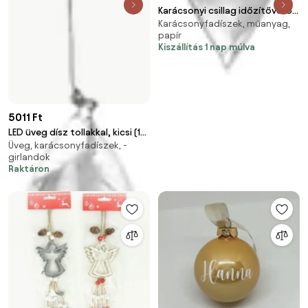
Karácsonyi csillag időzítővel 60
Karácsonyfadíszek, műanyag,
cm 10LED fehér
papír
Kiszállítás 1 nap múlva
5011 Ft
LED üveg dísz tollakkal, kicsi (14
Üveg, karácsonyfadíszek, -
cm)
girlandok
Raktáron