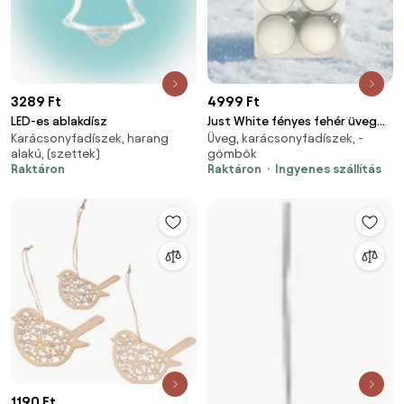
3289 Ft
4999 Ft
LED-es ablakdísz
Just White fényes fehér üveg
Karácsonyfadíszek, harang
Üveg, karácsonyfadíszek, -
karácsonyi gömb szett 6*8cm
alakú, (szettek)
gömbök
Raktáron
Raktáron
Ingyenes szállítás
1190 Ft