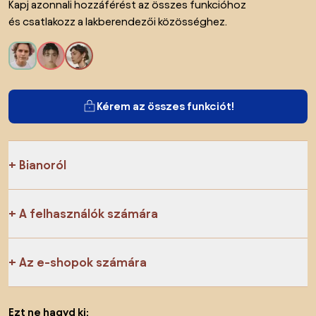
Kapj azonnali hozzáférést az összes funkcióhoz
és csatlakozz a lakberendezői közösséghez.
Kérem az összes funkciót!
Bianoról
A felhasználók számára
Az e-shopok számára
Ezt ne hagyd ki: