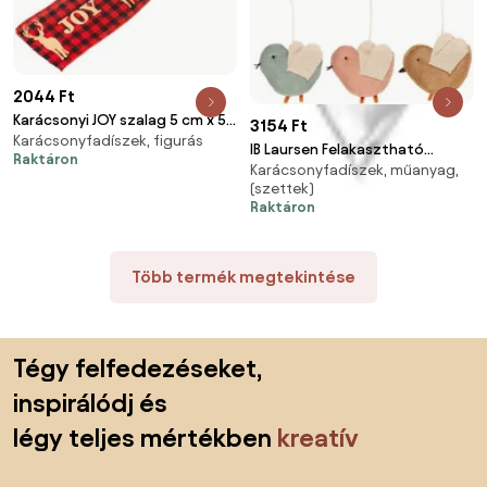
2044 Ft
Karácsonyi JOY szalag 5 cm x 5
3154 Ft
Karácsonyfadíszek, figurás
m, piros
IB Laursen Felakasztható
Raktáron
Karácsonyfadíszek, műanyag,
szövetmadár BIRD - több
(szettek)
színben
Raktáron
Több termék megtekintése
Lábléc kihagyása, ugrás az oldal elejére
Tégy felfedezéseket,
inspirálódj és
légy teljes mértékben
kreatív