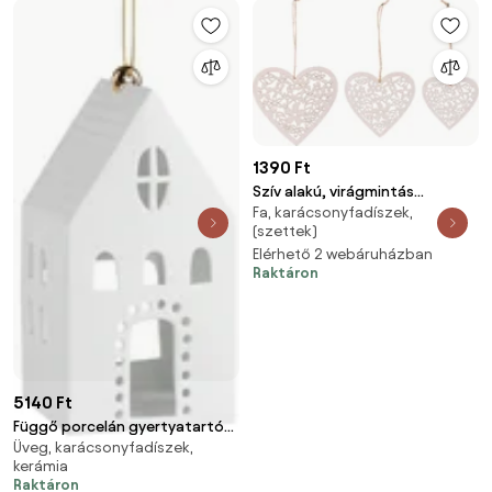
1390 Ft
Szív alakú, virágmintás
Fa, karácsonyfadíszek,
függeszthető dekoráció, fehér
(szettek)
színben, 3 darabos csomag
Elérhető 2 webáruházban
Raktáron
5140 Ft
Függő porcelán gyertyatartó
Üveg, karácsonyfadíszek,
HÁZIKÓ szögletes - különböző
kerámia
méretek Méret: L
Raktáron