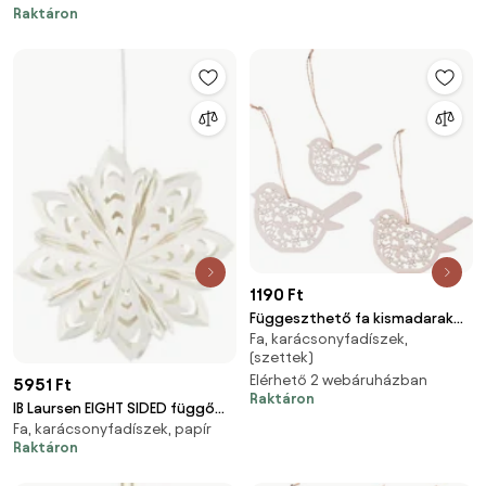
Raktáron
1190 Ft
Függeszthető fa kismadarak
Fa, karácsonyfadíszek,
virágmintával, fehér színben, 3
(szettek)
darabos csomag
Elérhető 2 webáruházban
5951 Ft
Raktáron
IB Laursen EIGHT SIDED függő
Fa, karácsonyfadíszek, papír
papírcsillag
Raktáron