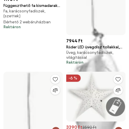
Függeszthető fa kismadarak
Fa, karácsonyfadíszek,
virágmintával, natúr fa színben,
(szettek)
3 darabos csomag
Elérhető 2 webáruházban
Raktáron
7944 Ft
Räder LED üvegdísz tollakkal,
Üveg, karácsonyfadíszek,
nagy (19 cm)
világítással
Raktáron
-6 %
3390 Ft
3590 Ft