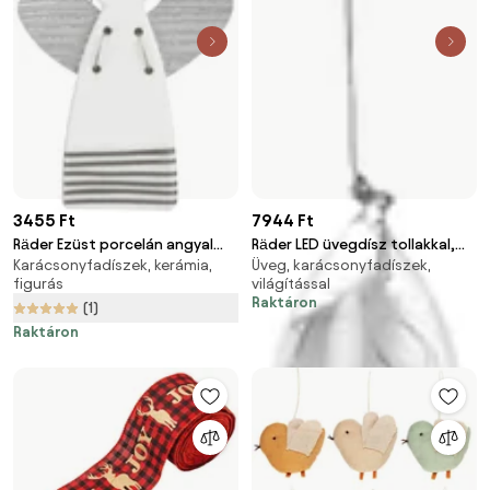
3455 Ft
7944 Ft
Räder Ezüst porcelán angyal
Räder LED üvegdísz tollakkal,
Karácsonyfadíszek, kerámia,
Üveg, karácsonyfadíszek,
STRIPES, függő
nagy (19 cm)
figurás
világítással
Raktáron
(1)
Raktáron