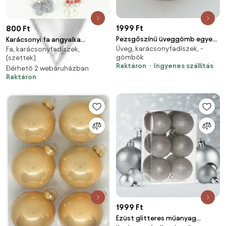
1999 Ft
800 Ft
Pezsgőszínű üveggömb egyedi
Karácsonyi fa angyalka
Üveg, karácsonyfadíszek, -
felirattal 8cm
Fa, karácsonyfadíszek,
akasztódísz, 2 db-os csomag
gömbök
(szettek)
Raktáron
Ingyenes szállítás
Elérhető 2 webáruházban
Raktáron
1999 Ft
Ezüst glitteres műanyag