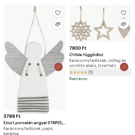
7800 Ft
Otilde függődísz
Karácsonyfadíszek, csillag és
üstökös alakú, (szettek)
(1)
Raktáron
3788 Ft
Ezüst porcelán angyal STRIPES,
Karácsonyfadíszek, papír,
függesztett
kerámia