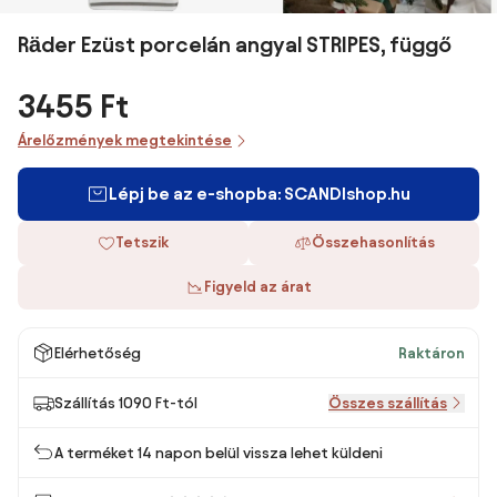
Räder Ezüst porcelán angyal STRIPES, függő
3455 Ft
Árelőzmények megtekintése
Lépj be az e-shopba: SCANDIshop.hu
Tetszik
Összehasonlítás
Figyeld az árat
Elérhetőség
Raktáron
Szállítás 1090 Ft-tól
Összes szállítás
A terméket 14 napon belül vissza lehet küldeni