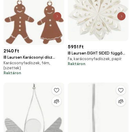
5951 Ft
2140 Ft
IB Laursen EIGHT SIDED függő
IB Laursen Karácsonyi dísz
Fa, karácsonyfadíszek, papír
papírcsillag
Karácsonyfadíszek, fém,
GINGERBREAD, barna
Raktáron
(szettek)
Raktáron