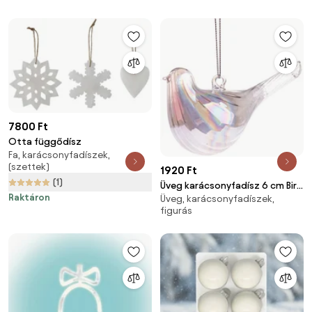
7800 Ft
Otta függődísz
Fa, karácsonyfadíszek,
(szettek)
1920 Ft
(1)
Üveg karácsonyfadísz 6 cm Bird
Raktáron
Üveg, karácsonyfadíszek,
– Dakls
figurás