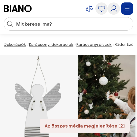
Navigáció kihagyása, ugrás a tartalomra
Keresési bevitel
Tartalom átugrása, ugrás a láblécbe
Dekorációk
Karácsonyi dekorációk
Karácsonyi díszek
Räder Ezüs
Az összes média megjelenítése (2)