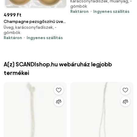
Karácsonyfadíszek, műanyag, -
karácsonyi gömb szett 12x6cm
gömbök
Raktáron
Ingyenes szállítás
4999 Ft
Champagne pezsgőszínű üveg
Üveg, karácsonyfadíszek, -
karácsonyi gömb szett 6*8cm
gömbök
Raktáron
Ingyenes szállítás
A(z) SCANDIshop.hu webáruház legjobb
termékei