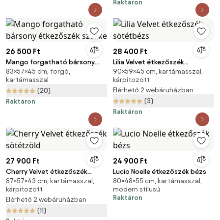
Raktáron
26 500 Ft
28 400 Ft
Mango forgatható bársony
Lilia Velvet étkezőszék
83×57×45 cm, forgó,
90×59×45 cm, kartámasszal,
étkezőszék szürke
sötétbézs
kartámasszal
kárpitozott
Elérhető 2 webáruházban
(20)
(3)
Raktáron
Raktáron
27 900 Ft
24 900 Ft
Cherry Velvet étkezőszék
Lucio Noelle étkezőszék bézs
87×57×43 cm, kartámasszal,
80×48×55 cm, kartámasszal,
sötétzöld
kárpitozott
modern stílusú
Raktáron
Elérhető 2 webáruházban
(11)