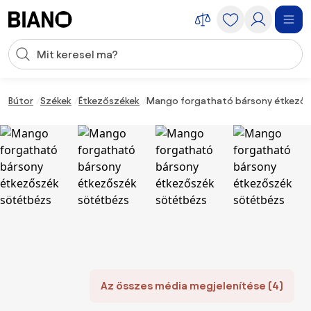
Navigáció kihagyása, ugrás a tartalomra
Keresési bevitel
Tartalom átugrása, ugrás a láblécbe
Bútor
Székek
Étkezőszékek
Mango forgatható bársony étkezős
Az összes média megjelenítése (4)