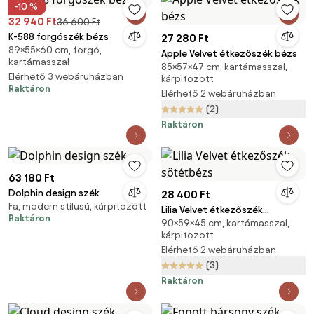
-10 %
32 940 Ft
36 600 Ft
K-588 forgószék bézs
27 280 Ft
89×55×60 cm, forgó,
Apple Velvet étkezőszék bézs
kartámasszal
85×57×47 cm, kartámasszal,
Elérhető 3 webáruházban
kárpitozott
Raktáron
Elérhető 2 webáruházban
(2)
Raktáron
63 180 Ft
Dolphin design szék
28 400 Ft
Fa, modern stílusú, kárpitozott
Lilia Velvet étkezőszék
Raktáron
90×59×45 cm, kartámasszal,
sötétbézs
kárpitozott
Elérhető 2 webáruházban
(3)
Raktáron