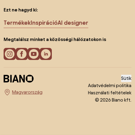
Ezt ne hagyd ki:
Termékek
Inspiráció
AI designer
Megtalálsz minket a közösségi hálózatokon is
Sütik
Adatvédelmi politika
Használati feltételek
Ország megváltoztatása
© 2026 Biano kft.