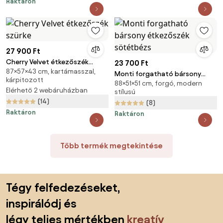
Raktáron
27 900 Ft
Cherry Velvet étkezőszék
23 700 Ft
87×57×43 cm, kartámasszal,
szürke
Monti forgatható bársony
kárpitozott
88×51×51 cm, forgó, modern
étkezőszék sötétbézs
Elérhető 2 webáruházban
stílusú
(14)
(8)
Raktáron
Raktáron
Több termék megtekintése
Lábléc kihagyása, ugrás az oldal elejére
Tégy felfedezéseket,
inspirálódj és
légy teljes mértékben
kreatív