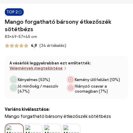
TOP 2
Mango forgatható bársony étkezőszék
sötétbézs
Méretek
83×49-57×45 cm
4,9
(34 értékelés)
A vásárlók leggyakrabban ezt említették:
Vélemények megtekintése
Kényelmes (53%)
Kemény ülőfelület (13%)
Jó minőség / masszív
Hiányzó csavar a
(47%)
csomagban (7%)
Variáns kiválasztása:
Mango forgatható bársony étkezőszék sötétbézs