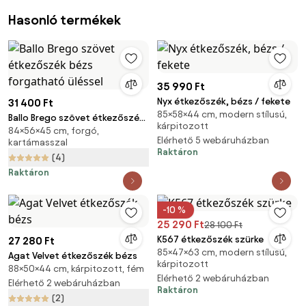
Hasonló termékek
35 990 Ft
Nyx étkezőszék, bézs / fekete
31 400 Ft
85×58×44 cm, modern stílusú,
Ballo Brego szövet étkezőszék
kárpitozott
84×56×45 cm, forgó,
bézs forgatható üléssel
Elérhető 5 webáruházban
kartámasszal
Raktáron
(4)
Raktáron
-10 %
25 290 Ft
28 100 Ft
K567 étkezőszék szürke
27 280 Ft
85×47×63 cm, modern stílusú,
Agat Velvet étkezőszék bézs
kárpitozott
88×50×44 cm, kárpitozott, fém
Elérhető 2 webáruházban
Elérhető 2 webáruházban
Raktáron
(2)