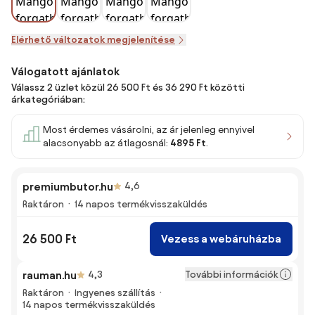
Elérhető változatok megjelenítése
Válogatott ajánlatok
Válassz 2 üzlet közül 26 500 Ft és 36 290 Ft közötti
árkategóriában:
Most érdemes vásárolni, az ár jelenleg ennyivel
alacsonyabb az átlagosnál:
4895 Ft
.
premiumbutor.hu
4,6
Raktáron
14 napos termékvisszaküldés
26 500 Ft
Vezess a webáruházba
További információk
rauman.hu
4,3
Raktáron
Ingyenes szállítás
14 napos termékvisszaküldés