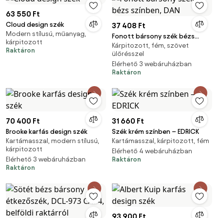
63 550 Ft
Cloud design szék
37 408 Ft
Modern stílusú, műanyag,
Fonott bársony szék bézs
kárpitozott
Kárpitozott, fém, szövet
színben, DAN
Raktáron
ülőrésszel
Elérhető 3 webáruházban
Raktáron
70 400 Ft
31 660 Ft
Brooke karfás design szék
Szék krém színben – EDRICK
Kartámasszal, modern stílusú,
Kartámasszal, kárpitozott, fém
kárpitozott
Elérhető 4 webáruházban
Elérhető 3 webáruházban
Raktáron
Raktáron
93 900 Ft