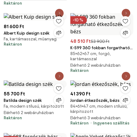
Raktáron
-10 %
81 600 Ft
Albert Kuip design szék
Fa, kartámasszal, műanyag
48 510 Ft
53 900 Ft
Raktáron
K-599 360 fokban forgatható
85×62×67 cm, forgó,
étkezőszék bézs
kartámasszal
Elérhető 2 webáruházban
Raktáron
55 700 Ft
41 390 Ft
Batilda design szék
Jordan étkezőszék, bézs
Fa, modern stílusú, kárpitozott
84×61×47 cm, modern stílusú,
kárpitozott
Elérhető 2 webáruházban
Raktáron
Elérhető 3 webáruházban
Raktáron
Ingyenes szállítás