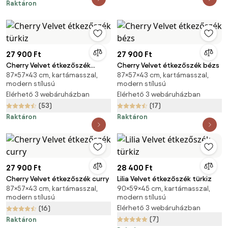
Raktáron
27 900 Ft
27 900 Ft
Cherry Velvet étkezőszék
Cherry Velvet étkezőszék bézs
87×57×43 cm, kartámasszal,
87×57×43 cm, kartámasszal,
türkiz
modern stílusú
modern stílusú
Elérhető 3 webáruházban
Elérhető 3 webáruházban
(53)
(17)
Raktáron
Raktáron
27 900 Ft
28 400 Ft
Cherry Velvet étkezőszék curry
Lilia Velvet étkezőszék türkiz
87×57×43 cm, kartámasszal,
90×59×45 cm, kartámasszal,
modern stílusú
modern stílusú
Elérhető 3 webáruházban
(16)
(7)
Raktáron