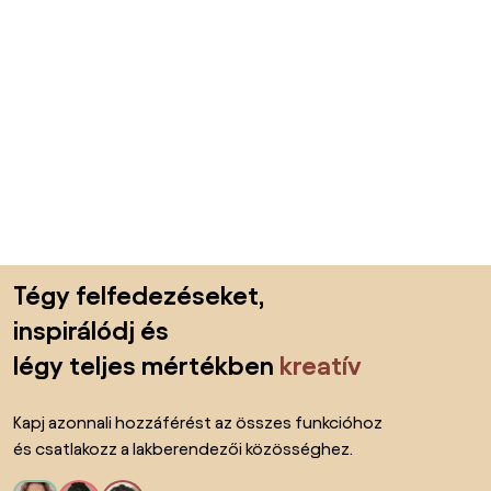
Lábléc kihagyása, ugrás az oldal elejére
Tégy felfedezéseket,
inspirálódj és
légy teljes mértékben
kreatív
Kapj azonnali hozzáférést az összes funkcióhoz
és csatlakozz a lakberendezői közösséghez.