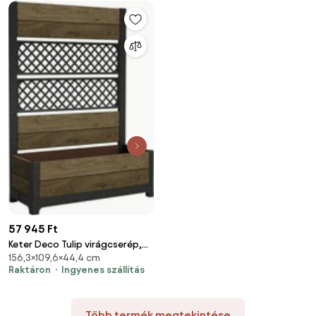
57 945 Ft
Keter Deco Tulip virágcserép,
156,3×109,6×44,4 cm
110 l, 2 panel,barna
Raktáron
Ingyenes szállítás
Több termék megtekintése