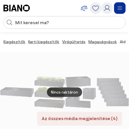
Navigáció kihagyása, ugrás a tartalomra
Keresési bevitel
Tartalom átugrása, ugrás a láblécbe
Kiegészítők
Kerti kiegészítők
Virágültetés
Magaságyások
Aldo
Nincs raktáron
Az összes média megjelenítése (4)