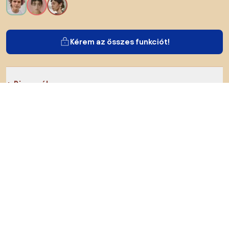
Kérem az összes funkciót!
Bianoról
A felhasználók számára
Az e-shopok számára
Ezt ne hagyd ki:
Termékek
Inspiráció
AI designer