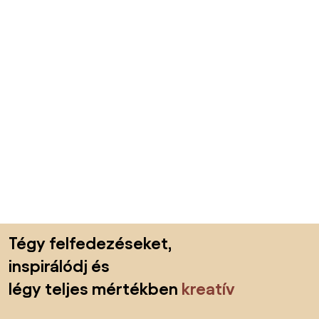
Lábléc kihagyása, ugrás az oldal elejére
Tégy felfedezéseket,
inspirálódj és
légy teljes mértékben
kreatív