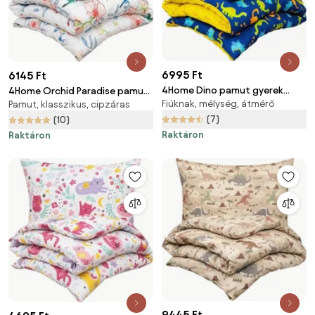
6995 Ft
6145 Ft
4Home Dino pamut gyerek
4Home Orchid Paradise pamut
Fiúknak, mélység, átmérő
ágyneműhuzat kiságyba, 100 x
Pamut, klasszikus, cipzáras
ágyneműhuzat, 140 x 200 cm,
135 cm, 40 x 60 cm
(7)
70 x 90 cm
(10)
Raktáron
Raktáron
9445 Ft