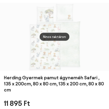
200 és 70 x 90
rózsaszín
zsálya színű
színű
cm
masnik 100 x 135
hátoldal 140 x
140 x
és 40 x 60 cm
200 és 70 x 90
x 90 
cm
Nincs raktáron
Herding Gyermek pamut ágyneméh Safari ,
135 x 200cm, 80 x 80 cm, 135 x 200 cm, 80 x 80
cm
11 895 Ft