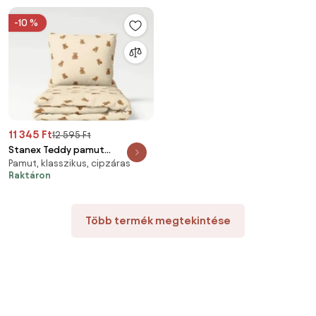
-10 %
11 345 Ft
12 595 Ft
Stanex Teddy pamut
Pamut, klasszikus, cipzáras
ágyneműhuzat, 140 x 200 cm,
Raktáron
70 x 90 cm
Több termék megtekintése