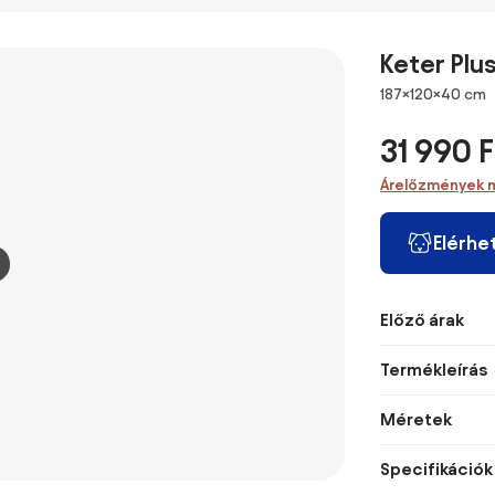
Keter Plu
Méretek
187×120×40 cm
31 990 F
Árelőzmények 
Elérhe
Előző árak
Termékleírás
Méretek
Specifikációk