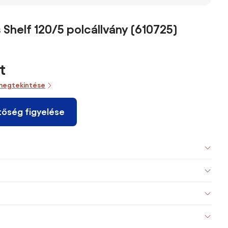
s Shelf 120/5 polcállvány (610725)
t
megtekintése
tőség figyelése