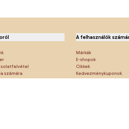
oról
A felhasználók számá
nk
Márkák
er
E-shopok
solatfelvétel
Cikkek
a számára
Kedvezménykuponok
emzők
Densy Studio
ne hagyd ki:
rmékek
Inspiráció
AI designer