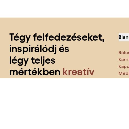
Lábléc kihagyása, ugrás az oldal elejére
Tégy felfedezéseket,
Bian
inspirálódj és
Rólu
légy teljes
Karri
Kapc
mértékben
kreatív
Médi
Jell
Kapj azonnali hozzáférést az összes
funkcióhoz
és csatlakozz a lakberendezői közösséghez.
Ezt 
Te