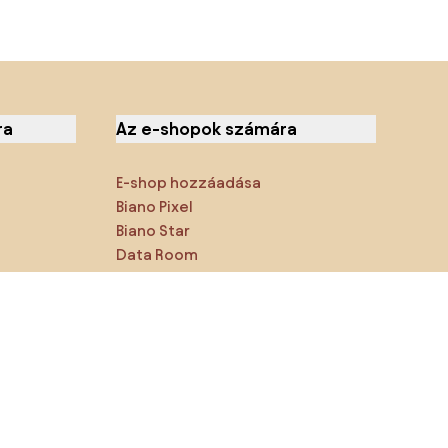
ra
Az e-shopok számára
E-shop hozzáadása
Biano Pixel
Biano Star
Data Room
Megtalálsz minket a közösségi
hálózatokon is