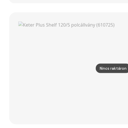
Alumínium
Szerszámtáska
- Kulcsos Záras
Szerszámkészlet
50L x 15.5W x
20.5H cm -
Ezüst | Aosom
Nincs raktáron