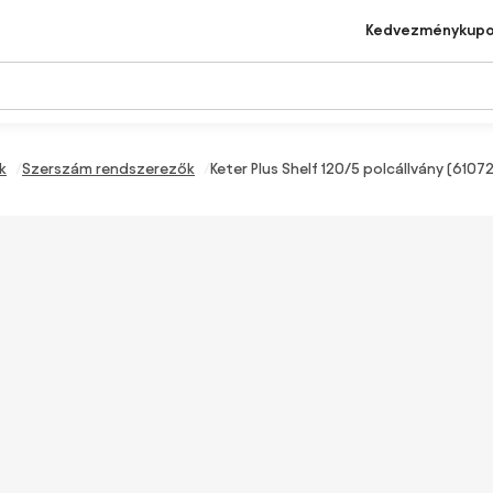
Kedvezménykup
k
Szerszám rendszerezők
Keter Plus Shelf 120/5 polcállvány (6107