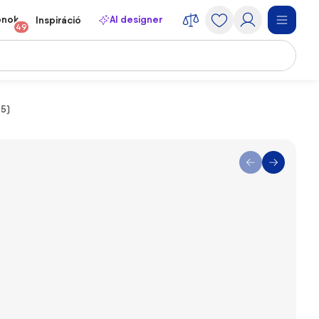
onok
AI designer
Inspiráció
49
25)