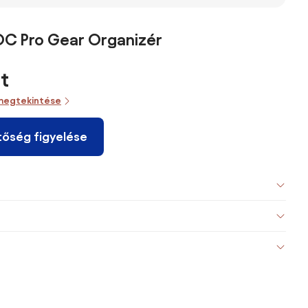
OC Pro Gear Organizér
t
megtekintése
tőség figyelése