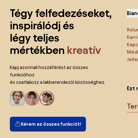
Tégy felfedezéseket,
Bian
inspirálódj és
Rólu
légy teljes
Karri
Kapc
mértékben
kreatív
Médi
Jell
Kapj azonnali hozzáférést az összes
funkcióhoz
és csatlakozz a lakberendezői közösséghez.
Ezt 
Te
Kérem az összes funkciót!