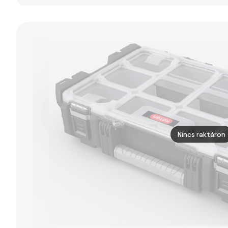
Alumínium
Szerszámtáska
- Kulcsos Záras
Szerszámkészlet
50L x 15.5W x
20.5H cm -
Ezüst | Aosom
Nincs raktáron