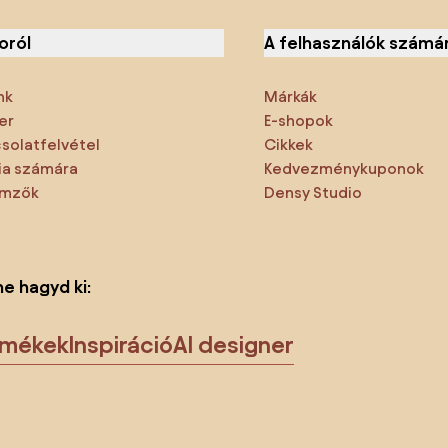
oról
A felhasználók számá
nk
Márkák
er
E-shopok
solatfelvétel
Cikkek
a számára
Kedvezménykuponok
emzők
Densy Studio
ne hagyd ki:
rmékek
Inspiráció
AI designer