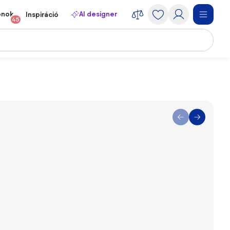
onok
AI designer
Inspiráció
45