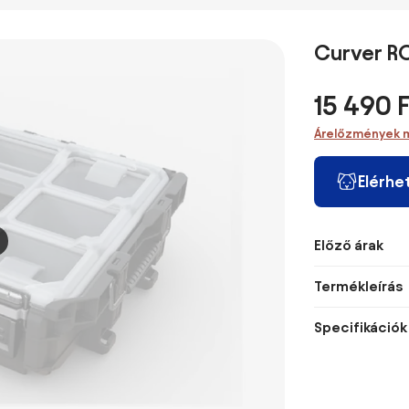
Curver R
15 490 F
Árelőzmények 
Elérhe
Előző árak
Termékleírás
Specifikációk