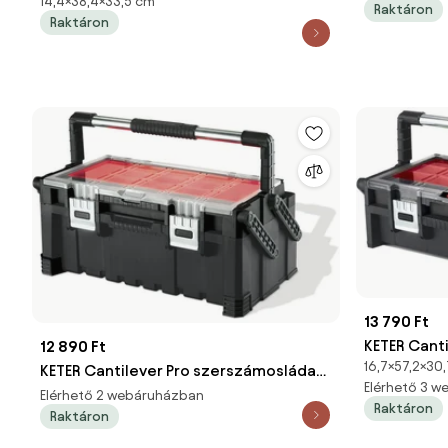
14,4×38,4×33,5 cm
rögzítőcsíkokkal HEAVY fekete
Raktáron
Raktáron
384x335x144
13 790 Ft
KETER Canti
12 890 Ft
16,7×57,2×30
szerszáms
KETER Cantilever Pro szerszámosláda
Elérhető 3 
22
Elérhető 2 webáruházban
Raktáron
Raktáron