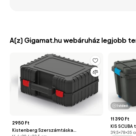
A(z) Gigamat.hu webáruház legjobb t
1 videó
11 390 Ft
2950 Ft
KIS SCUBA t
Kistenberg Szerszámtáska
39,5×78×35 