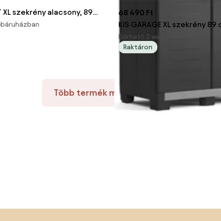
 XL szekrény alacsony, 89
68 490 Ft
KIS GARAGE XL szekrény 89
webáruházban
Elérhető 2 webáruházban
Raktáron
Több termék megtekintése