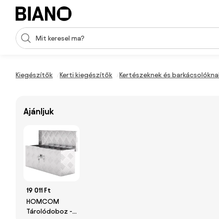
Navigáció kihagyása, ugrás a tartalomra
Keresési bevitel
Tartalom átugrása, ugrás a láblécbe
Kiegészítők
Kerti kiegészítők
Kertészeknek és barkácsolókna
Ajánljuk
19 011 Ft
HOMCOM
Tárolódoboz -