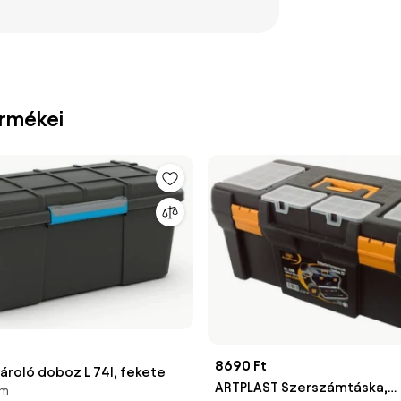
ermékei
8690 Ft
ároló doboz L 74l, fekete
ARTPLAST Szerszámtáska,
cm