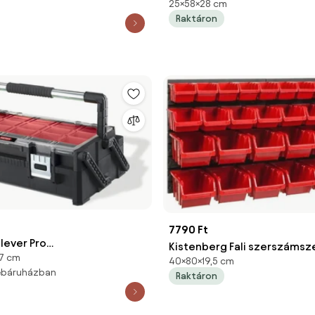
25×58×28 cm
580x280x250 mm
Raktáron
7790 Ft
lever Pro
Kistenberg Fali szerszámsz
,7 cm
zervező 22
40×80×19,5 cm
ORDERLINE
webáruházban
Raktáron