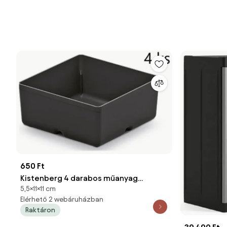
650 Ft
Kistenberg 4 darabos műanyag
5,5×11×11 cm
szerszámos doboz készlet UNITE BOX
Elérhető 2 webáruházban
110x110x112 fekete
Raktáron