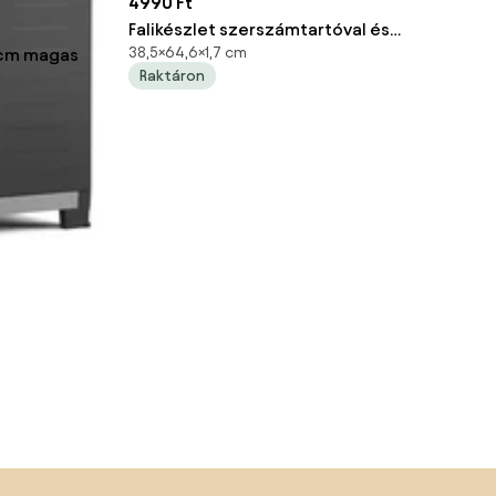
4990 Ft
Falikészlet szerszámtartóval és
38,5×64,6×1,7 cm
 cm magas
dobozokkal ArtPlast 321
Raktáron