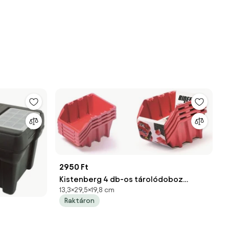
2950 Ft
Kistenberg 4 db-os tárolódoboz
13,3×29,5×19,8 cm
készlet BINEER LONG 295x198x133mm,
Raktáron
piros színben