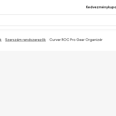
Kedvezménykup
k
Szerszám rendszerezők
Curver ROC Pro Gear Organizér