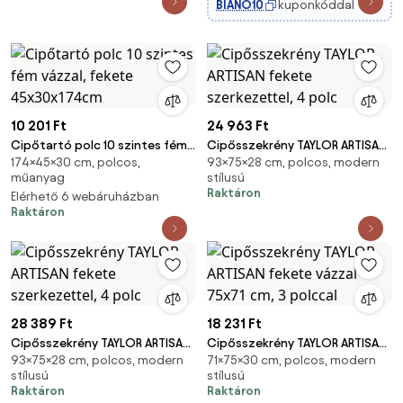
BIANO10
kuponkóddal
10 201 Ft
24 963 Ft
Cipőtartó polc 10 szintes fém
Cipősszekrény TAYLOR ARTISAN
174×45×30 cm, polcos,
93×75×28 cm, polcos, modern
vázzal, fekete 45x30x174cm
fekete szerkezettel, 4 polc
műanyag
stílusú
Raktáron
Elérhető 6 webáruházban
Raktáron
28 389 Ft
18 231 Ft
Cipősszekrény TAYLOR ARTISAN
Cipősszekrény TAYLOR ARTISAN
93×75×28 cm, polcos, modern
71×75×30 cm, polcos, modern
fekete szerkezettel, 4 polc
fekete vázzal 75x71 cm, 3
stílusú
stílusú
polccal
Raktáron
Raktáron