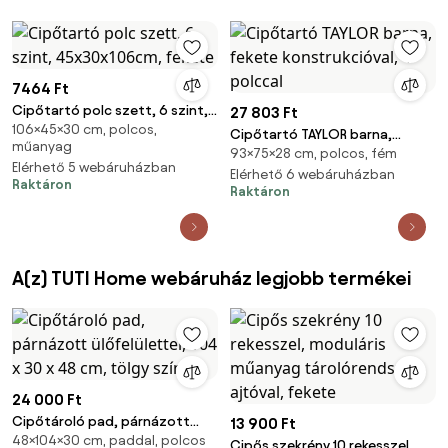
7464 Ft
Cipőtartó polc szett, 6 szint,
27 803 Ft
106×45×30 cm, polcos,
45x30x106cm, fekete
Cipőtartó TAYLOR barna,
műanyag
93×75×28 cm, polcos, fém
fekete konstrukcióval, 4
Elérhető 5 webáruházban
polccal
Elérhető 6 webáruházban
Raktáron
Raktáron
A(z) TUTI Home webáruház legjobb termékei
24 000 Ft
Cipőtároló pad, párnázott
13 900 Ft
48×104×30 cm, paddal, polcos
ülőfelülettel, 104 x 30 x 48 cm,
Cipős szekrény 10 rekesszel,