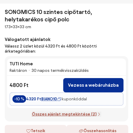
SONGMICS 10 szintes cipőtartó,
helytakarékos cipő polc
Méretek
173×33×33 cm
Válogatott ajánlatok
Válassz 2 üzlet közül 4320 Ft és 4800 Ft közötti
árkategóriában:
TUTI Home
Raktáron
30 napos termékvisszaküldés
4800 Ft
Vezess a webáruházba
BIANO10
kuponkóddal
-10 %
4320 Ft
Összes ajánlat megtekintése (2)
Tetszik
Összehasonlítás