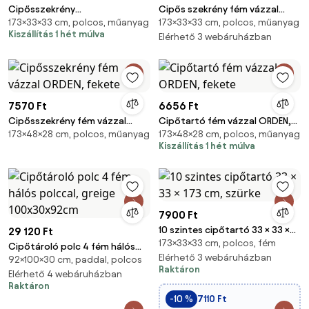
Cipősszekrény
Cipős szekrény fém vázzal
173×33×33 cm, polcos, műanyag
173×33×33 cm, polcos, műanyag
fémszerkezettel ORDEN 173x33
ORDEN 173x33 cm, fekete
Kiszállítás 1 hét múlva
cm, fekete
Elérhető 3 webáruházban
7570 Ft
6656 Ft
Cipősszekrény fém vázzal
Cipőtartó fém vázzal ORDEN,
173×48×28 cm, polcos, műanyag
173×48×28 cm, polcos, műanyag
ORDEN, fekete
fekete
Kiszállítás 1 hét múlva
7900 Ft
10 szintes cipőtartó 33 × 33 ×
29 120 Ft
173×33×33 cm, polcos, fém
173 cm, szürke
Cipőtároló polc 4 fém hálós
Elérhető 3 webáruházban
92×100×30 cm, paddal, polcos
polccal, greige 100x30x92cm
Raktáron
Elérhető 4 webáruházban
Raktáron
-10 %
7110 Ft