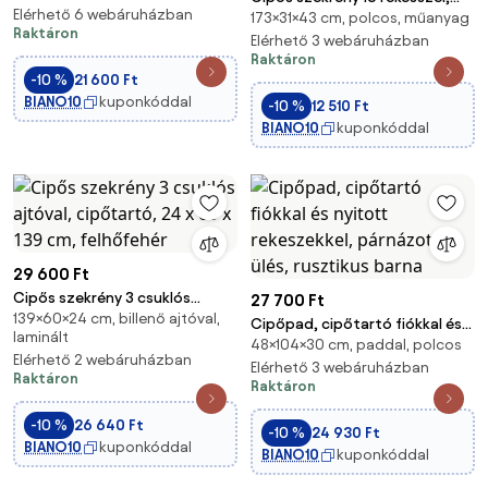
tölgy színű
Elérhető 6 webáruházban
173×31×43 cm, polcos, műanyag
moduláris műanyag
Raktáron
tárolórendszer ajtóval, fekete
Elérhető 3 webáruházban
Raktáron
-10 %
21 600 Ft
BIANO10
kuponkóddal
-10 %
12 510 Ft
BIANO10
kuponkóddal
29 600 Ft
Cipős szekrény 3 csuklós
27 700 Ft
139×60×24 cm, billenő ajtóval,
ajtóval, cipőtartó, 24 x 60 x 139
Cipőpad, cipőtartó fiókkal és
laminált
cm, felhőfehér
48×104×30 cm, paddal, polcos
nyitott rekeszekkel, párnázott
Elérhető 2 webáruházban
ülés, rusztikus barna
Elérhető 3 webáruházban
Raktáron
Raktáron
-10 %
26 640 Ft
-10 %
24 930 Ft
BIANO10
kuponkóddal
BIANO10
kuponkóddal