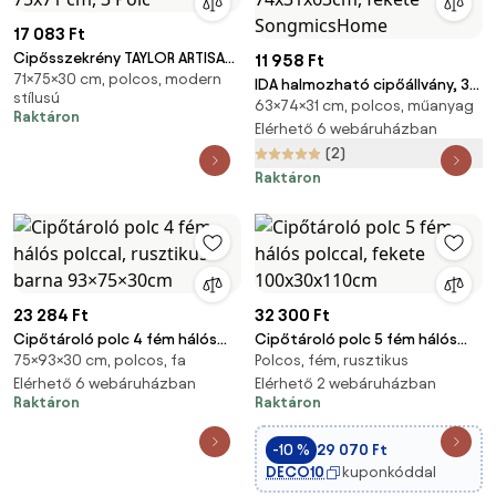
17 083 Ft
Cipősszekrény TAYLOR ARTISAN
11 958 Ft
71×75×30 cm, polcos, modern
fekete kivitel, 75x71 cm, 3 Polc
IDA halmozható cipőállvány, 3
stílusú
63×74×31 cm, polcos, műanyag
polc, 74x31x63cm, fekete
Raktáron
SongmicsHome
Elérhető 6 webáruházban
(2)
Raktáron
23 284 Ft
32 300 Ft
Cipőtároló polc 4 fém hálós
Cipőtároló polc 5 fém hálós
75×93×30 cm, polcos, fa
Polcos, fém, rusztikus
polccal, rusztikus barna
polccal, fekete 100x30x110cm
93×75×30cm
Elérhető 6 webáruházban
Elérhető 2 webáruházban
Raktáron
Raktáron
-10 %
29 070 Ft
DECO10
kuponkóddal