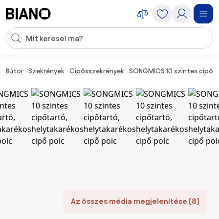
Navigáció kihagyása, ugrás a tartalomra
Keresési bevitel
Tartalom átugrása, ugrás a láblécbe
Bútor
Szekrények
Cipősszekrények
SONGMICS 10 szintes cipőta
Az összes média megjelenítése (8)