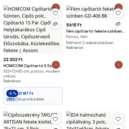
5615 Ft
Fém cipőtartó fekete színben
Polcos, fém
GD-406 BK
Elérhető 2 webáruházban
Raktáron
22 302 Ft
HOMCOM Cipőtartó 5 Szinten,
102×72×30 cm, polcos, modern
Cipős polc, Cipőtartó 15 Pár
stílusú
Cipőhöz, Helytakarékos Cipő
Raktáron
tárolás, Cipőszervező
Előszobába, Közlekedőbe,
-5 %
21 187 Ft
Fekete | Aosom
UNI5
kuponkóddal