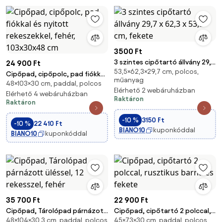
3500 Ft
3 szintes cipőtartó állvány 29,7
24 900 Ft
53,5×62,3×29,7 cm, polcos,
x 62,3 x 53,5 cm, fekete
Cipőpad, cipőpolc, pad fiókkal
műanyag
48×103×30 cm, paddal, polcos
és nyitott rekeszekkel, fehér,
Elérhető 2 webáruházban
103x30x48 cm
Elérhető 4 webáruházban
Raktáron
Raktáron
-10 %
3150 Ft
-10 %
22 410 Ft
BIANO10
kuponkóddal
BIANO10
kuponkóddal
35 700 Ft
22 900 Ft
Cipőpad, Tárolópad párnázott
Cipőpad, cipőtartó 2 polccal,
48×104×30,3 cm, paddal, polcos
45×73×30 cm, paddal, polcos
üléssel, 12 rekesszel, fehér
rusztikus barna és fekete