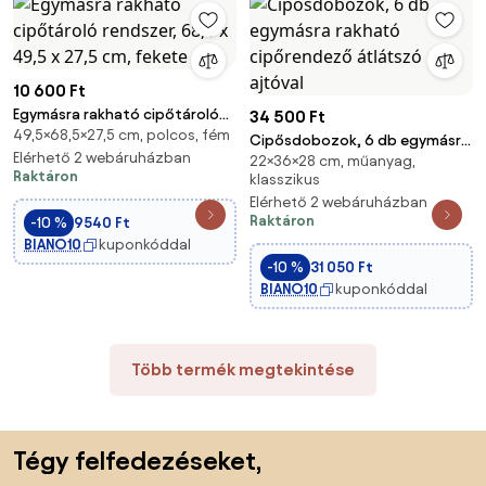
10 600 Ft
Egymásra rakható cipőtároló
34 500 Ft
49,5×68,5×27,5 cm, polcos, fém
rendszer, 68,5 x 49,5 x 27,5 cm,
Cipősdobozok, 6 db egymásra
fekete
Elérhető 2 webáruházban
22×36×28 cm, műanyag,
rakható cipőrendező átlátszó
Raktáron
klasszikus
ajtóval
Elérhető 2 webáruházban
Raktáron
-10 %
9540 Ft
BIANO10
kuponkóddal
-10 %
31 050 Ft
BIANO10
kuponkóddal
Több termék megtekintése
Lábléc kihagyása, ugrás az oldal elejére
Tégy felfedezéseket,