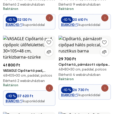
Elérhető 2 webáruházban
Elérhető 9 webáruházban
Raktáron
Raktáron
-10 %
32 130 Ft
-10 %
20 610 Ft
BIANO10
kuponkóddal
BIANO10
kuponkóddal
29 700 Ft
Cipőtartó, párnázott cipőpad
41 800 Ft
48×80×30 cm, paddal, polcos
hálós polccal, rusztikus barna
VASAGLE Cipőtartó pad,
Elérhető 4 webáruházban
48×105×30 cm, paddal, polcos
cipőpolc ülőfelülettel,
Raktáron
30×105×48 cm, türkizbarna–
Elérhető 2 webáruházban
Raktáron
szürke
-10 %
26 730 Ft
BIANO10
kuponkóddal
-10 %
37 620 Ft
BIANO10
kuponkóddal