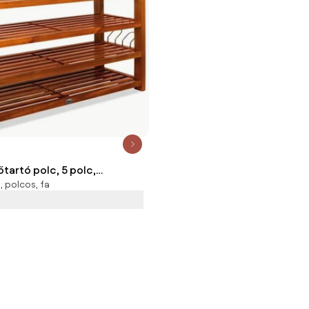
tartó polc, 5 polc,
 polcos, fa
m, természetes barna