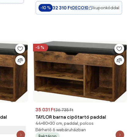
32 310 Ft
DECO10
kuponkóddal
-10 %
-5 %
35 031 Ft
36 735 Ft
dal
TAYLOR barna cipőtartó paddal
44×80×30 cm, paddal, polcos
Elérhető 6 webáruházban
Raktáron