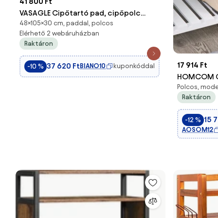
41 800 Ft
VASAGLE Cipőtartó pad, cipőpolc
48×105×30 cm, paddal, polcos
ülőfelülettel, 30×105×48 cm,
Elérhető 2 webáruházban
türkizbarna–szürke
Raktáron
17 914 Ft
37 620 Ft
BIANO10
kuponkóddal
-10 %
HOMCOM Cip
Polcos, moder
Támaszos 
Raktáron
Fehér | Ao
15 
-12 %
AOSOM12