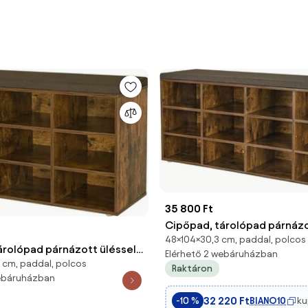
35 800 Ft
Cipőpad, tárolópad párnázo
48×104×30,3 cm, paddal, polcos
12 rekesszel, rusztikus barn
árolópad párnázott üléssel,
Elérhető 2 webáruházban
 cm, paddal, polcos
, rusztikus barna
Raktáron
webáruházban
32 220 Ft
BIANO10
ku
-10 %