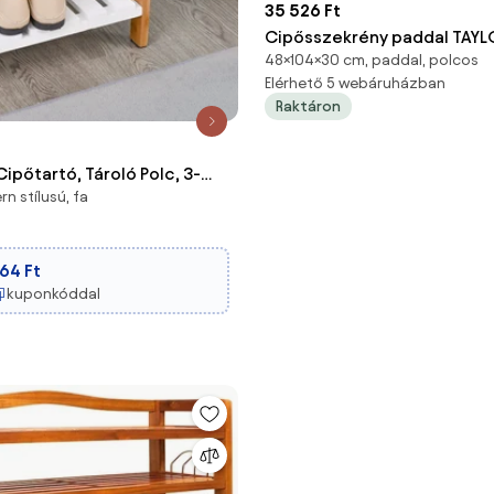
35 526 Ft
Cipősszekrény paddal TAYL
48×104×30 cm, paddal, polcos
104x30x48 cm, rusztikus ba
Elérhető 5 webáruházban
Raktáron
őtartó, Tároló Polc, 3-
n stílusú, fa
Cipőszekrény Bambusz MDF
som
764 Ft
kuponkóddal