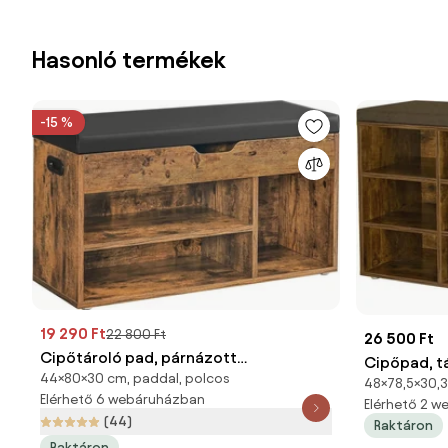
Hasonló termékek
-15 %
19 290 Ft
22 800 Ft
26 500 Ft
Cipőtároló pad, párnázott
Cipőpad, t
44×80×30 cm, paddal, polcos
ülőfelülettel, rusztikus barna
48×78,5×30,3
9 rekesszel
Elérhető 6 webáruházban
80x44x30cm
Elérhető 2 
(44)
Raktáron
Raktáron