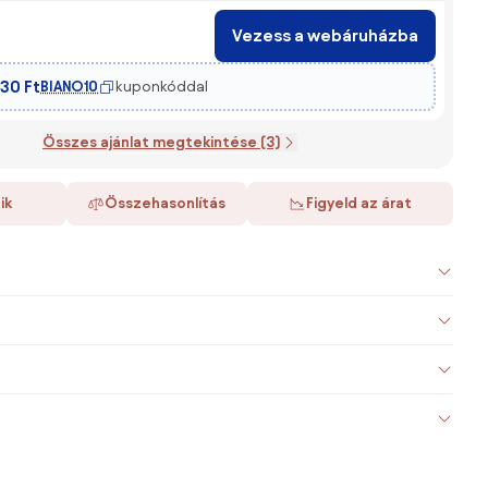
Vezess a webáruházba
30 Ft
BIANO10
kuponkóddal
Összes ajánlat megtekintése (3)
ik
Összehasonlítás
Figyeld az árat