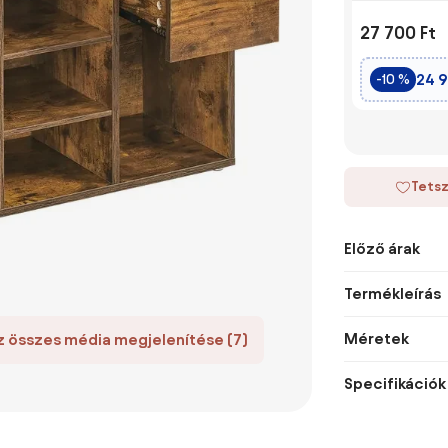
27 700 Ft
24 9
-10 %
Tetsz
Előző árak
Termékleírás
Méretek
z összes média megjelenítése (7)
Specifikációk