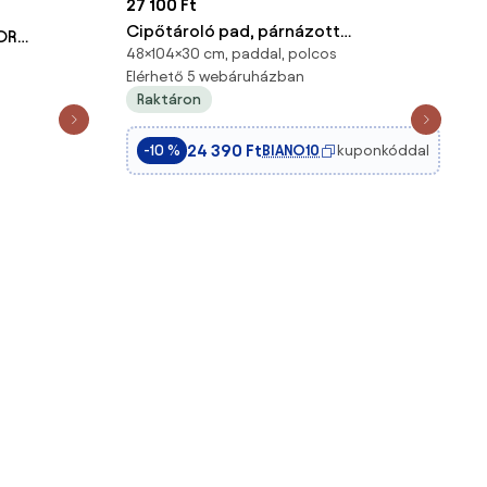
27 100 Ft
Cipőtároló pad, párnázott
OR
48×104×30 cm, paddal, polcos
ülőfelülettel, 104 x 30 x 48 cm,
rna
Elérhető 5 webáruházban
rusztikus barna
Raktáron
24 390 Ft
BIANO10
kuponkóddal
-10 %