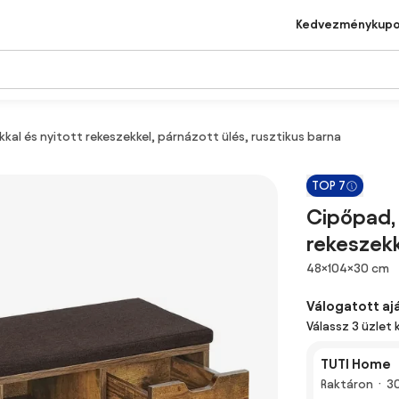
Kedvezménykup
kal és nyitott rekeszekkel, párnázott ülés, rusztikus barna
TOP 7
Cipőpad, 
rekeszekk
Méretek
48×104×30 cm
Válogatott aj
Válassz 3 üzlet 
TUTI Home
Raktáron
3