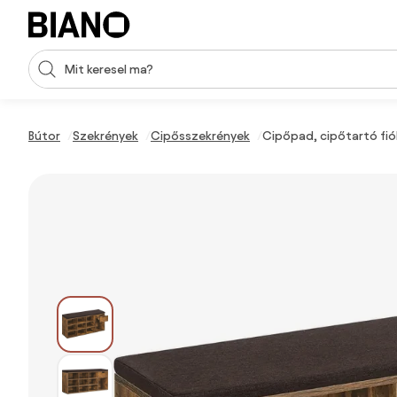
Navigáció kihagyása, ugrás a tartalomra
Keresési bevitel
Tartalom átugrása, ugrás a láblécbe
Bútor
Szekrények
Cipősszekrények
Cipőpad, cipőtartó fiók