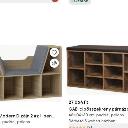
Raktáron
27 064 Ft
GABI cipősszekrény párnáz
48×104×30 cm, paddal, polcos
dern Dizájn 2 az 1-ben
ülőkével, 10 rekesz, 104x30
Elérhető 5 webáruházban
, paddal, polcos
c Pad 6 Rekesszel és 3
fekete/sötét barna Vasagle
(2)