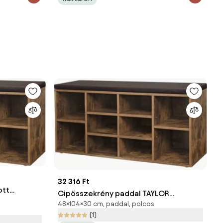
32 316 Ft
ott
Cipősszekrény paddal TAYLOR
x48cm,
48×104×30 cm, paddal, polcos
104x30x48 cm, rusztikus barna
(1)