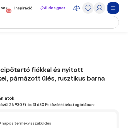
onok
AI designer
Inspiráció
43
cipőtartó fiókkal és nyitott
el, párnázott ülés, rusztikus barna
ánlatok
közül 24 930 Ft és 31 650 Ft közötti árkategóriában:
0 napos termékvisszaküldés