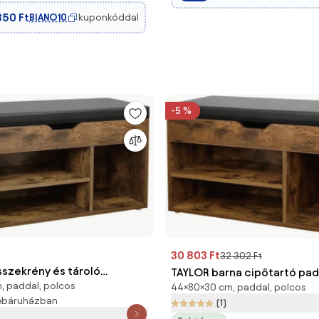
850 Ft
BIANO10
kuponkóddal
-5 %
30 803 Ft
32 302 Ft
sszekrény és tároló
TAYLOR barna cipőtartó pad
, paddal, polcos
80x30x44cm, sötét
44×80×30 cm, paddal, polcos
webáruházban
(1)
te Vasagle