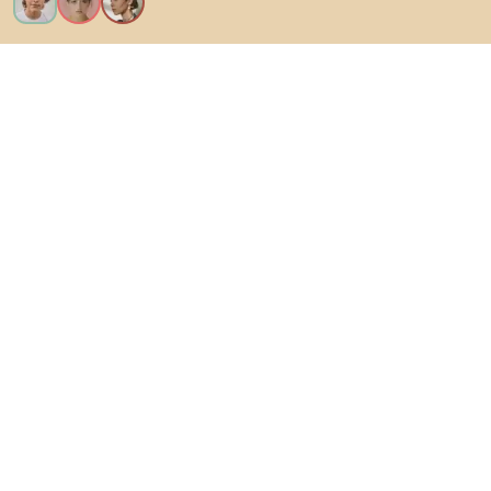
Kérem az összes funkciót!
Bianoról
A felhasználók számára
Az e-shopok számára
Ezt ne hagyd ki:
Termékek
Inspiráció
AI designer