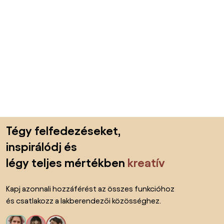
Lábléc kihagyása, ugrás az oldal elejére
Tégy felfedezéseket,
inspirálódj és
légy teljes mértékben
kreatív
Kapj azonnali hozzáférést az összes funkcióhoz
és csatlakozz a lakberendezői közösséghez.