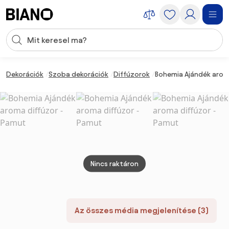
Navigáció kihagyása, ugrás a tartalomra
Keresési bevitel
Tartalom átugrása, ugrás a láblécbe
Dekorációk
Szoba dekorációk
Diffúzorok
Bohemia Ajándék arom
Nincs raktáron
Az összes média megjelenítése (3)