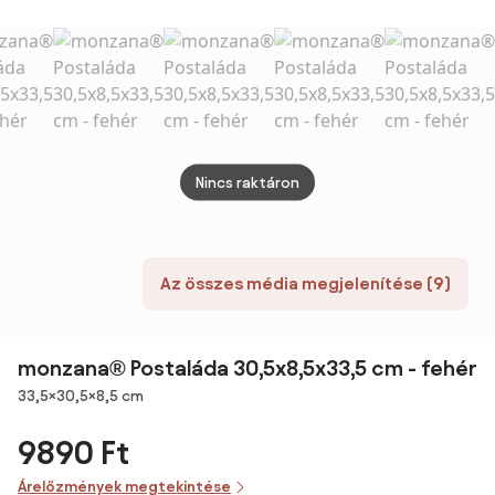
35 x 44 x 11 cm
Ablakkal,
Horganyzott
Acélból, Kültéri
Használatra, 32
x 10 x 45 cm,
Sötétszürke |
Aosom
Nincs raktáron
Az összes média megjelenítése (9)
monzana® Postaláda 30,5x8,5x33,5 cm - fehér
Méretek
33,5×30,5×8,5 cm
9890 Ft
Árelőzmények megtekintése