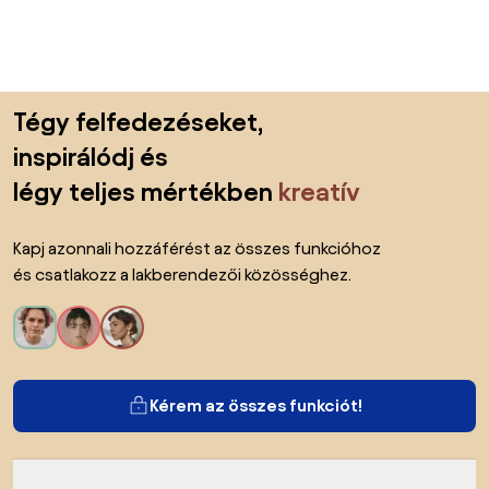
Lábléc kihagyása, ugrás az oldal elejére
Tégy felfedezéseket,
inspirálódj és
légy teljes mértékben
kreatív
Kapj azonnali hozzáférést az összes funkcióhoz
és csatlakozz a lakberendezői közösséghez.
Kérem az összes funkciót!