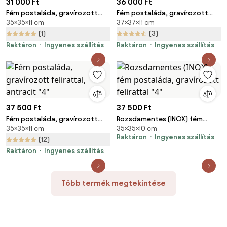
31 000 Ft
36 000 Ft
Fém postaláda, gravírozott
Fém postaláda, gravírozott
35×35×11 cm
37×37×11 cm
felirattal, antracit "10"
felirattal, barna, "1"
(1)
(3)
Raktáron
Ingyenes szállítás
Raktáron
Ingyenes szállítás
37 500 Ft
37 500 Ft
Fém postaláda, gravírozott
Rozsdamentes (INOX) fém
35×35×11 cm
35×35×10 cm
felirattal, antracit "4"
postaláda, gravírozott
Raktáron
Ingyenes szállítás
felirattal "4"
(12)
Raktáron
Ingyenes szállítás
Több termék megtekintése