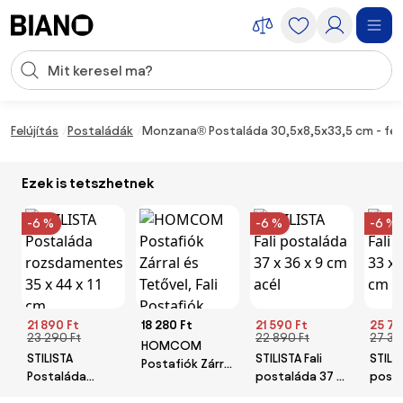
Navigáció kihagyása, ugrás a tartalomra
Keresési bevitel
Tartalom átugrása, ugrás a láblécbe
Felújítás
Postaládák
Monzana® Postaláda 30,5x8,5x33,5 cm - feh
Ezek is tetszhetnek
-6 %
-6 %
-6 %
21 890 Ft
18 280 Ft
21 590 Ft
25 79
23 290 Ft
22 890 Ft
27 39
HOMCOM
STILISTA
STILISTA Fali
STILIS
Postafiók Zárral
Postaláda
postaláda 37 x
posta
és Tetővel, Fali
rozsdamentes
36 x 9 cm acél
48 x 
Postafiók