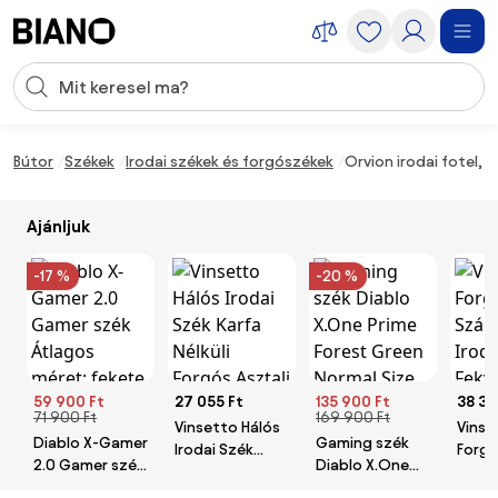
Navigáció kihagyása, ugrás a tartalomra
Keresési bevitel
Tartalom átugrása, ugrás a láblécbe
Bútor
Székek
Irodai székek és forgószékek
Orvion irodai fotel, 
Ajánljuk
-17 %
-20 %
59 900 Ft
27 055 Ft
135 900 Ft
38 39
71 900 Ft
169 900 Ft
Vinsetto Hálós
Vinse
Diablo X-Gamer
Gaming szék
Irodai Szék
Forg
2.0 Gamer szék
Diablo X.One
Karfa Nélküli
Szám
Átlagos méret:
Prime Forest
Forgós Asztali
Iroda