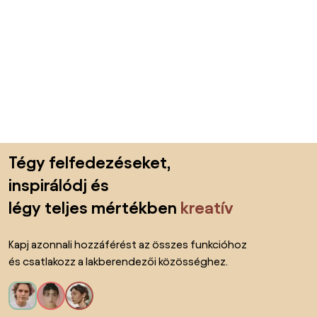
Lábléc kihagyása, ugrás az oldal elejére
Tégy felfedezéseket,
inspirálódj és
légy teljes mértékben
kreatív
Kapj azonnali hozzáférést az összes funkcióhoz
és csatlakozz a lakberendezői közösséghez.