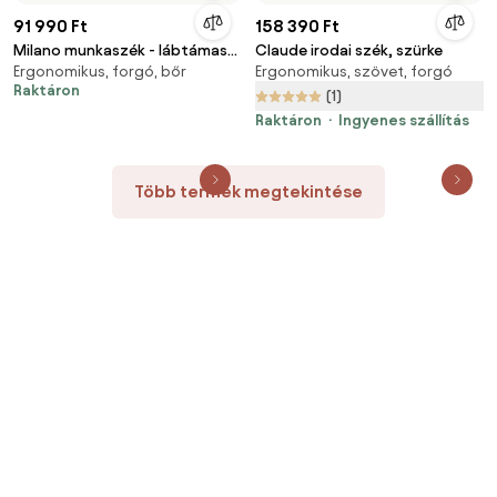
91 990 Ft
158 390 Ft
Milano munkaszék - lábtámasz,
Claude irodai szék, szürke
Ergonomikus, forgó, bőr
Ergonomikus, szövet, forgó
szürke
Raktáron
(1)
Raktáron
Ingyenes szállítás
Több termék megtekintése