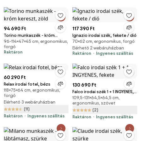
94 690 Ft
117 390 Ft
Torino munkaszék - króm
Ignazio irodai szék, fekete / dió
96-114×47×45 cm, ergonomikus,
70×62 cm, ergonomikus, forgó
kereszt, zöld
forgó
Elérhető 2 webáruházban
Raktáron
Raktáron
Ingyenes szállítás
60 290 Ft
Relax irodai fotel, bézs
130 690 Ft
118×75×64 cm, ergonomikus,
Falco irodai szék 1 + 1 INGYENES,
forgó
109,5-131×64,5×64,5 cm,
fekete
Elérhető 3 webáruházban
ergonomikus, szövet
(11)
(2)
Raktáron
Ingyenes szállítás
Raktáron
Ingyenes szállítás