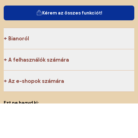
Kérem az összes funkciót!
Bianoról
A felhasználók számára
Az e-shopok számára
Ezt ne hagyd ki:
Termékek
Inspiráció
AI designer
Megtalálsz minket a közösségi hálózatokon is