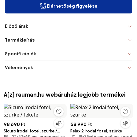
Elérhetőség figyelése
Előző árak
Termékleírás
Specifikációk
Vélemények
A(z) rauman.hu webáruház legjobb termékei
98 690 Ft
58 990 Ft
Sicuro irodai fotel, szürke /
Relax 2 irodai fotel, szürke
115-122×57×69 cm, ergonomikus,
110-118×75×64 cm, szövet, forgó