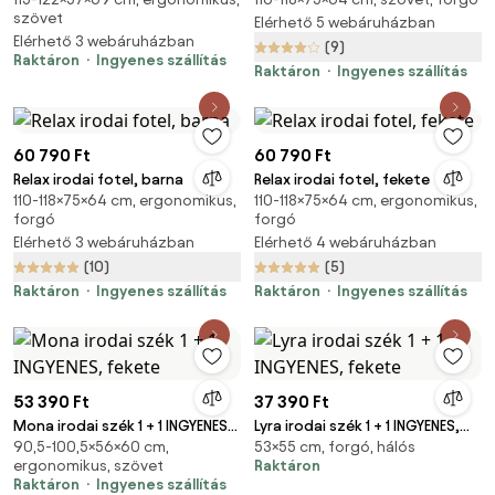
fekete
szövet
Elérhető 5 webáruházban
Elérhető 3 webáruházban
(9)
Raktáron
Ingyenes szállítás
Raktáron
Ingyenes szállítás
60 790 Ft
60 790 Ft
Relax irodai fotel, barna
Relax irodai fotel, fekete
110-118×75×64 cm, ergonomikus,
110-118×75×64 cm, ergonomikus,
forgó
forgó
Elérhető 3 webáruházban
Elérhető 4 webáruházban
(10)
(5)
Raktáron
Ingyenes szállítás
Raktáron
Ingyenes szállítás
53 390 Ft
37 390 Ft
Mona irodai szék 1 + 1 INGYENES,
Lyra irodai szék 1 + 1 INGYENES,
90,5-100,5×56×60 cm,
53×55 cm, forgó, hálós
fekete
fekete
ergonomikus, szövet
Raktáron
Raktáron
Ingyenes szállítás