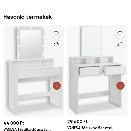
Hasonló termékek
29 600 Ft
44 000 Ft
VANESA fésülködőasztal,
VANESA fésülködőasztal