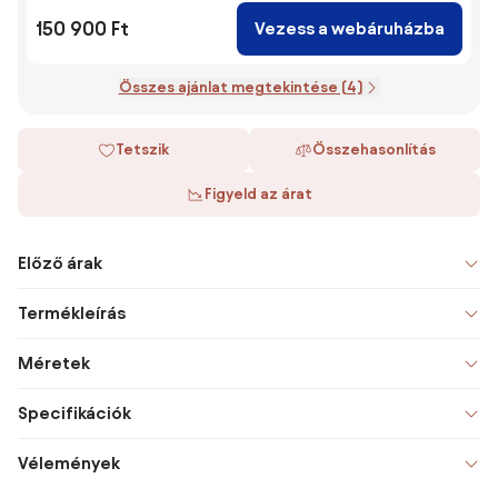
150 900 Ft
Vezess a webáruházba
Összes ajánlat megtekintése (4)
Tetszik
Összehasonlítás
Figyeld az árat
Előző árak
Termékleírás
Méretek
Specifikációk
Vélemények