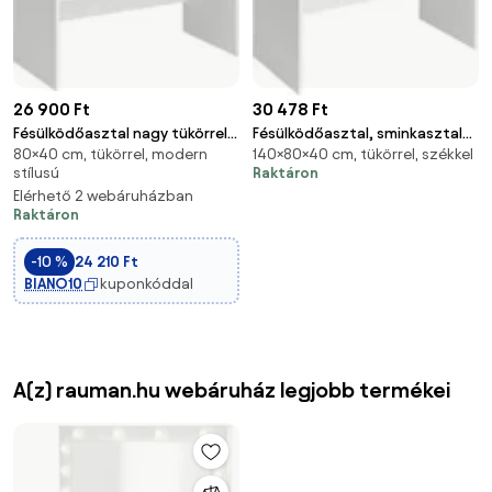
26 900 Ft
30 478 Ft
Fésülködőasztal nagy tükörrel,
Fésülködőasztal, sminkasztal
80×40 cm, tükörrel, modern
140×80×40 cm, tükörrel, székkel
2 fiókkal, modern kozmetikai
tükörrel fiókokkal, fehér
stílusú
Raktáron
asztal, fehér
80x40x140cm
Elérhető 2 webáruházban
Raktáron
-10 %
24 210 Ft
BIANO10
kuponkóddal
A(z) rauman.hu webáruház legjobb termékei