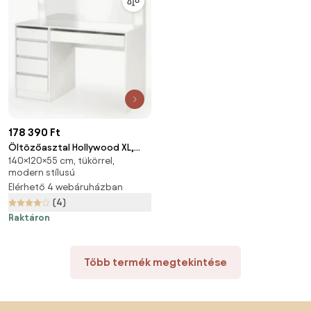
178 390 Ft
Öltözőasztal Hollywood XL,
140×120×55 cm, tükörrel,
fehér
modern stílusú
Elérhető 4 webáruházban
(4)
Raktáron
Több termék megtekintése
Lábléc kihagyása, ugrás az oldal elejére