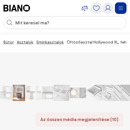
Navigáció kihagyása, ugrás a tartalomra
Keresési bevitel
Tartalom átugrása, ugrás a láblécbe
Bútor
Asztalok
Sminkasztalok
Öltözőasztal Hollywood XL, fehé
Az összes média megjelenítése (10)