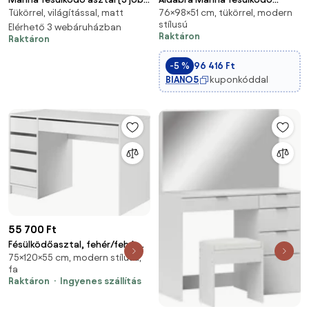
Tükörrel, világítással, matt
76×98×51 cm, tükörrel, modern
alsó fiókokkal), 98x76x51 cm,
asztal (3 jobb alsó fiókokkal),
stílusú
fehér
Elérhető 3 webáruházban
98x76x51 cm, fehér
Raktáron
Raktáron
-5 %
96 416 Ft
BIANO5
kuponkóddal
55 700 Ft
Fésülködőasztal, fehér/fehér
75×120×55 cm, modern stílusú,
fényes, DAKOTA
fa
Raktáron
Ingyenes szállítás