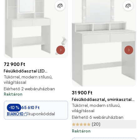
72 900 Ft
Fésülködőasztal LED
Tükörrel, modern stílusú,
világítással, fehér
világítással
Elérhető 2 webáruházban
31 900 Ft
Raktáron
Fésülködőasztal, sminkasztal
Tükörrel, modern stílusú,
tükörrel fiókokkal, fehér
-10 %
65 610 Ft
világítással
80x40x145cm
BIANO10
kuponkóddal
Elérhető 6 webáruházban
(20)
Raktáron