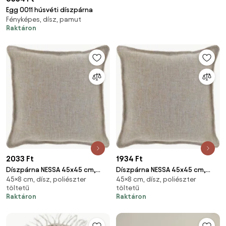
Egg 0011 húsvéti díszpárna
Fényképes, dísz, pamut
Raktáron
2033 Ft
1934 Ft
Díszpárna NESSA 45x45 cm,
Díszpárna NESSA 45x45 cm,
45×8 cm, dísz, poliészter
45×8 cm, dísz, poliészter
szürke
szürke
töltetű
töltetű
Raktáron
Raktáron