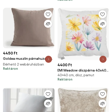
4450 Ft
Goldea muszlin párnahuzat -
kávébarna 40 x 40 cm
Elérhető 2 webáruházban
4400 Ft
Raktáron
EMI Meadow díszpárna 40x40
40×40 cm, dísz, pamut
cm
Raktáron