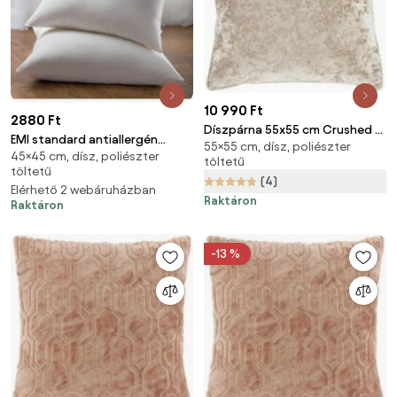
10 990 Ft
2880 Ft
Díszpárna 55x55 cm Crushed –
EMI standard antiallergén
55×55 cm, dísz, poliészter
Catherine Lansfield
45×45 cm, dísz, poliészter
párna 45x45 cm
töltetű
töltetű
(4)
Elérhető 2 webáruházban
Raktáron
Raktáron
-13 %