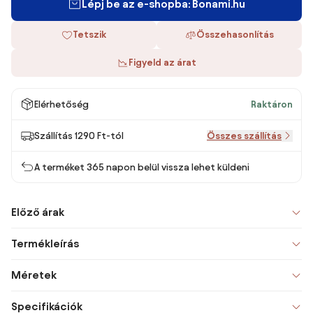
Lépj be az e-shopba: Bonami.hu
Tetszik
Összehasonlítás
Figyeld az árat
Elérhetőség
Raktáron
Szállítás 1290 Ft-tól
Összes szállítás
A terméket 365 napon belül vissza lehet küldeni
Előző árak
Termékleírás
Méretek
Specifikációk