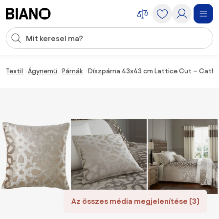
Navigáció kihagyása, ugrás a tartalomra
Keresési bevitel
Tartalom átugrása, ugrás a láblécbe
Textil
Ágynemű
Párnák
Díszpárna 43x43 cm Lattice Cut – Cather
Az összes média megjelenítése (3)