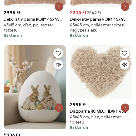
2995 Ft
2205 Ft
2542 Ft
Dekoratív párna RORY 45x45
Dekoratív párna RORY 45x45
45×15 cm, dísz, poliészter
45×45 cm, poliészter töltetű,
cm, rózsaszín
cm, rózsaszín
töltetű
négyzet alakú
Raktáron
Raktáron
2995 Ft
Díszpárna ROMEO HEART 45x45
45×45 cm, dísz, poliészter
cm, bézs
töltetű
Raktáron
5334 Ft