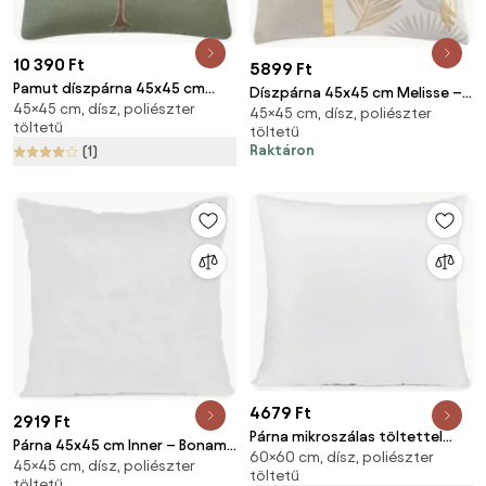
10 390 Ft
5899 Ft
Pamut díszpárna 45x45 cm
Díszpárna 45x45 cm Melisse –
45×45 cm, dísz, poliészter
Woodland Trees Embroidered –
45×45 cm, dísz, poliészter
douceur d'intérieur
töltetű
Catherine Lansfield
töltetű
Raktáron
(1)
4679 Ft
2919 Ft
Párna mikroszálas töltettel
Párna 45x45 cm Inner – Bonami
60×60 cm, dísz, poliészter
60x60 cm Non Stitched –
45×45 cm, dísz, poliészter
Essentials
töltetű
Bonami Essentials
töltetű