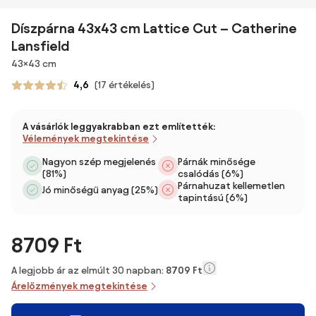
Díszpárna 43x43 cm Lattice Cut – Catherine
Lansfield
Méretek
43×43 cm
4,6
(17 értékelés)
A vásárlók leggyakrabban ezt említették:
Vélemények megtekintése
Nagyon szép megjelenés
Párnák minősége
(81%)
csalódás (6%)
Párnahuzat kellemetlen
Jó minőségű anyag (25%)
tapintású (6%)
8709 Ft
A legjobb ár az elmúlt 30 napban:
8709 Ft
Árelőzmények megtekintése