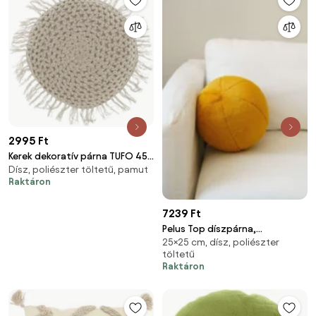
2995 Ft
Kerek dekoratív párna TUFO 45
Dísz, poliészter töltetű, pamut
cm, szürke
Raktáron
7239 Ft
Pelus Top díszpárna,
25×25 cm, dísz, poliészter
mustársárga
töltetű
Raktáron