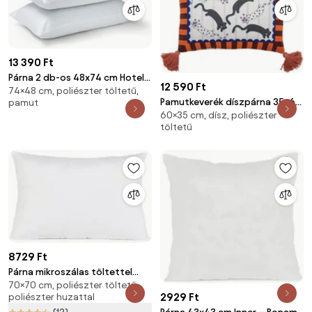
13 390 Ft
Párna 2 db-os 48x74 cm Hotel
12 590 Ft
74×48 cm, poliészter töltetű,
Satin Stripe – Catherine
Pamutkeverék díszpárna 35x60
pamut
Lansfield
60×35 cm, dísz, poliészter
cm Missy – Bloomingville
töltetű
8729 Ft
Párna mikroszálas töltettel
70×70 cm, poliészter töltetű,
50x70 cm Non Stitched –
2929 Ft
poliészter huzattal
Bonami Essentials