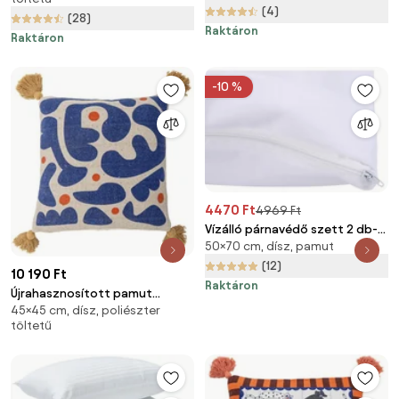
(4)
(28)
Raktáron
Raktáron
-10 %
4470 Ft
4969 Ft
Vízálló párnavédő szett 2 db-
50×70 cm, dísz, pamut
os 50x70 cm – Mijolnir
(12)
10 190 Ft
Raktáron
Újrahasznosított pamut
45×45 cm, dísz, poliészter
díszpárna 45x45 cm Eviaya –
töltetű
Bloomingville