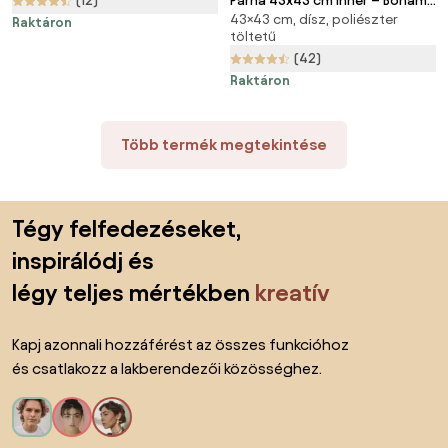
(12)
Párna 43x43 cm Inner – Bonami
43×43 cm, dísz, poliészter
Essentials
Raktáron
töltetű
(42)
Raktáron
Több termék megtekintése
Lábléc kihagyása, ugrás az oldal elejére
Tégy felfedezéseket,
inspirálódj és
légy teljes mértékben
kreatív
Kapj azonnali hozzáférést az összes funkcióhoz
és csatlakozz a lakberendezői közösséghez.