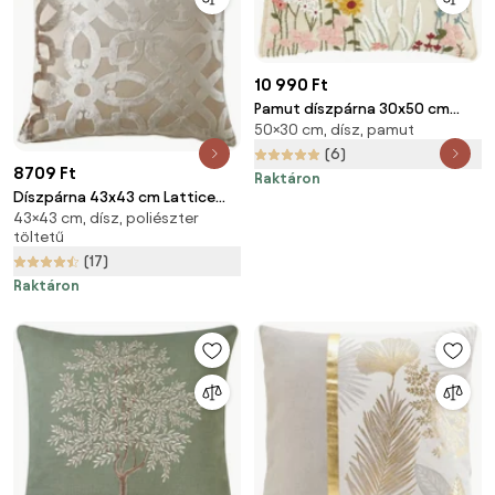
10 990 Ft
Pamut díszpárna 30x50 cm
50×30 cm, dísz, pamut
Countryside Floral – Catherine
Lansfield
(6)
8709 Ft
Raktáron
Díszpárna 43x43 cm Lattice
43×43 cm, dísz, poliészter
Cut – Catherine Lansfield
töltetű
(17)
Raktáron