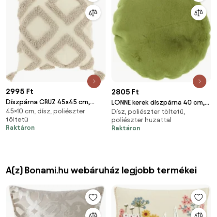
2995 Ft
2805 Ft
Díszpárna CRUZ 45x45 cm,
LONNE kerek díszpárna 40 cm,
45×10 cm, dísz, poliészter
szürke
Dísz, poliészter töltetű,
zöld
töltetű
poliészter huzattal
Raktáron
Raktáron
A(z) Bonami.hu webáruház legjobb termékei