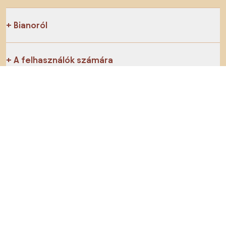
Bianoról
A felhasználók számára
Az e-shopok számára
Ezt ne hagyd ki:
Termékek
Inspiráció
AI designer
Megtalálsz minket a közösségi hálózatokon is