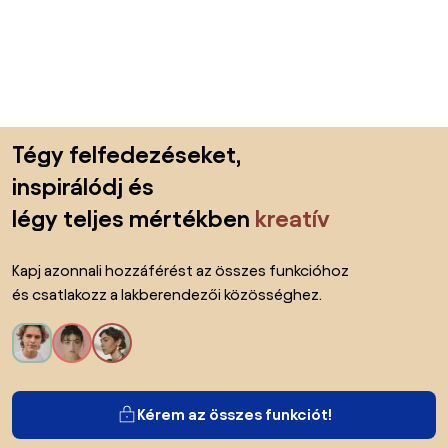
Lábléc kihagyása, ugrás az oldal elejére
Tégy felfedezéseket,
inspirálódj és
légy teljes mértékben
kreatív
Kapj azonnali hozzáférést az összes funkcióhoz
és csatlakozz a lakberendezői közösséghez.
Kérem az összes funkciót!