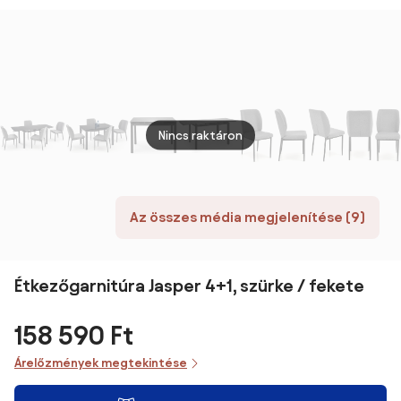
Szükséges
Konyhaasztal
120 x 60 x 90
étkez
Székkel és
Háttámlás
cm
lábta
Csúszásmentes
Székekkel
mode
Lábpárnákkal |
Étkezőbe,
fémvá
Aosom
Konyhába,
natúr
Természetes Fa
Aoso
| Aosom
Nincs raktáron
Az összes média megjelenítése (9)
Étkezőgarnitúra Jasper 4+1, szürke / fekete
158 590 Ft
Árelőzmények megtekintése