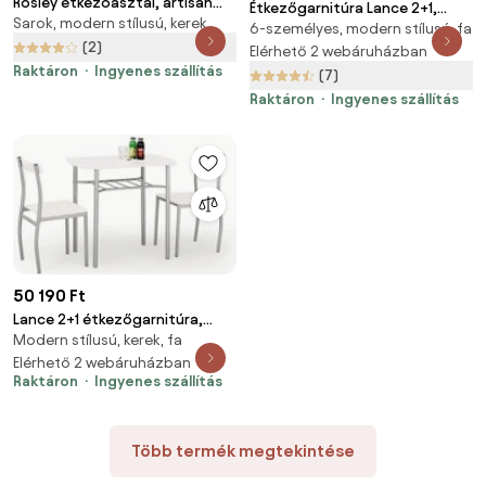
Rosley étkezőasztal, artisan
Étkezőgarnitúra Lance 2+1,
Sarok, modern stílusú, kerek
tölgy / fekete
6-személyes, modern stílusú, fa
sonoma tölgy / ezüst
(2)
Elérhető 2 webáruházban
Raktáron
Ingyenes szállítás
(7)
Raktáron
Ingyenes szállítás
50 190 Ft
Lance 2+1 étkezőgarnitúra,
Modern stílusú, kerek, fa
fehér / ezüst
Elérhető 2 webáruházban
Raktáron
Ingyenes szállítás
Több termék megtekintése