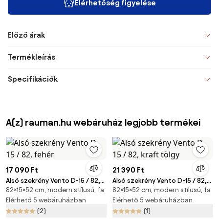
Elérhetőség figyelése
Előző árak
Termékleírás
Specifikációk
A(z) rauman.hu webáruház legjobb termékei
17 090 Ft
21 390 Ft
Alsó szekrény Vento D-15 / 82,
Alsó szekrény Vento D-15 / 82,
82×15×52 cm, modern stílusú, fa
82×15×52 cm, modern stílusú, fa
fehér
kraft tölgy
Elérhető 5 webáruházban
Elérhető 5 webáruházban
(2)
(1)