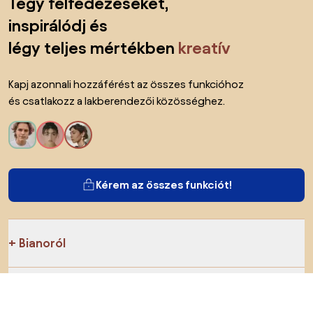
Tégy felfedezéseket,
inspirálódj és
légy teljes mértékben
kreatív
Kapj azonnali hozzáférést az összes funkcióhoz
és csatlakozz a lakberendezői közösséghez.
Kérem az összes funkciót!
Bianoról
A felhasználók számára