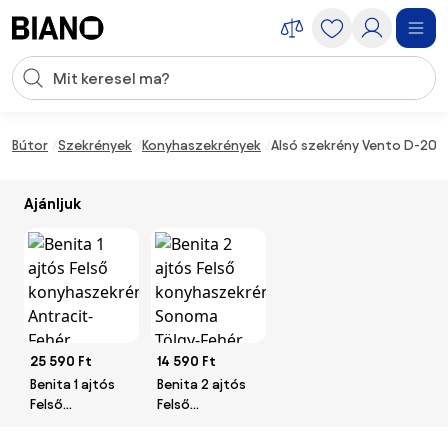
Navigáció kihagyása, ugrás a tartalomra
Keresési bevitel
Tartalom átugrása, ugrás a láblécbe
Bútor
Szekrények
Konyhaszekrények
Alsó szekrény Vento D-20 / 
Ajánljuk
25 590 Ft
14 590 Ft
Benita 1 ajtós
Benita 2 ajtós
Felső
Felső
konyhaszekrény
konyhaszekrény
Antracit-Fehér
Sonoma Tölgy-