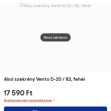
60x60x60 cm N
Fehér
60x30x45 cm
Nincs raktáron
Alsó szekrény Vento D-20 / 82, fehér
17 590 Ft
Árelőzmények megtekintése