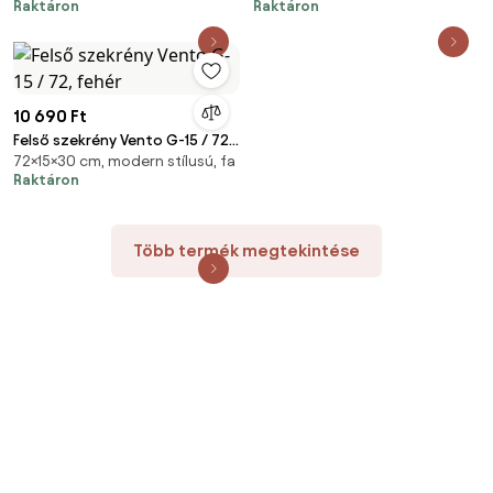
Raktáron
Raktáron
10 690 Ft
Felső szekrény Vento G-15 / 72,
72×15×30 cm, modern stílusú, fa
fehér
Raktáron
Több termék megtekintése