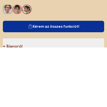
Kérem az összes funkciót!
Bianoról
A felhasználók számára
Az e-shopok számára
Ezt ne hagyd ki:
Termékek
Inspiráció
AI designer