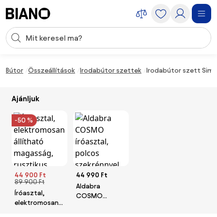
Navigáció kihagyása, ugrás a tartalomra
Keresési bevitel
Tartalom átugrása, ugrás a láblécbe
Bútor
Összeállítások
Irodabútor szettek
Irodabútor szett Simpl
Ajánljuk
-50 %
44 900 Ft
44 990 Ft
89 900 Ft
Aldabra
Íróasztal,
COSMO
elektromosan
íróasztal,
állítható
polcos