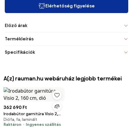
Elérhetőség figyelése
Előző árak
Termékleírás
Specifikációk
A(z) rauman.hu webáruház legjobb termékei
362 690 Ft
Irodabútor garnitúra Visio 2,
Diófa, fa, laminált
160 cm, dió
Raktáron
Ingyenes szállítás