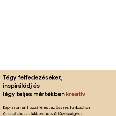
Lábléc kihagyása, ugrás az oldal elejére
Tégy felfedezéseket,
inspirálódj és
légy teljes mértékben
kreatív
Kapj azonnali hozzáférést az összes funkcióhoz
és csatlakozz a lakberendezői közösséghez.