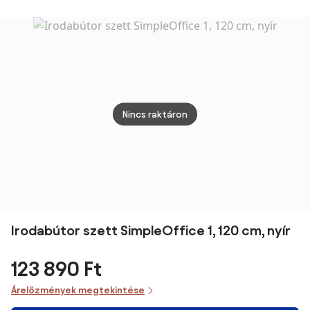
magasság,
szekrénnyel
rusztikus barna
143x50x140 cm,
60 x 120 x (72-
tölgy
120) cm
Nincs raktáron
Irodabútor szett SimpleOffice 1, 120 cm, nyír
123 890 Ft
Árelőzmények megtekintése