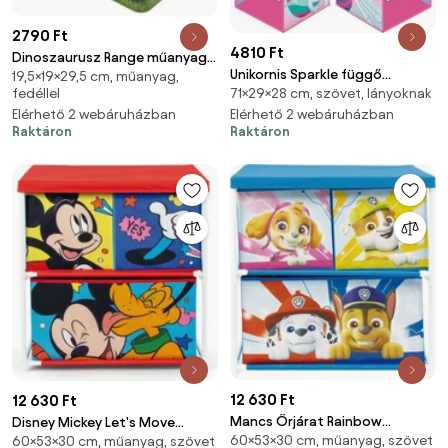
2790 Ft
4810 Ft
Dinoszaurusz Range műanyag
Unikornis Sparkle függő
19,5×19×29,5 cm, műanyag,
tároló doboz 7 L
fedéllel
71×29×28 cm, szövet, lányoknak
szekrényrendező 4 részes
Elérhető 2 webáruházban
Elérhető 2 webáruházban
Raktáron
Raktáron
12 630 Ft
12 630 Ft
Mancs Őrjárat Rainbow
Disney Mickey Let's Move
60×53×30 cm, műanyag, szövet
játéktároló állvány 3 rekeszes
60×53×30 cm, műanyag, szövet
játéktároló állvány 3 rekeszes