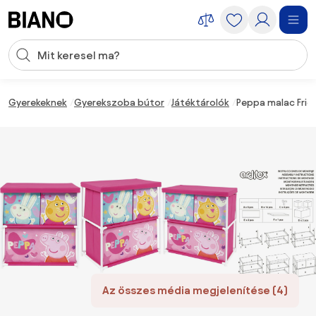
Navigáció kihagyása, ugrás a tartalomra
Keresési bevitel
Tartalom átugrása, ugrás a láblécbe
Gyerekeknek
Gyerekszoba bútor
Játéktárolók
Peppa malac Frie
Az összes média megjelenítése (4)