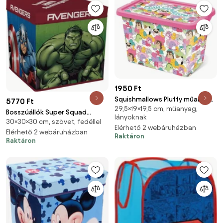
1950 Ft
Squishmallows Pluffy műanyag
5770 Ft
29,5×19×19,5 cm, műanyag,
tároló doboz 7 L
Bosszúállók Super Squad
lányoknak
30×30×30 cm, szövet, fedéllel
játéktároló 30×30×30 cm
Elérhető 2 webáruházban
Elérhető 2 webáruházban
Raktáron
Raktáron