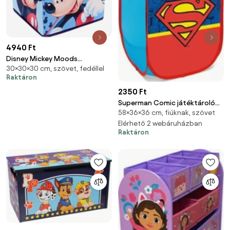
4940 Ft
Disney Mickey Moods
30×30×30 cm, szövet, fedéllel
játéktároló 30×30×30 cm
Raktáron
2350 Ft
Superman Comic játéktároló
58×36×36 cm, fiúknak, szövet
36x58 cm
Elérhető 2 webáruházban
Raktáron