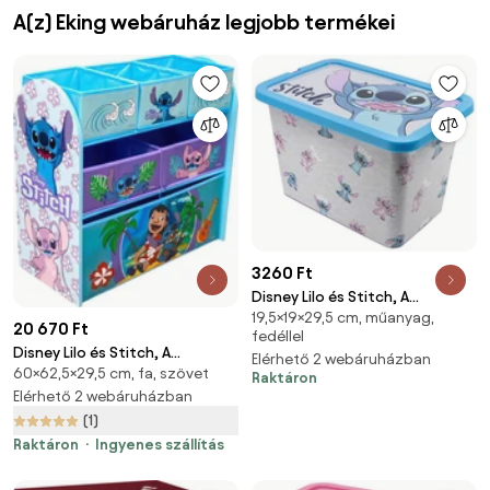
A(z) Eking webáruház legjobb termékei
3260 Ft
Disney Lilo és Stitch, A
19,5×19×29,5 cm, műanyag,
csillagkutya Angel műanyag
20 670 Ft
fedéllel
tároló doboz 7 L
Disney Lilo és Stitch, A
Elérhető 2 webáruházban
60×62,5×29,5 cm, fa, szövet
csillagkutya Ohana
Raktáron
tárolószekrény 62,5x29,5x60
Elérhető 2 webáruházban
cm
(1)
Raktáron
Ingyenes szállítás