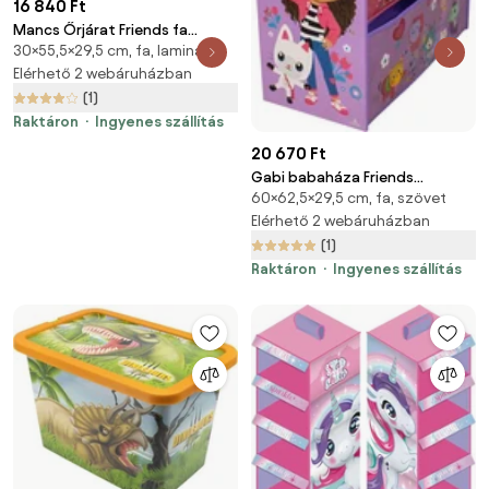
16 840 Ft
Mancs Őrjárat Friends fa
30×55,5×29,5 cm, fa, laminált
játéktároló 55,5x29,5x30 cm
Elérhető 2 webáruházban
(1)
Raktáron
Ingyenes szállítás
20 670 Ft
Gabi babaháza Friends
60×62,5×29,5 cm, fa, szövet
tárolószekrény 62,5x29,5x60
cm
Elérhető 2 webáruházban
(1)
Raktáron
Ingyenes szállítás