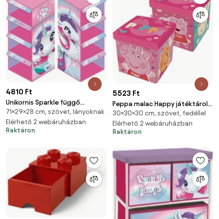
4810 Ft
5523 Ft
Unikornis Sparkle függő
Peppa malac Happy játéktároló
71×29×28 cm, szövet, lányoknak
szekrényrendező 4 részes
30×30×30 cm, szövet, fedéllel
30×30×30 cm
Elérhető 2 webáruházban
Elérhető 2 webáruházban
Raktáron
Raktáron