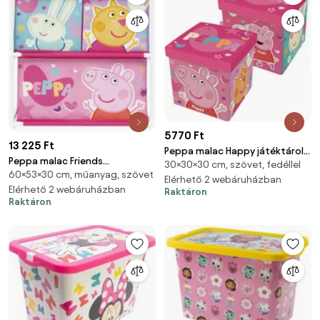
5770 Ft
13 225 Ft
Peppa malac Happy játéktároló
Peppa malac Friends
30×30×30 cm, szövet, fedéllel
30×30×30 cm
60×53×30 cm, műanyag, szövet
játéktároló állvány 3 rekeszes
Elérhető 2 webáruházban
53x30x60 cm
Elérhető 2 webáruházban
Raktáron
Raktáron