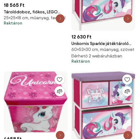
18 565 Ft
Tárolódoboz, fiókos, LEGO
25×25×18 cm, műanyag, fedéllel
Brick, piros (L40051730)
Raktáron
12 630 Ft
Unikornis Sparkle játéktároló
60×53×30 cm, műanyag, szövet
állvány 3 rekeszes 53x30x60 cm
Elérhető 2 webáruházban
Raktáron
4658 Ft