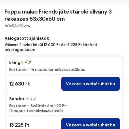
Peppa malac Friends játéktároló állvány 3
rekeszes 53x30x60 cm
Méretek
60×53×30 cm
Válogatott ajánlatok
Válassz 2 üzlet közül 12 630 Ft és 13 225 Ft közötti
árkategóriában:
Eking
4,8
Raktáron
14 napos termékvisszaküldés
12 630 Ft
Vezess a webáruházba
Sandori
3,7
Raktáron
Szállítás ára 1190 Ft
14 napos termékvisszaküldés
13 225 Ft
Vezess a webáruházba