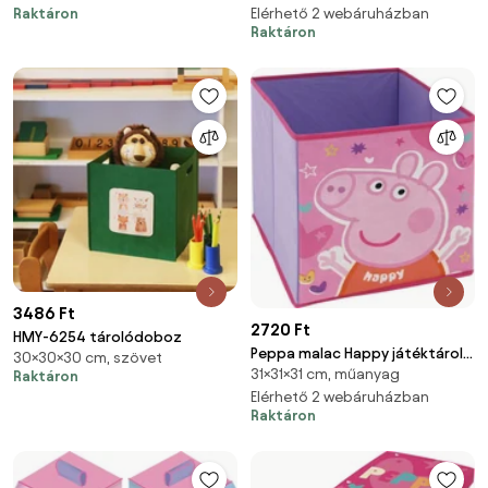
Raktáron
Elérhető 2 webáruházban
Raktáron
3486 Ft
2720 Ft
HMY-6254 tárolódoboz
Peppa malac Happy játéktároló
30×30×30 cm, szövet
31×31×31 cm, műanyag
31×31×31 cm
Raktáron
Elérhető 2 webáruházban
Raktáron