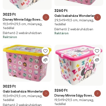
3260 Ft
3023 Ft
Gabi babaháza Wonderland
Disney Minnie Edgy Bows
29,5×19×19,5 cm, műanyag,
műanyag tároló doboz 7 L
19,5×19×29,5 cm, műanyag,
fedéllel
műanyag tároló doboz 7 L
fedéllel
Elérhető 2 webáruházban
Elérhető 2 webáruházban
Raktáron
Raktáron
3023 Ft
3260 Ft
Gabi babaháza Wonderland
Disney Minnie Edgy Bows
19,5×19×29,5 cm, műanyag,
műanyag tároló doboz 7 L
fedéllel
19,5×19×29,5 cm, műanyag,
műanyag tároló doboz 7 L
fedéllel
Elérhető 2 webáruházban