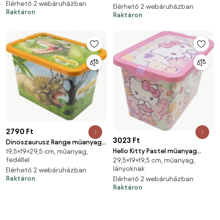
Elérhető 2 webáruházban
Elérhető 2 webáruházban
Raktáron
Raktáron
2790 Ft
3023 Ft
Dinoszaurusz Range műanyag
Hello Kitty Pastel műanyag
19,5×19×29,5 cm, műanyag,
tároló doboz 7 L
fedéllel
29,5×19×19,5 cm, műanyag,
tároló doboz 7 L
lányoknak
Elérhető 2 webáruházban
Raktáron
Elérhető 2 webáruházban
Raktáron