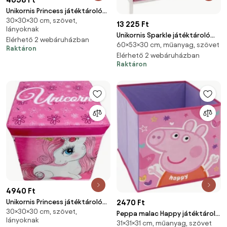
Unikornis Princess játéktároló
30×30×30 cm, szövet,
30×30×30 cm
13 225 Ft
lányoknak
Unikornis Sparkle játéktároló
Elérhető 2 webáruházban
60×53×30 cm, műanyag, szövet
állvány 3 rekeszes 53x30x60 cm
Raktáron
Elérhető 2 webáruházban
Raktáron
4940 Ft
2470 Ft
Unikornis Princess játéktároló
30×30×30 cm, szövet,
30×30×30 cm
Peppa malac Happy játéktároló
lányoknak
31×31×31 cm, műanyag, szövet
31×31×31 cm