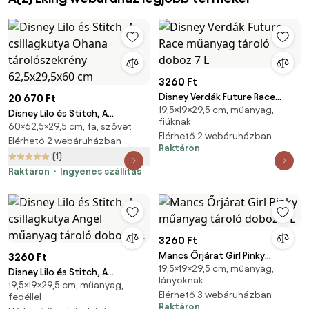
3260 Ft
Disney Verdák Future Race
20 670 Ft
19,5×19×29,5 cm, műanyag,
műanyag tároló doboz 7 L
Disney Lilo és Stitch, A
fiúknak
60×62,5×29,5 cm, fa, szövet
csillagkutya Ohana
Elérhető 2 webáruházban
tárolószekrény 62,5x29,5x60
Elérhető 2 webáruházban
Raktáron
cm
(1)
Raktáron
Ingyenes szállítás
3260 Ft
Mancs Őrjárat Girl Pinky
3260 Ft
19,5×19×29,5 cm, műanyag,
műanyag tároló doboz 7 L
Disney Lilo és Stitch, A
lányoknak
19,5×19×29,5 cm, műanyag,
csillagkutya Angel műanyag
Elérhető 3 webáruházban
fedéllel
tároló doboz 7 L
Raktáron