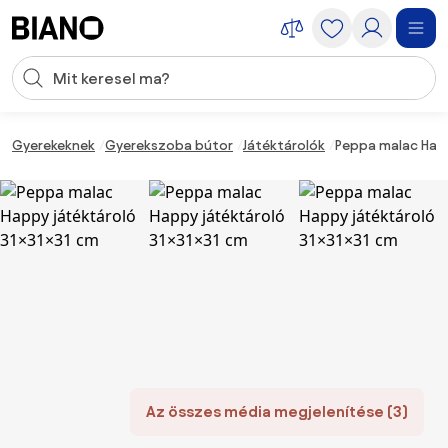
Navigáció kihagyása, ugrás a tartalomra
Keresési bevitel
Tartalom átugrása, ugrás a láblécbe
Gyerekeknek
Gyerekszoba bútor
Játéktárolók
Peppa malac Happ
Az összes média megjelenítése (3)