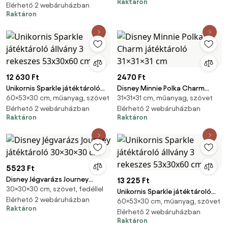
Raktáron
53x30x60 cm
Elérhető 2 webáruházban
Raktáron
12 630 Ft
2470 Ft
Unikornis Sparkle játéktároló
Disney Minnie Polka Charm
60×53×30 cm, műanyag, szövet
31×31×31 cm, műanyag, szövet
állvány 3 rekeszes 53x30x60 cm
játéktároló 31×31×31 cm
Elérhető 2 webáruházban
Elérhető 2 webáruházban
Raktáron
Raktáron
5523 Ft
Disney Jégvarázs Journey
13 225 Ft
30×30×30 cm, szövet, fedéllel
játéktároló 30×30×30 cm
Unikornis Sparkle játéktároló
Elérhető 2 webáruházban
60×53×30 cm, műanyag, szövet
állvány 3 rekeszes 53x30x60 cm
Raktáron
Elérhető 2 webáruházban
Raktáron