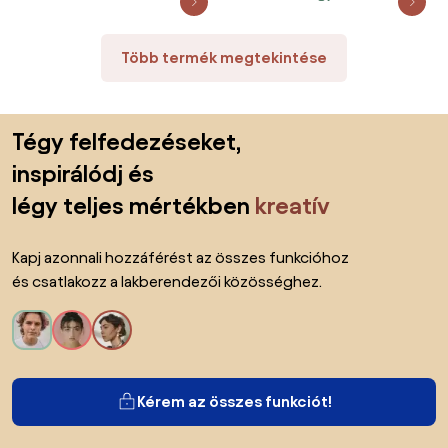
Több termék megtekintése
Lábléc kihagyása, ugrás az oldal elejére
Tégy felfedezéseket,
inspirálódj és
légy teljes mértékben
kreatív
Kapj azonnali hozzáférést az összes funkcióhoz
és csatlakozz a lakberendezői közösséghez.
Kérem az összes funkciót!