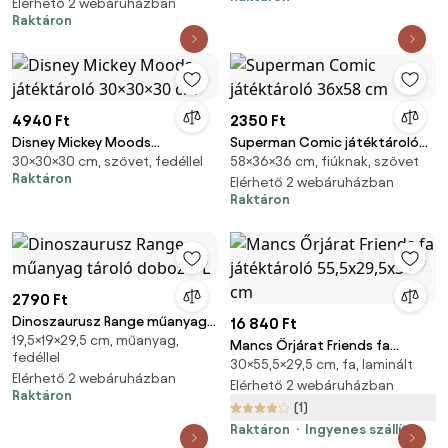
Elérhető 2 webáruházban
Raktáron
4940 Ft
2350 Ft
Disney Mickey Moods
Superman Comic játéktároló
30×30×30 cm, szövet, fedéllel
58×36×36 cm, fiúknak, szövet
játéktároló 30×30×30 cm
36x58 cm
Raktáron
Elérhető 2 webáruházban
Raktáron
2790 Ft
Dinoszaurusz Range műanyag
16 840 Ft
19,5×19×29,5 cm, műanyag,
tároló doboz 7 L
Mancs Őrjárat Friends fa
fedéllel
30×55,5×29,5 cm, fa, laminált
játéktároló 55,5x29,5x30 cm
Elérhető 2 webáruházban
Elérhető 2 webáruházban
Raktáron
(1)
Raktáron
Ingyenes szállítás