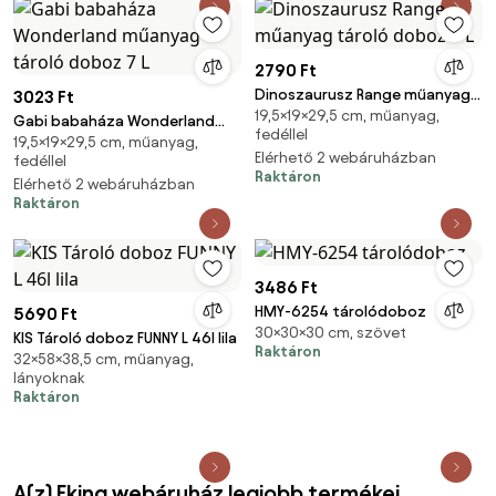
2790 Ft
Dinoszaurusz Range műanyag
3023 Ft
19,5×19×29,5 cm, műanyag,
tároló doboz 7 L
Gabi babaháza Wonderland
fedéllel
19,5×19×29,5 cm, műanyag,
műanyag tároló doboz 7 L
Elérhető 2 webáruházban
fedéllel
Raktáron
Elérhető 2 webáruházban
Raktáron
3486 Ft
HMY-6254 tárolódoboz
5690 Ft
30×30×30 cm, szövet
KIS Tároló doboz FUNNY L 46l lila
Raktáron
32×58×38,5 cm, műanyag,
lányoknak
Raktáron
A(z) Eking webáruház legjobb termékei