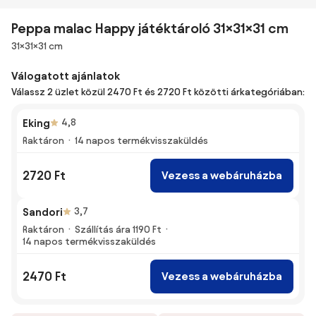
Peppa malac Happy játéktároló 31×31×31 cm
Méretek
31×31×31 cm
Válogatott ajánlatok
Válassz 2 üzlet közül 2470 Ft és 2720 Ft közötti árkategóriában:
Eking
4,8
Raktáron
14 napos termékvisszaküldés
2720 Ft
Vezess a webáruházba
Sandori
3,7
Raktáron
Szállítás ára 1190 Ft
14 napos termékvisszaküldés
2470 Ft
Vezess a webáruházba