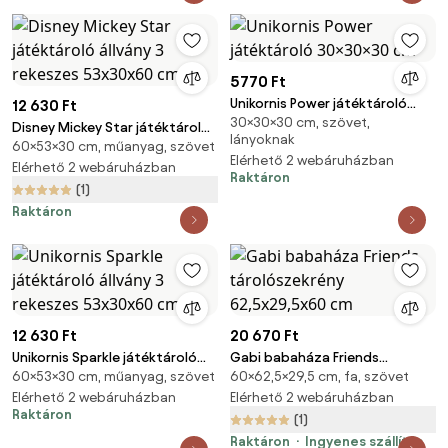
5770 Ft
Unikornis Power játéktároló
12 630 Ft
30×30×30 cm, szövet,
30×30×30 cm
Disney Mickey Star játéktároló
lányoknak
60×53×30 cm, műanyag, szövet
állvány 3 rekeszes 53x30x60 cm
Elérhető 2 webáruházban
Elérhető 2 webáruházban
Raktáron
(1)
Raktáron
12 630 Ft
20 670 Ft
Unikornis Sparkle játéktároló
Gabi babaháza Friends
60×53×30 cm, műanyag, szövet
60×62,5×29,5 cm, fa, szövet
állvány 3 rekeszes 53x30x60 cm
tárolószekrény 62,5x29,5x60
Elérhető 2 webáruházban
cm
Elérhető 2 webáruházban
Raktáron
(1)
Raktáron
Ingyenes szállítás