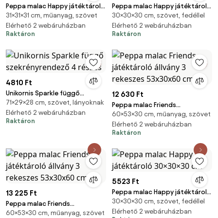
Peppa malac Happy játéktároló
Peppa malac Happy játéktároló
31×31×31 cm, műanyag, szövet
30×30×30 cm, szövet, fedéllel
31×31×31 cm
30×30×30 cm
Elérhető 2 webáruházban
Elérhető 2 webáruházban
Raktáron
Raktáron
4810 Ft
Unikornis Sparkle függő
12 630 Ft
71×29×28 cm, szövet, lányoknak
szekrényrendező 4 részes
Peppa malac Friends
Elérhető 2 webáruházban
60×53×30 cm, műanyag, szövet
játéktároló állvány 3 rekeszes
Raktáron
53x30x60 cm
Elérhető 2 webáruházban
Raktáron
5523 Ft
Peppa malac Happy játéktároló
13 225 Ft
30×30×30 cm, szövet, fedéllel
30×30×30 cm
Peppa malac Friends
Elérhető 2 webáruházban
60×53×30 cm, műanyag, szövet
játéktároló állvány 3 rekeszes