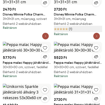
2470 Ft
2720 Ft
Disney Minnie Polka Charm
Disney Minnie Polka Charm
31×31×31 cm, műanyag, szövet
31×31×31 cm, műanyag
játéktároló 31×31×31 cm
játéktároló 31×31×31 cm
Elérhető 2 webáruházban
Elérhető 2 webáruházban
Raktáron
(1)
Raktáron
5770 Ft
5523 Ft
Peppa malac Happy játéktároló
Peppa malac Happy játéktároló
30×30×30 cm, szövet, fedéllel
30×30×30 cm, szövet, fedéllel
30×30×30 cm
30×30×30 cm
Elérhető 2 webáruházban
Elérhető 2 webáruházban
Raktáron
Raktáron
2720 Ft
Peppa malac Happy játéktároló