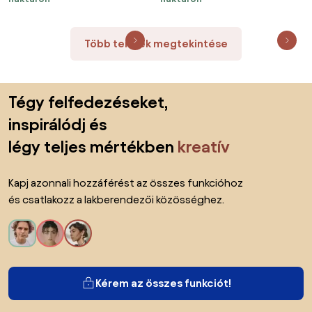
Több termék megtekintése
Lábléc kihagyása, ugrás az oldal elejére
Tégy felfedezéseket,
inspirálódj és
légy teljes mértékben
kreatív
Kapj azonnali hozzáférést az összes funkcióhoz
és csatlakozz a lakberendezői közösséghez.
Kérem az összes funkciót!