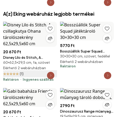
A(z) Eking webáruház legjobb termékei
5770 Ft
Bosszúállók Super Squad
20 670 Ft
30×30×30 cm, szövet, fedéllel
játéktároló 30×30×30 cm
Disney Lilo és Stitch, A
Elérhető 2 webáruházban
60×62,5×29,5 cm, fa, szövet
csillagkutya Ohana
Raktáron
tárolószekrény 62,5x29,5x60
Elérhető 2 webáruházban
cm
(1)
Raktáron
Ingyenes szállítás
2790 Ft
Dinoszaurusz Range műanyag
20 670 Ft
19,5×19×29,5 cm, műanyag,
tároló doboz 7 L