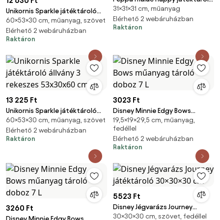
12 630 Ft
31×31×31 cm, műanyag
31×31×31 cm
Unikornis Sparkle játéktároló
Elérhető 2 webáruházban
60×53×30 cm, műanyag, szövet
állvány 3 rekeszes 53x30x60 cm
Raktáron
Elérhető 2 webáruházban
Raktáron
13 225 Ft
3023 Ft
Unikornis Sparkle játéktároló
Disney Minnie Edgy Bows
60×53×30 cm, műanyag, szövet
19,5×19×29,5 cm, műanyag,
állvány 3 rekeszes 53x30x60 cm
műanyag tároló doboz 7 L
fedéllel
Elérhető 2 webáruházban
Raktáron
Elérhető 2 webáruházban
Raktáron
5523 Ft
Disney Jégvarázs Journey
3260 Ft
30×30×30 cm, szövet, fedéllel
játéktároló 30×30×30 cm
Disney Minnie Edgy Bows