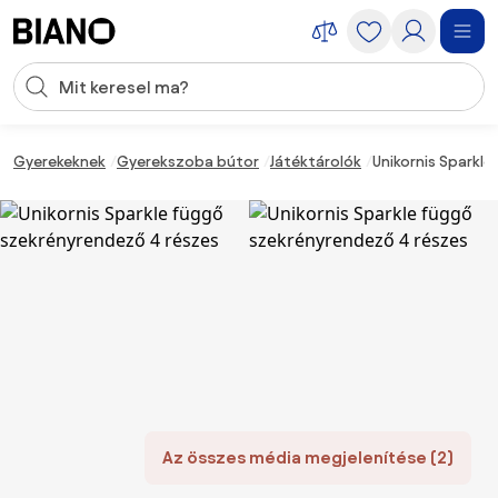
Navigáció kihagyása, ugrás a tartalomra
Keresési bevitel
Tartalom átugrása, ugrás a láblécbe
Gyerekeknek
Gyerekszoba bútor
Játéktárolók
Unikornis Sparkl
Az összes média megjelenítése (2)