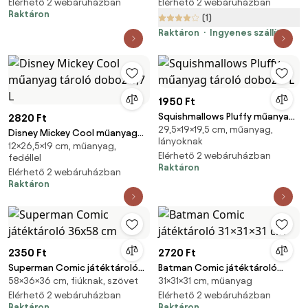
53x30x60 cm
Elérhető 2 webáruházban
Elérhető 2 webáruházban
Raktáron
(1)
Raktáron
Ingyenes szállítás
1950 Ft
Squishmallows Pluffy műanyag
2820 Ft
29,5×19×19,5 cm, műanyag,
tároló doboz 7 L
Disney Mickey Cool műanyag
lányoknak
12×26,5×19 cm, műanyag,
tároló doboz 3,7 L
Elérhető 2 webáruházban
fedéllel
Raktáron
Elérhető 2 webáruházban
Raktáron
2350 Ft
2720 Ft
Superman Comic játéktároló
Batman Comic játéktároló
58×36×36 cm, fiúknak, szövet
31×31×31 cm, műanyag
36x58 cm
31×31×31 cm
Elérhető 2 webáruházban
Elérhető 2 webáruházban
Raktáron
Raktáron