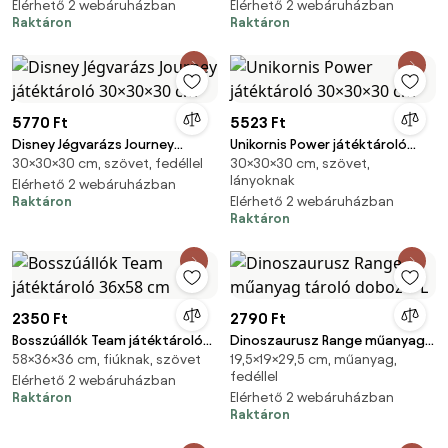
Elérhető 2 webáruházban
Elérhető 2 webáruházban
Raktáron
Raktáron
5770 Ft
5523 Ft
Disney Jégvarázs Journey
Unikornis Power játéktároló
30×30×30 cm, szövet, fedéllel
30×30×30 cm, szövet,
játéktároló 30×30×30 cm
30×30×30 cm
lányoknak
Elérhető 2 webáruházban
Raktáron
Elérhető 2 webáruházban
Raktáron
2350 Ft
2790 Ft
Bosszúállók Team játéktároló
Dinoszaurusz Range műanyag
58×36×36 cm, fiúknak, szövet
19,5×19×29,5 cm, műanyag,
36x58 cm
tároló doboz 7 L
fedéllel
Elérhető 2 webáruházban
Raktáron
Elérhető 2 webáruházban
Raktáron