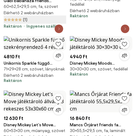
Gabi babaháza Friends
fedéllel
60×62,5×29,5 cm, fa, szövet
tárolószekrény 62,5x29,5x60
Elérhető 2 webáruházban
cm
Elérhető 2 webáruházban
Raktáron
(1)
Raktáron
Ingyenes szállítás
4810 Ft
4940 Ft
Unikornis Sparkle függő
Disney Mickey Moods
71×29×28 cm, szövet, lányoknak
30×30×30 cm, szövet, fedéllel
szekrényrendező 4 részes
játéktároló 30×30×30 cm
Raktáron
Elérhető 2 webáruházban
Raktáron
12 630 Ft
16 840 Ft
Disney Mickey Let's Move
Mancs Őrjárat Friends fa
60×53×30 cm, műanyag, szövet
30×55,5×29,5 cm, fa, laminált
játéktároló állvány 3 rekeszes
játéktároló 55,5x29,5x30 cm