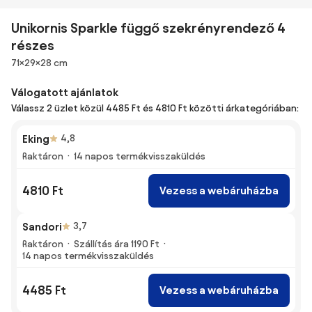
Unikornis Sparkle függő szekrényrendező 4
részes
Méretek
71×29×28 cm
Válogatott ajánlatok
Válassz 2 üzlet közül 4485 Ft és 4810 Ft közötti árkategóriában:
Eking
4,8
Raktáron
14 napos termékvisszaküldés
4810 Ft
Vezess a webáruházba
Sandori
3,7
Raktáron
Szállítás ára 1190 Ft
14 napos termékvisszaküldés
4485 Ft
Vezess a webáruházba