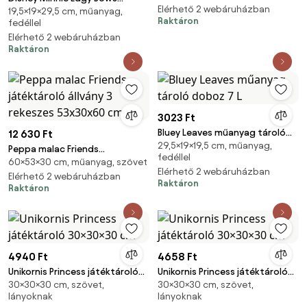
Elérhető 2 webáruházban
19,5×19×29,5 cm, műanyag,
műanyag tároló doboz 7 L
Raktáron
fedéllel
Elérhető 2 webáruházban
Raktáron
3023 Ft
Bluey Leaves műanyag tároló
12 630 Ft
29,5×19×19,5 cm, műanyag,
doboz 7 L
Peppa malac Friends
fedéllel
60×53×30 cm, műanyag, szövet
játéktároló állvány 3 rekeszes
Elérhető 2 webáruházban
53x30x60 cm
Elérhető 2 webáruházban
Raktáron
Raktáron
4940 Ft
4658 Ft
Unikornis Princess játéktároló
Unikornis Princess játéktároló
30×30×30 cm, szövet,
30×30×30 cm, szövet,
30×30×30 cm
30×30×30 cm
lányoknak
lányoknak