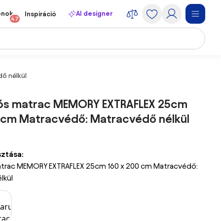
onok
AI designer
Inspiráció
47
ő nélkül
ós matrac MEMORY EXTRAFLEX 25cm
0 cm Matracvédő: Matracvédő nélkül
sztása:
trac MEMORY EXTRAFLEX 25cm 160 x 200 cm Matracvédő:
lkül