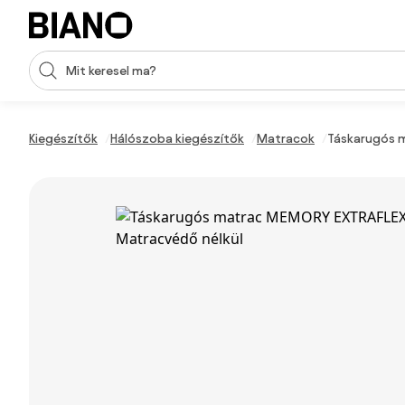
Navigáció kihagyása, ugrás a tartalomra
Keresési bevitel
Tartalom átugrása, ugrás a láblécbe
Kiegészítők
Hálószoba kiegészítők
Matracok
Táskarugós 