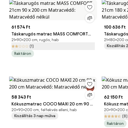
61 574 Ft
100 636 Ft
Táskarugós matrac MASS COMFORT
Táskarugó
21×90×200 cm, rugós, hab
21×180×200 c
21cm 90 x 200 cm Matracvédő:
21cm 180 x
Kiszállítás
(1)
Matracvédő nélkül
Matracvédő
Raktáron
58 343 Ft
62 150 Ft
Kókuszmatrac COCO MAXI 20 cm 90 x
Kókusz ma
20×90×200 cm, felfekvés elleni, hab
20×90×200 c
200 cm Matracvédő: Matracvédő
200 cm Ma
Kiszállítás 3 nap múlva
(8)
nélkül
Raktáron