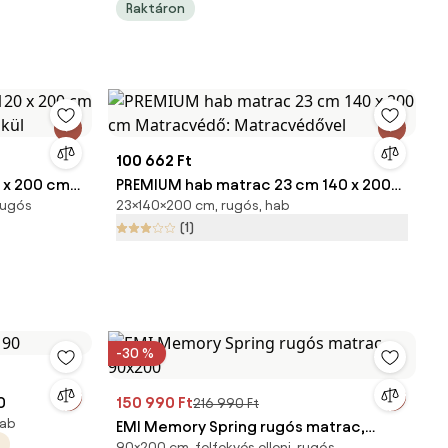
Raktáron
100 662 Ft
 x 200 cm
PREMIUM hab matrac 23 cm 140 x 200
 rugós
23×140×200 cm, rugós, hab
lkül
cm Matracvédő: Matracvédővel
(1)
-30 %
0
150 990 Ft
216 990 Ft
hab
EMI Memory Spring rugós matrac,
90×200 cm, felfekvés elleni, rugós