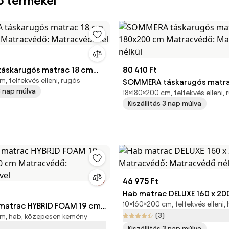
b termékei
áskarugós matrac 18 cm
80 410 Ft
, felfekvés elleni, rugós
m Matracvédő:
SOMMERA táskarugós matra
 3 nap múlva
18×180×200 cm, felfekvés elleni,
ővel
180x200 cm Matracvédő: M
Kiszállítás 3 nap múlva
nélkül
46 975 Ft
Hab matrac DELUXE 160 x 200 cm
10×160×200 cm, felfekvés elleni,
matrac HYBRID FOAM 19 cm
Matracvédő: Matracvédő né
(3)
cm, hab, közepesen kemény
cm Matracvédő:
Kiszállítás 3 nap múlva