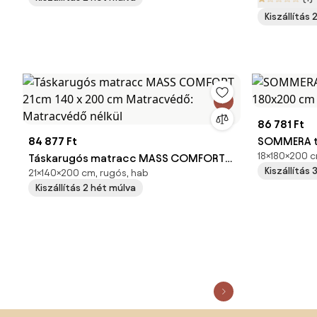
Matracvédővel
Matracvéd
Kiszállítás
86 781 Ft
84 877 Ft
SOMMERA t
18×180×200 cm
Táskarugós matracc MASS COMFORT
180x200 c
Kiszállítás
21×140×200 cm, rugós, hab
21cm 140 x 200 cm Matracvédő:
Matracvéd
Kiszállítás 2 hét múlva
Matracvédő nélkül
Lábléc kihagyása, ugrás az oldal elejére