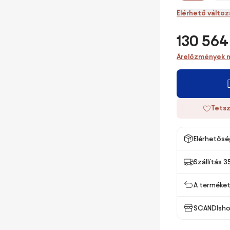
Elérhető válto
130 564
Árelőzmények 
Tetsz
Elérhetősé
Szállítás 3
A terméket 
SCANDIsho