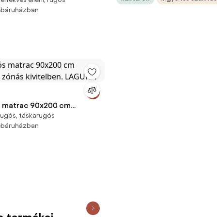
eggel – HAVANA
webáruházban
s matrac 90x200 cm
rugós, táskarugós
7 zónás kivitelben. LAGUNA
webáruházban