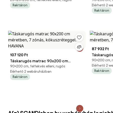
cm Matracvédő: Matracvédővel
kókusz rét
Raktáron
Elérhető 2 
Raktáron
87 932 Ft
107 120 Ft
Táskarugó
90×200 cm, 
Táskarugós matrac 90x200 cm
méretben, 
Elérhető 2 
90×200 cm, felfekvés elleni, rugós
méretben, 7 zónás, kókuszréteggel.
Raktáron
Elérhető 2 webáruházban
HAVANA
Raktáron