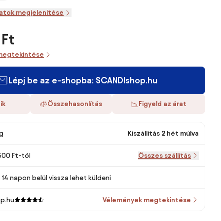
zatok megjelenítése
 Ft
megtekintése
Lépj be az e-shopba: SCANDIshop.hu
ik
Összehasonlítás
Figyeld az árat
g
Kiszállítás 2 hét múlva
500 Ft-tól
Összes szállítás
14 napon belül vissza lehet küldeni
p.hu
Vélemények megtekintése