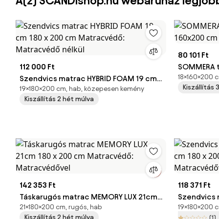
A(z) SCANDIshop.hu webáruház legjob
80 101 Ft
112 000 Ft
SOMMERA t
18×160×200 cm
Szendvics matrac HYBRID FOAM 19 cm
160x200 c
Kiszállítás
19×180×200 cm, hab, közepesen kemény
180 x 200 cm Matracvédő: Matracvédő
Matracvéd
Kiszállítás 2 hét múlva
nélkül
142 353 Ft
118 371 Ft
Táskarugós matrac MEMORY LUX 21cm
Szendvics 
21×180×200 cm, rugós, hab
19×180×200 
180 x 200 cm Matracvédő:
180 x 200 
Kiszállítás 2 hét múlva
(1)