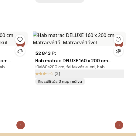
Matracvédővel
52 843 Ft
Hab matrac DELUXE 160 x 200 cm
hab
10×160×200 cm, felfekvés elleni, hab
lkül
Matracvédő: Matracvédővel
(2)
Kiszállítás 3 nap múlva