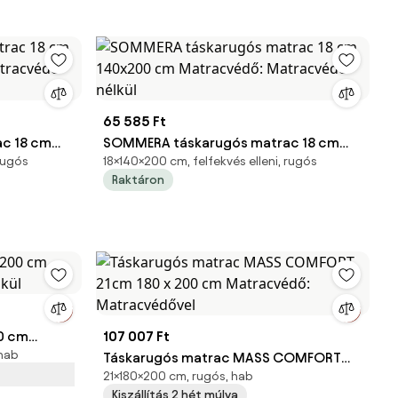
65 585 Ft
c 18 cm
SOMMERA táskarugós matrac 18 cm
 rugós
18×140×200 cm, felfekvés elleni, rugós
atracvédő
140x200 cm Matracvédő: Matracvédő
Raktáron
nélkül
107 007 Ft
 hab
lkül
Táskarugós matrac MASS COMFORT
21×180×200 cm, rugós, hab
21cm 180 x 200 cm Matracvédő:
Kiszállítás 2 hét múlva