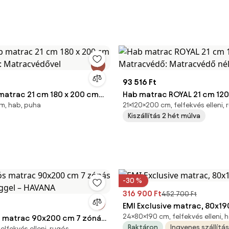
93 516 Ft
matrac 21 cm 180 x 200 cm
Hab matrac ROYAL 21 cm 120
m, hab, puha
21×120×200 cm, felfekvés elleni,
ő: Matracvédővel
Matracvédő: Matracvédő né
Kiszállítás 2 hét múlva
-30 %
316 900 Ft
452 700 Ft
EMI Exclusive matrac, 80x19
24×80×190 cm, felfekvés elleni, 
 matrac 90x200 cm 7 zónás
Raktáron
Ingyenes szállítás
lfekvés elleni, rugós