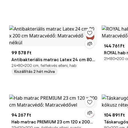
144 761 Ft
99 578 Ft
ROYAL hab 
21×180×200 c
Antibakteriális matrac Latex 24 cm 80
Matracvéd
24×80×200 cm, felfekvés elleni, hab
x 200 cm Matracvédő: Matracvédő
Kiszállítás 2 hét múlva
nélkül
94 267 Ft
104 891 Ft
Hab matrac PREMIUM 23 cm 120 x 200
Táskarugós
23×120×200 cm, felfekvés elleni, rugós
90×200 cm, fe