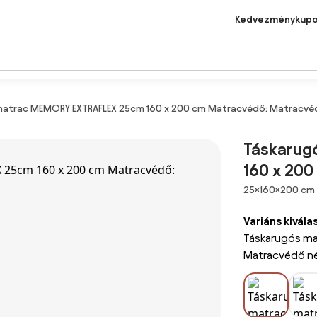
Kedvezménykup
matrac MEMORY EXTRAFLEX 25cm 160 x 200 cm Matracvédő: Matracvéd
Táskarug
160 x 20
Méretek
25×160×200 cm
Variáns kivála
Táskarugós ma
Matracvédő né