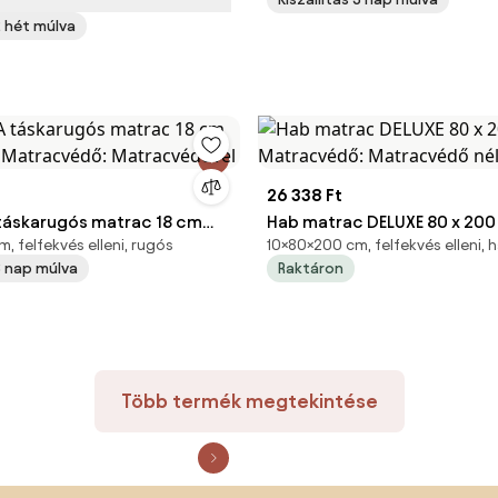
ővel
 2 hét múlva
26 338 Ft
áskarugós matrac 18 cm
Hab matrac DELUXE 80 x 200 cm
, felfekvés elleni, rugós
10×80×200 cm, felfekvés elleni, 
m Matracvédő:
Matracvédő: Matracvédő né
 3 nap múlva
Raktáron
ővel
Több termék megtekintése