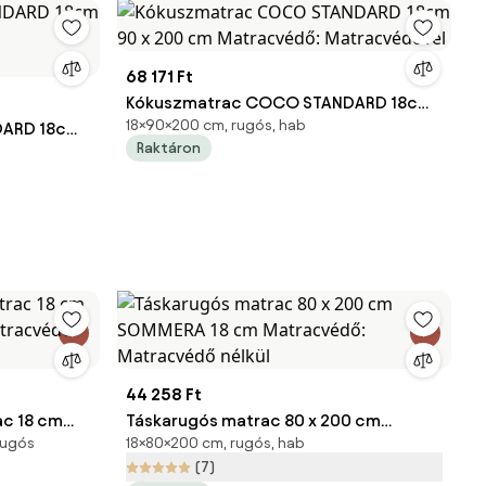
68 171 Ft
Kókuszmatrac COCO STANDARD 18cm
18×90×200 cm, rugós, hab
DARD 18cm
90 x 200 cm Matracvédő:
Raktáron
Matracvédővel
44 258 Ft
c 18 cm
Táskarugós matrac 80 x 200 cm
 rugós
18×80×200 cm, rugós, hab
atracvédő
SOMMERA 18 cm Matracvédő:
(7)
Matracvédő nélkül