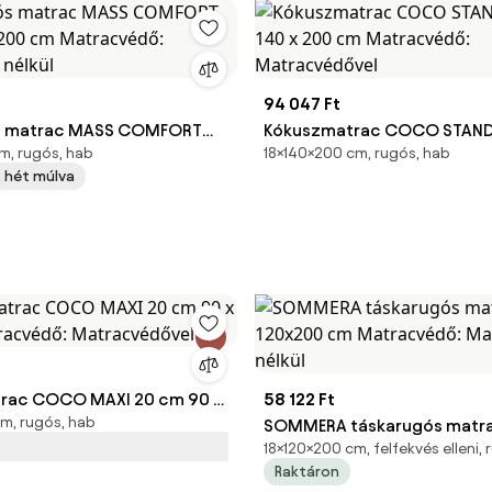
94 047 Ft
s matrac MASS COMFORT
Kókuszmatrac COCO STAN
m, rugós, hab
18×140×200 cm, rugós, hab
 200 cm Matracvédő:
140 x 200 cm Matracvédő:
 2 hét múlva
 nélkül
Matracvédővel
trac COCO MAXI 20 cm 90 x
58 122 Ft
m, rugós, hab
tracvédő: Matracvédővel
SOMMERA táskarugós matra
18×120×200 cm, felfekvés elleni,
120x200 cm Matracvédő: M
Raktáron
nélkül