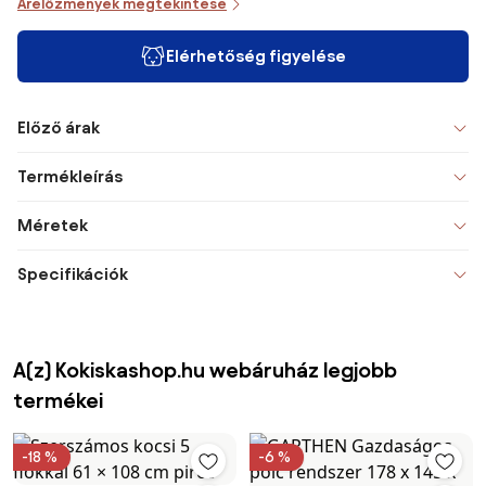
Árelőzmények megtekintése
Elérhetőség figyelése
Előző árak
Termékleírás
Méretek
Specifikációk
A(z) Kokiskashop.hu webáruház legjobb
termékei
-18 %
-6 %