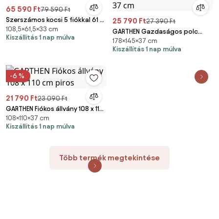
65 590 Ft
79 590 Ft
Szerszámos kocsi 5 fiókkal 61 ×
25 790 Ft
27 390 Ft
108,5×61,5×33 cm
108 cm piros
GARTHEN Gazdaságos polc
Kiszállítás 1 nap múlva
178×145×37 cm
rendszer 178 x 145 x 37 cm
Kiszállítás 1 nap múlva
-6 %
21 790 Ft
23 090 Ft
GARTHEN Fiókos állvány 108 x 110
108×110×37 cm
cm piros
Kiszállítás 1 nap múlva
Több termék megtekintése