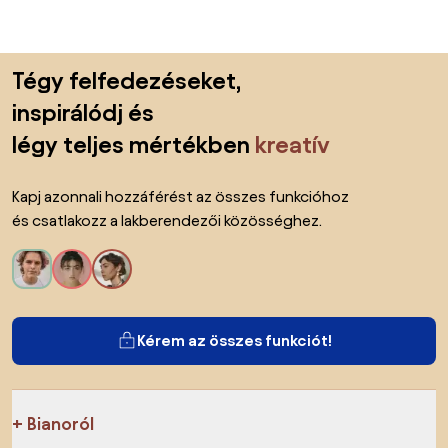
Lábléc kihagyása, ugrás az oldal elejére
Tégy felfedezéseket,
inspirálódj és
légy teljes mértékben
kreatív
Kapj azonnali hozzáférést az összes funkcióhoz
és csatlakozz a lakberendezői közösséghez.
Kérem az összes funkciót!
Bianoról