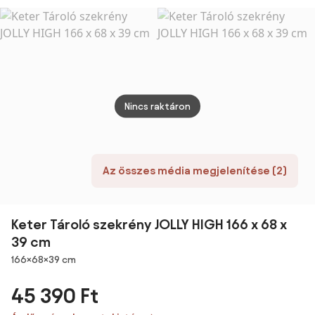
- Kulcsos Záras
Szerszámkészlet
50L x 15.5W x
20.5H cm -
Ezüst | Aosom
Nincs raktáron
Az összes média megjelenítése (2)
Keter Tároló szekrény JOLLY HIGH 166 x 68 x
39 cm
Méretek
166×68×39 cm
45 390 Ft