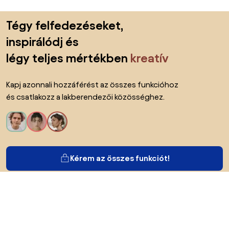
Lábléc kihagyása, ugrás az oldal elejére
Tégy felfedezéseket,
inspirálódj és
légy teljes mértékben
kreatív
Kapj azonnali hozzáférést az összes funkcióhoz
és csatlakozz a lakberendezői közösséghez.
Kérem az összes funkciót!
Bianoról