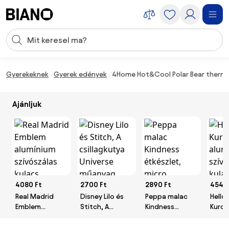
Navigáció kihagyása, ugrás a tartalomra
Keresési bevitel
Tartalom átugrása, ugrás a láblécbe
Gyerekeknek
Gyerek edények
4Home Hot&Cool Polar Bear thermo
Ajánljuk
4080 Ft
2700 Ft
2890 Ft
4540
Real Madrid
Disney Lilo és
Peppa malac
Hello 
Emblem
Stitch, A
Kindness
Kurom
alumínium
csillagkutya
étkészlet,
alumí
szívószálas
Universe
micro műanyag
szívó