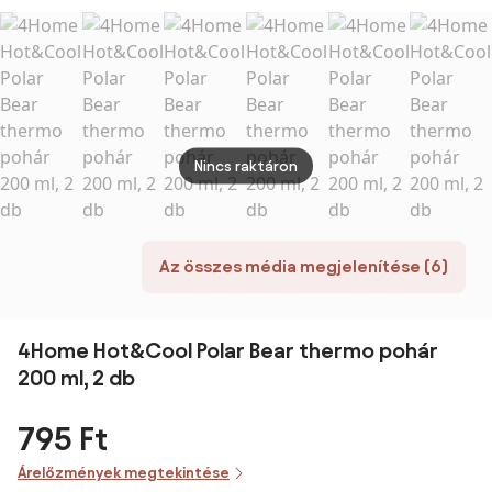
kulacs
műanyag
szett bögrével
kulac
akasztóval 600
kulacs
350 ml
akasz
ml
akasztóval 600
ml
ml
Nincs raktáron
Az összes média megjelenítése (6)
4Home Hot&Cool Polar Bear thermo pohár
200 ml, 2 db
795 Ft
Árelőzmények megtekintése