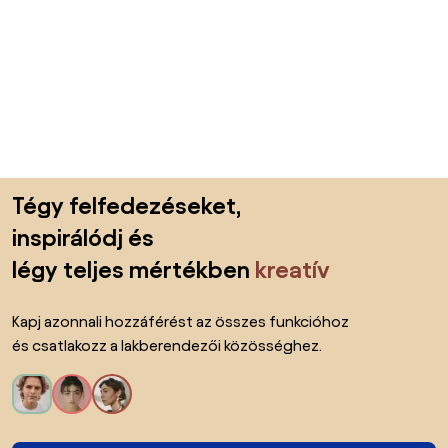
Lábléc kihagyása, ugrás az oldal elejére
Tégy felfedezéseket,
inspirálódj és
légy teljes mértékben
kreatív
Kapj azonnali hozzáférést az összes funkcióhoz
és csatlakozz a lakberendezői közösséghez.