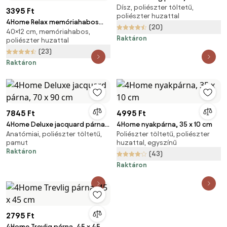
Dísz, poliészter töltetű,
cm
3395 Ft
poliészter huzattal
4Home Relax memóriahabos
(20)
40×12 cm, memóriahabos,
derékpárna, 40 x 35 x 12,5 cm
Raktáron
poliészter huzattal
(23)
Raktáron
7845 Ft
4995 Ft
4Home Deluxe jacquard párna,
4Home nyakpárna, 35 x 10 cm
Anatómiai, poliészter töltetű,
Poliészter töltetű, poliészter
70 x 90 cm
pamut
huzattal, egyszínű
Raktáron
(43)
Raktáron
2795 Ft
4Home Trevlig párna, 45 x 45