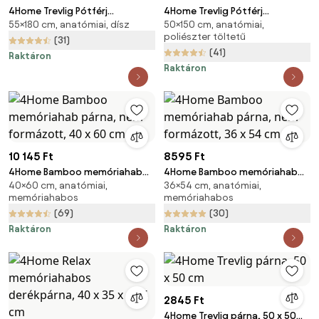
4Home Trevlig Pótférj
4Home Trevlig Pótférj
55×180 cm, anatómiai, dísz
50×150 cm, anatómiai,
relaxációs párna, 55 x 180 cm
relaxációs párna, 50 x 150 cm
poliészter töltetű
(31)
(41)
Raktáron
Raktáron
10 145 Ft
8595 Ft
4Home Bamboo memóriahab
4Home Bamboo memóriahab
40×60 cm, anatómiai,
36×54 cm, anatómiai,
párna, nem formázott, 40 x 60
párna, nem formázott, 36 x 54
memóriahabos
memóriahabos
cm
cm
(69)
(30)
Raktáron
Raktáron
2845 Ft
4Home Trevlig párna, 50 x 50