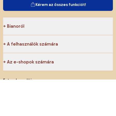
Kérem az összes funkciót!
Bianoról
A felhasználók számára
Az e-shopok számára
Ezt ne hagyd ki:
Termékek
Inspiráció
AI designer
Megtalálsz minket a közösségi hálózatokon is