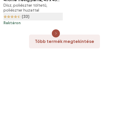
Dísz, poliészter töltetű,
cm
poliészter huzattal
(33)
Raktáron
Több termék megtekintése