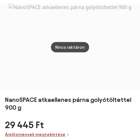
cm
cm
Nincs raktáron
NanoSPACE atkaellenes párna golyótöltettel
900 g
29 445 Ft
Árelőzmények megtekintése