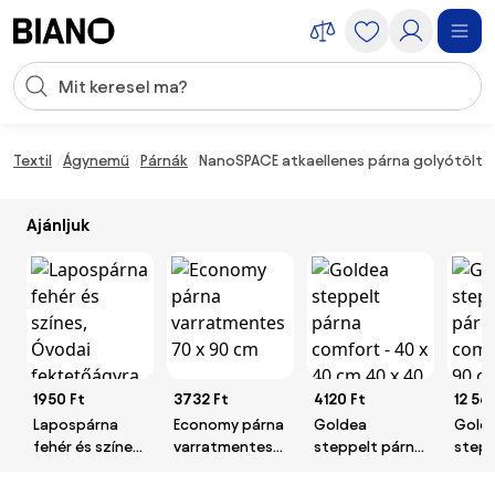
Navigáció kihagyása, ugrás a tartalomra
Keresési bevitel
Tartalom átugrása, ugrás a láblécbe
Textil
Ágynemű
Párnák
NanoSPACE atkaellenes párna golyótölte
Ajánljuk
1950 Ft
3732 Ft
4120 Ft
12 56
Lapospárna
Economy párna
Goldea
Gold
fehér és színes,
varratmentes
steppelt párna
stepp
Óvodai
70 x 90 cm
comfort - 40 x
comfo
fektetőágyra
40 cm 40 x 40
90 cm