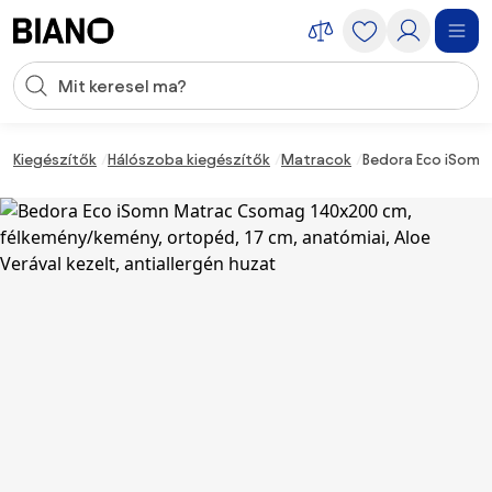
Navigáció kihagyása, ugrás a tartalomra
Keresési bevitel
Tartalom átugrása, ugrás a láblécbe
Kiegészítők
Hálószoba kiegészítők
Matracok
Bedora Eco iSomn 