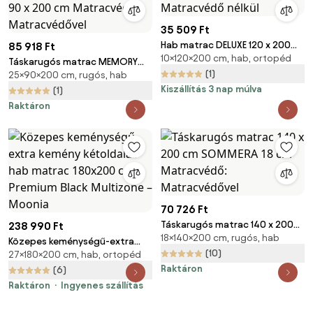
35 509 Ft
Hab matrac DELUXE 120 x 200
85 918 Ft
10×120×200 cm, hab, ortopéd
cm Matracvédő: Matracvédő
Táskarugós matrac MEMORY
nélkül
(1)
25×90×200 cm, rugós, hab
EXTRAFLEX 25cm 90 x 200 cm
Kiszállítás 3 nap múlva
Matracvédő: Matracvédővel
(1)
Raktáron
70 726 Ft
Táskarugós matrac 140 x 200
238 990 Ft
18×140×200 cm, rugós, hab
cm SOMMERA 18 cm
Közepes keménységű-extra
Matracvédő: Matracvédővel
(10)
27×180×200 cm, hab, ortopéd
kemény kétoldalas hab matrac
Raktáron
180x200 cm Premium Black
(6)
Multizone – Moonia
Raktáron
Ingyenes szállítás