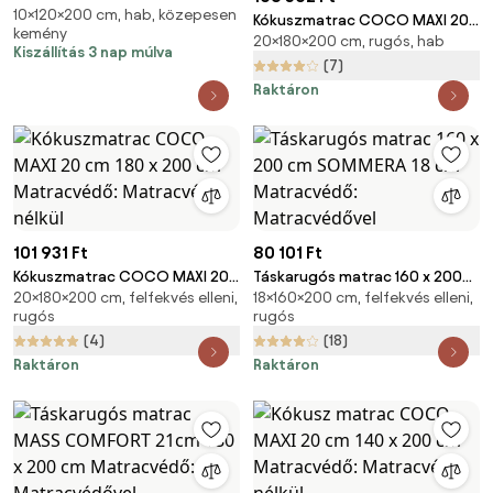
10×120×200 cm, hab, közepesen
cm Matracvédő:
Kókuszmatrac COCO MAXI 20
kemény
Matracvédővel
20×180×200 cm, rugós, hab
cm 180 x 200 cm Matracvédő:
Kiszállítás 3 nap múlva
Matracvédővel
(7)
Raktáron
101 931 Ft
80 101 Ft
Kókuszmatrac COCO MAXI 20
Táskarugós matrac 160 x 200
20×180×200 cm, felfekvés elleni,
18×160×200 cm, felfekvés elleni,
cm 180 x 200 cm Matracvédő:
cm SOMMERA 18 cm
rugós
rugós
Matracvédő nélkül
Matracvédő: Matracvédővel
(4)
(18)
Raktáron
Raktáron