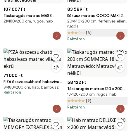
107 007 Ft
83 589 Ft
Táskarugós matrac MASS
Kókusz matrac COCO MAXI 20
21×180×200 cm, rugós, hab
20×140×200 cm, felfekvés elleni,
COMFORT 21cm 180 x 200 cm
cm 140 x 200 cm Matracvédő:
rugós
Matracvédő: Matracvédővel
Matracvédő nélkül
(4)
Raktáron
71 000 Ft
PIZA összecsukható habszivacs
58 122 Ft
9×180×200 cm, hab, bambusz
matrac világos ekrü
Táskarugós matrac 120 x 200
Raktáron
18×120×200 cm, rugós, hab
cm SOMMERA 18 cm
Matracvédő: Matracvédő
(9)
nélkül
Raktáron