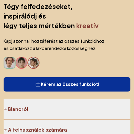
Lábléc kihagyása, ugrás az oldal elejére
Tégy felfedezéseket,
inspirálódj és
légy teljes mértékben
kreatív
Kapj azonnali hozzáférést az összes funkcióhoz
és csatlakozz a lakberendezői közösséghez.
Kérem az összes funkciót!
Bianoról
A felhasználók számára