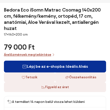
Bedora Eco iSomn Matrac Csomag 140x200
cm, félkemény/kemény, ortopéd, 17 cm,
anatómiai, Aloe Verával kezelt, antiallergén
huzat
Méretek
17×140×200 cm
79 000 Ft
Árelőzmények megtekintése
Lépj be az e-shopba: Ideális Alvás
Tetszik
Összehasonlítás
Figyeld az árat
A terméket 14 napon belül vissza lehet küldeni