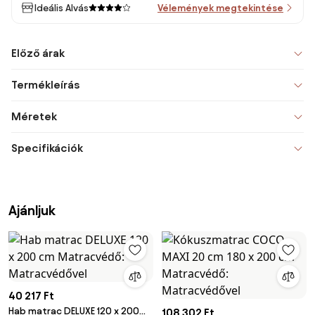
Ideális Alvás
Vélemények megtekintése
Előző árak
Termékleírás
Méretek
Specifikációk
Ajánljuk
40 217 Ft
Hab matrac DELUXE 120 x 200
108 302 Ft