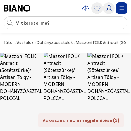
Navigáció kihagyása, ugrás a tartalomra
Keresési bevitel
Tartalom átugrása, ugrás a láblécbe
Bútor
Asztalok
Dohányzóasztalok
Mazzoni FOLK Antracit (Söt
Az összes média megjelenítése (3)