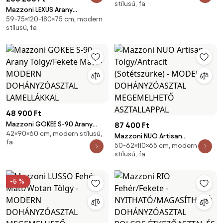
stílusú, fa
DOHÁNYZÓASZTAL
Mazzoni LEXUS Arany
MEGEMELHETŐ ASZTALLAPPAL
59-75×120-180×75 cm, modern
Tölgy/Fekete Matt - MODERN
stílusú, fa
DOHÁNYZÓASZTAL
NYITHATÓ/MAGASÍTHATÓ
ÉTKEZŐASZTAL ÉS
DOHÁNYZÓASZTAL EGYBEN
48 900 Ft
Mazzoni GOKEE S-90 Arany
87 400 Ft
42×90×60 cm, modern stílusú,
Tölgy/Fekete Matt - MODERN
Mazzoni NUO Artisan
fa
DOHÁNYZÓASZTAL LAMELLÁKKAL
50-62×110×65 cm, modern
Tölgy/Antracit (Sötétszürke) -
stílusú, fa
MODERN DOHÁNYZÓASZTAL
MEGEMELHETŐ ASZTALLAPPAL
-5 %