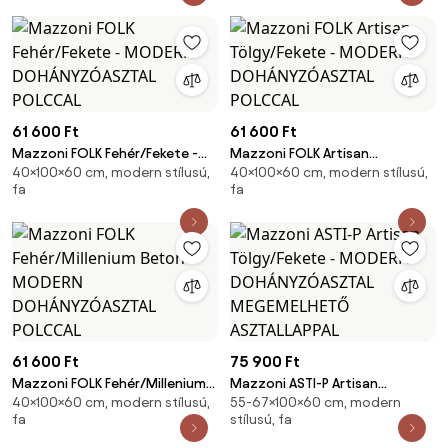
61 600 Ft
61 600 Ft
Mazzoni FOLK Fehér/Fekete -
Mazzoni FOLK Artisan
40×100×60 cm, modern stílusú,
40×100×60 cm, modern stílusú,
MODERN DOHÁNYZÓASZTAL
Tölgy/Fekete - MODERN
fa
fa
POLCCAL
DOHÁNYZÓASZTAL POLCCAL
61 600 Ft
75 900 Ft
Mazzoni FOLK Fehér/Millenium
Mazzoni ASTI-P Artisan
40×100×60 cm, modern stílusú,
55-67×100×60 cm, modern
Beton - MODERN
Tölgy/Fekete - MODERN
fa
stílusú, fa
DOHÁNYZÓASZTAL POLCCAL
DOHÁNYZÓASZTAL
MEGEMELHETŐ ASZTALLAPPAL