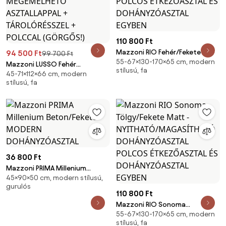
110 800 Ft
Mazzoni RIO Fehér/Fekete -
94 500 Ft
99 700 Ft
55-67×130-170×65 cm, modern
NYITHATÓ/MAGASÍTHATÓ
Mazzoni LUSSO Fehér
stílusú, fa
DOHÁNYZÓASZTAL POLCOS
45-71×112×66 cm, modern
Matt/Wotan Tölgy - MODERN
stílusú, fa
ÉTKEZŐASZTAL ÉS
DOHÁNYZÓASZTAL
DOHÁNYZÓASZTAL EGYBEN
MEGEMELHETŐ ASZTALLAPPAL +
TÁROLÓRÉSSZEL + POLCCAL
(GÖRGŐS!)
36 800 Ft
Mazzoni PRIMA Millenium
45×90×50 cm, modern stílusú,
Beton/Fekete - MODERN
gurulós
DOHÁNYZÓASZTAL
110 800 Ft
Mazzoni RIO Sonoma
55-67×130-170×65 cm, modern
Tölgy/Fekete Matt -
stílusú, fa
NYITHATÓ/MAGASÍTHATÓ