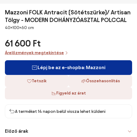
Mazzoni FOLK Antracit (Sötétszürke)/ Artisan
Tölgy - MODERN DOHÁNYZÓASZTAL POLCCAL
Méretek
40×100×60 cm
61 600 Ft
Árelőzmények megtekintése
Lépj be az e-shopba: Mazzoni
Tetszik
Összehasonlítás
Figyeld az árat
A terméket 14 napon belül vissza lehet küldeni
Előző árak