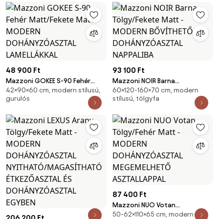
48 900 Ft
93 100 Ft
Mazzoni GOKEE S-90 Fehér
Mazzoni NOIR Barna
42×90×60 cm, modern stílusú,
60×120-160×70 cm, modern
Matt/Fekete Matt - MODERN
Tölgy/Fekete Matt - MODERN
gurulós
stílusú, tölgyfa
DOHÁNYZÓASZTAL LAMELLÁKKAL
BŐVÍTHETŐ DOHÁNYZÓASZTAL
NAPPALIBA
87 400 Ft
Mazzoni NUO Votan
50-62×110×65 cm, modern
Tölgy/Fehér Matt - MODERN
206 200 Ft