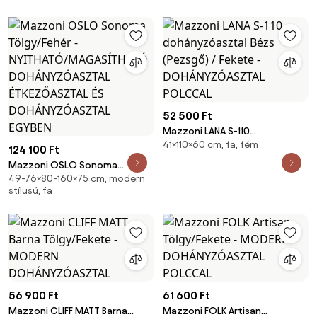
NYITHATÓ/MAGASÍTHATÓ
ÉTKEZŐASZTAL ÉS
DOHÁNYZÓASZTAL EGYBEN
52 500 Ft
Mazzoni LANA S-110
41×110×60 cm, fa, fém
dohányzóasztal Bézs (Pezsgő)
124 100 Ft
/ Fekete - DOHÁNYZÓASZTAL
Mazzoni OSLO Sonoma
POLCCAL
49-76×80-160×75 cm, modern
Tölgy/Fehér -
stílusú, fa
NYITHATÓ/MAGASÍTHATÓ
DOHÁNYZÓASZTAL
ÉTKEZŐASZTAL ÉS
DOHÁNYZÓASZTAL EGYBEN
56 900 Ft
61 600 Ft
Mazzoni CLIFF MATT Barna
Mazzoni FOLK Artisan