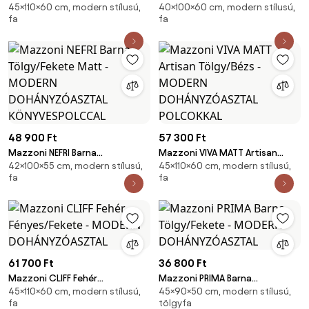
45×110×60 cm, modern stílusú,
40×100×60 cm, modern stílusú,
Tölgy/Fekete - MODERN
Tölgy/Fekete - MODERN
fa
fa
DOHÁNYZÓASZTAL
DOHÁNYZÓASZTAL POLCCAL
48 900 Ft
57 300 Ft
Mazzoni NEFRI Barna
Mazzoni VIVA MATT Artisan
42×100×55 cm, modern stílusú,
45×110×60 cm, modern stílusú,
Tölgy/Fekete Matt - MODERN
Tölgy/Bézs - MODERN
fa
fa
DOHÁNYZÓASZTAL
DOHÁNYZÓASZTAL POLCOKKAL
KÖNYVESPOLCCAL
61 700 Ft
36 800 Ft
Mazzoni CLIFF Fehér
Mazzoni PRIMA Barna
45×110×60 cm, modern stílusú,
45×90×50 cm, modern stílusú,
Fényes/Fekete - MODERN
Tölgy/Fekete - MODERN
fa
tölgyfa
DOHÁNYZÓASZTAL
DOHÁNYZÓASZTAL