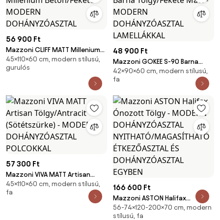
56 900 Ft
Mazzoni CLIFF MATT Millenium
48 900 Ft
45×110×60 cm, modern stílusú,
Beton/Fekete - MODERN
Mazzoni GOKEE S-90 Barna
gurulós
DOHÁNYZÓASZTAL
42×90×60 cm, modern stílusú,
Tölgy/Fekete Matt - MODERN
fa
DOHÁNYZÓASZTAL LAMELLÁKKAL
57 300 Ft
Mazzoni VIVA MATT Artisan
45×110×60 cm, modern stílusú,
Tölgy/Antracit (Sötétszürke) -
166 600 Ft
fa
MODERN DOHÁNYZÓASZTAL
Mazzoni ASTON Halifax
POLCOKKAL
56-74×120-200×70 cm, modern
Ónozott Tölgy - MODERN
stílusú, fa
DOHÁNYZÓASZTAL