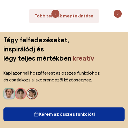
Több termék megtekintése
Lábléc kihagyása, ugrás az oldal elejére
Tégy felfedezéseket,
inspirálódj és
légy teljes mértékben
kreatív
Kapj azonnali hozzáférést az összes funkcióhoz
és csatlakozz a lakberendezői közösséghez.
Kérem az összes funkciót!