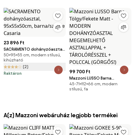
DOHÁNYZÓASZTAL POLCOS
ÉTKEZŐASZTAL ÉS
DOHÁNYZÓASZTAL EGYBEN
23 896 Ft
SACRAMENTO dohányzóasztal,
50×95×55 cm, modern stílusú,
95x55x50cm, barna/szürke
kihúzható
Casaria
(2)
99 700 Ft
Raktáron
Mazzoni LUSSO Barna
45-71×112×66 cm, modern
Tölgy/Fekete Matt - MODERN
stílusú, fa
DOHÁNYZÓASZTAL
MEGEMELHETŐ ASZTALLAPPAL +
TÁROLÓRÉSSZEL + POLCCAL
(GÖRGŐS!)
A(z) Mazzoni webáruház legjobb termékei