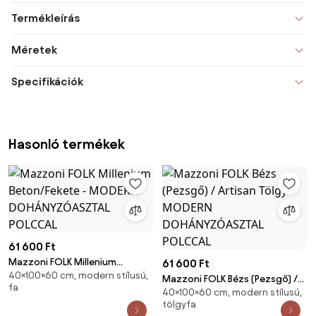
Termékleírás
Méretek
Specifikációk
Hasonló termékek
61 600 Ft
Mazzoni FOLK Millenium
61 600 Ft
40×100×60 cm, modern stílusú,
Beton/Fekete - MODERN
Mazzoni FOLK Bézs (Pezsgő) /
fa
DOHÁNYZÓASZTAL POLCCAL
40×100×60 cm, modern stílusú,
Artisan Tölgy - MODERN
tölgyfa
DOHÁNYZÓASZTAL POLCCAL