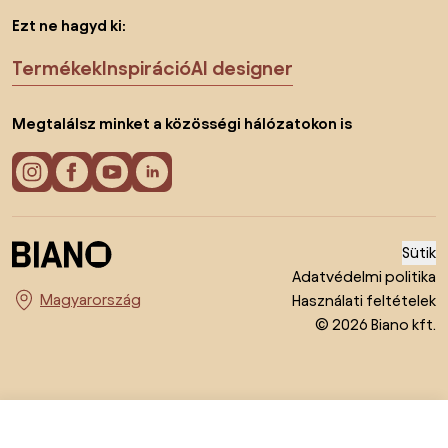
Ezt ne hagyd ki:
Termékek
Inspiráció
AI designer
Megtalálsz minket a közösségi hálózatokon is
Sütik
Adatvédelmi politika
Használati feltételek
Ország megváltoztatása
© 2026 Biano kft.
27 525 Ft
Lépj be az e-shopba: