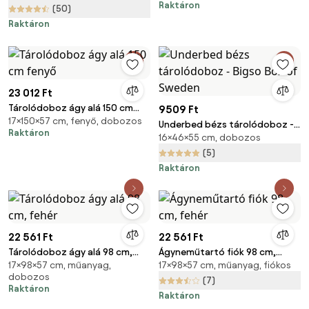
Raktáron
(50)
Raktáron
23 012 Ft
Tárolódoboz ágy alá 150 cm
9509 Ft
17×150×57 cm, fenyő, dobozos
fenyő
Underbed bézs tárolódoboz -
Raktáron
16×46×55 cm, dobozos
Bigso Box of Sweden
(5)
Raktáron
22 561 Ft
22 561 Ft
Tárolódoboz ágy alá 98 cm,
Ágyneműtartó fiók 98 cm,
17×98×57 cm, műanyag,
17×98×57 cm, műanyag, fiókos
fehér
fehér
dobozos
(7)
Raktáron
Raktáron