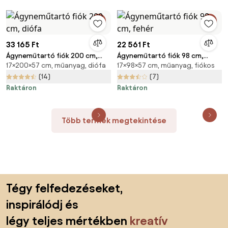
33 165 Ft
22 561 Ft
Ágyneműtartó fiók 200 cm,
Ágyneműtartó fiók 98 cm,
17×200×57 cm, műanyag, diófa
17×98×57 cm, műanyag, fiókos
diófa
fehér
(14)
(7)
Raktáron
Raktáron
Több termék megtekintése
Lábléc kihagyása, ugrás az oldal elejére
Tégy felfedezéseket,
inspirálódj és
légy teljes mértékben
kreatív