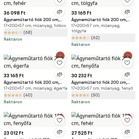
36 098 Ft
33 165 Ft
Ágyneműtartó fiók 200 cm,
Ágyneműtartó fiók 200 cm,
17×200×57 cm, műanyag, fiókos
17×200×57 cm, műanyag,
fehér
tölgyfa
tölgyfa
(68)
(62)
Raktáron
Raktáron
33 165 Ft
30 232 Ft
Ágyneműtartó fiók 200 cm,
Ágyneműtartó fiók 200 cm,
17×200×57 cm, műanyag, égerfa
17×200×57 cm, műanyag, fenyő
égerfa
fenyőfa
(40)
(50)
Raktáron
Raktáron
23 012 Ft
27 525 Ft