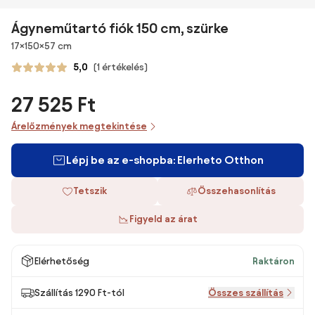
Ágyneműtartó fiók 150 cm, szürke
Méretek
17×150×57 cm
5,0
(1 értékelés)
27 525 Ft
Árelőzmények megtekintése
Lépj be az e-shopba: Elerheto Otthon
Tetszik
Összehasonlítás
Figyeld az árat
Elérhetőség
Raktáron
Szállítás 1290 Ft-tól
Összes szállítás