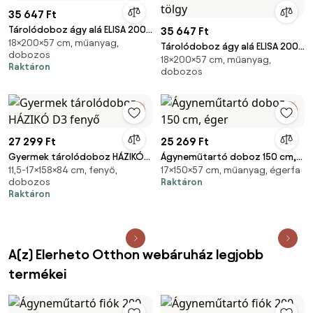
35 647 Ft
Tárolódoboz ágy alá ELISA 200
35 647 Ft
18×200×57 cm, műanyag,
cm, fehér
Tárolódoboz ágy alá ELISA 200
dobozos
18×200×57 cm, műanyag,
cm, sonoma tölgy
Raktáron
dobozos
27 299 Ft
25 269 Ft
Gyermek tárolódoboz HÁZIKÓ
Ágyneműtartó doboz 150 cm,
11,5-17×158×84 cm, fenyő,
17×150×57 cm, műanyag, égerfa
D3 fenyő
éger
dobozos
Raktáron
Raktáron
A(z) Elerheto Otthon webáruház legjobb
termékei