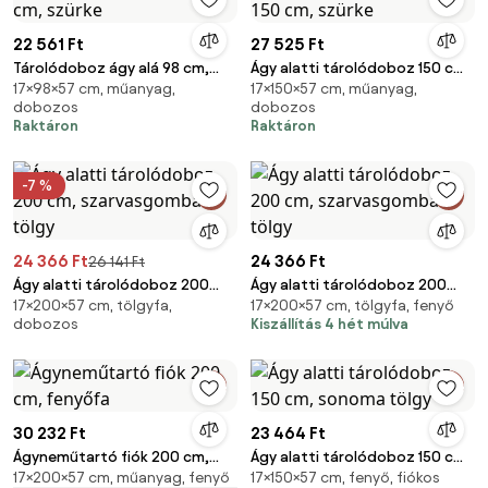
22 561 Ft
27 525 Ft
Tárolódoboz ágy alá 98 cm,
Ágy alatti tárolódoboz 150 cm,
17×98×57 cm, műanyag,
17×150×57 cm, műanyag,
szürke
szürke
dobozos
dobozos
Raktáron
Raktáron
-7 %
24 366 Ft
24 366 Ft
26 141 Ft
Ágy alatti tárolódoboz 200
Ágy alatti tárolódoboz 200
17×200×57 cm, tölgyfa,
17×200×57 cm, tölgyfa, fenyő
cm, szarvasgomba tölgy
cm, szarvasgomba tölgy
dobozos
Kiszállítás 4 hét múlva
30 232 Ft
23 464 Ft
Ágyneműtartó fiók 200 cm,
Ágy alatti tárolódoboz 150 cm,
17×200×57 cm, műanyag, fenyő
17×150×57 cm, fenyő, fiókos
fenyőfa
sonoma tölgy