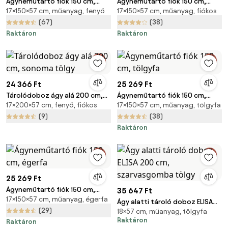
Ágyneműtartó fiók 150 cm,
Ágyneműtartó fiók 150 cm,
17×150×57 cm, műanyag, fenyő
17×150×57 cm, műanyag, fiókos
fenyőfa
fehér
(67)
(38)
Raktáron
Raktáron
24 366 Ft
25 269 Ft
Tárolódoboz ágy alá 200 cm,
Ágyneműtartó fiók 150 cm,
17×200×57 cm, fenyő, fiókos
17×150×57 cm, műanyag, tölgyfa
sonoma tölgy
tölgyfa
(9)
(38)
Raktáron
25 269 Ft
Ágyneműtartó fiók 150 cm,
35 647 Ft
17×150×57 cm, műanyag, égerfa
égerfa
Ágy alatti tároló doboz ELISA
(29)
18×57 cm, műanyag, tölgyfa
200 cm, szarvasgomba tölgy
Raktáron
Raktáron