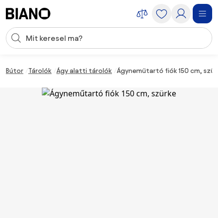
Navigáció kihagyása, ugrás a tartalomra
Keresési bevitel
Tartalom átugrása, ugrás a láblécbe
Bútor
Tárolók
Ágy alatti tárolók
Ágyneműtartó fiók 150 cm, szür