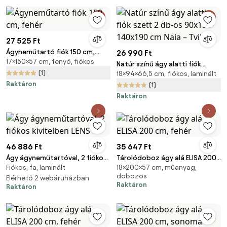
27 525 Ft
Ágyneműtartó fiók 150 cm,
26 990 Ft
17×150×57 cm, fenyő, fiókos
fehér
Natúr színű ágy alatti fiók
(1)
18×94×66,5 cm, fiókos, laminált
szett 2 db-os 90x190-140x190
Raktáron
cm Naia – Tvilum
(1)
Raktáron
46 886 Ft
35 647 Ft
Ágy ágyneműtartóval, 2 fiókos
Tárolódoboz ágy alá ELISA 200
Fiókos, fa, laminált
18×200×57 cm, műanyag,
kivitelben LENS
cm, fehér
dobozos
Elérhető 2 webáruházban
Raktáron
Raktáron