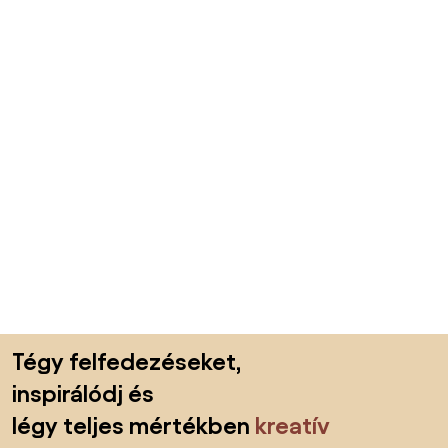
Lábléc kihagyása, ugrás az oldal elejére
Tégy felfedezéseket,
inspirálódj és
légy teljes mértékben
kreatív