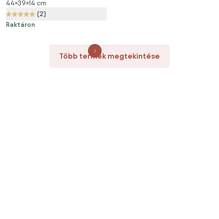
44×39×14 cm
cm
(2)
Raktáron
Több termék megtekintése