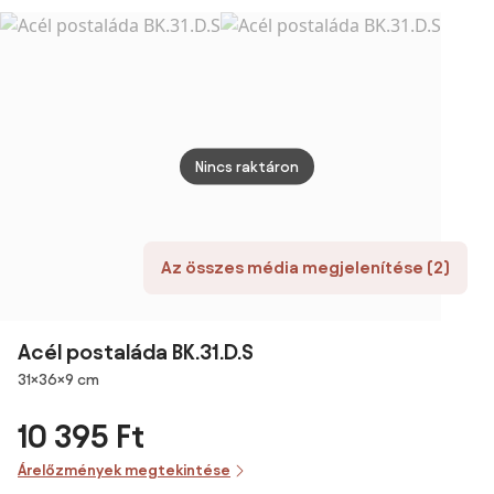
felirattal "4"
Nincs raktáron
Az összes média megjelenítése (2)
Acél postaláda BK.31.D.S
Méretek
31×36×9 cm
10 395 Ft
Árelőzmények megtekintése