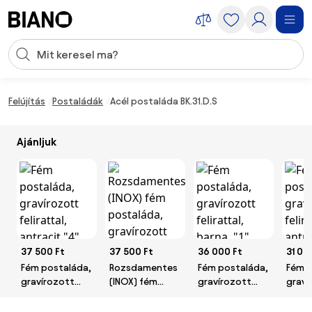
Navigáció kihagyása, ugrás a tartalomra
Keresési bevitel
Tartalom átugrása, ugrás a láblécbe
Felújítás
Postaládák
Acél postaláda BK.31.D.S
Ajánljuk
37 500 Ft
37 500 Ft
36 000 Ft
31 00
Fém postaláda,
Rozsdamentes
Fém postaláda,
Fém p
gravírozott
(INOX) fém
gravírozott
graví
felirattal,
postaláda,
felirattal,
felira
antracit "4"
gravírozott
barna, "1"
antrac