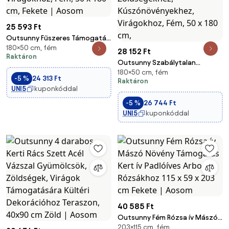
25 593 Ft
Outsunny Fűszeres Támogatás
180×50 cm, fém
Madarakkal, 2 darab, Kert Trellis
28 152 Ft
Raktáron
Zöldségekhez, Indákhoz,
Outsunny Szabálytalan
Virágokhoz, Fém, 50 x 180 cm,
180×50 cm, fém
Mintázatú Mászó Növény
-5 %
24 313 Ft
Fekete | Aosom
Raktáron
Támogatás, 2 darabos Készlet,
UNI5
kuponkóddal
Kerti Trellis Zöldségekhez,
-5 %
26 744 Ft
Kúszónövényekhez,
UNI5
kuponkóddal
Virágokhoz, Fém, 50 x 180 cm,
40 585 Ft
Outsunny Fém Rózsa ív Mászó
203×115 cm, fém
Növény Támogatás Kert ív