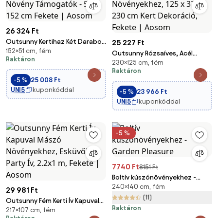
26 324 Ft
Outsunny Kertihaz Két Darabos
25 227 Ft
152×51 cm, fém
Fém Mászó Növény Támogatók
Outsunny Rózsaíves, Acél
Raktáron
- 51 x 152 cm Fekete | Aosom
230×125 cm, fém
Kertíves Mászó Növényekhez,
Raktáron
125 x 37 x 230 cm Kert
-5 %
25 008 Ft
Dekoráció, Fekete | Aosom
UNI5
kuponkóddal
-5 %
23 966 Ft
UNI5
kuponkóddal
-5 %
7740 Ft
8151 Ft
Boltív kúszónövényekhez -
240×140 cm, fém
Garden Pleasure
29 981 Ft
(11)
Outsunny Fém Kerti Ív Kapuval
Raktáron
217×107 cm, fém
Mászó Növényekhez, Esküvői és