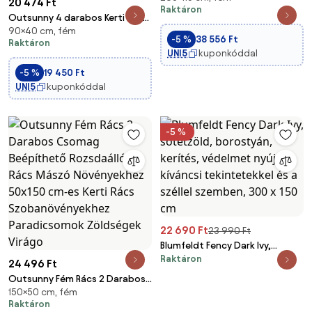
20 474 Ft
Raktáron
Padlóíves Arbor Rózsákhoz 115 x
Outsunny 4 darabos Kerti Rács
59 x 203 cm Fekete | Aosom
90×40 cm, fém
Szett Acél Vázszal
-5 %
38 556 Ft
Raktáron
Gyümölcsök, Zöldségek,
UNI5
kuponkóddal
Virágok Támogatására Kültéri
-5 %
19 450 Ft
Dekorációhoz Teraszon, 40x90
UNI5
kuponkóddal
cm Zöld | Aosom
-5 %
22 690 Ft
23 990 Ft
Blumfeldt Fency Dark Ivy,
Raktáron
sötétzöld, borostyán, kerítés,
24 496 Ft
védelmet nyújt a kíváncsi
Outsunny Fém Rács 2 Darabos
tekintetekkel és a széllel
150×50 cm, fém
Csomag Beépíthető
szemben, 300 x 150 cm
Raktáron
Rozsdaálló Rács Mászó