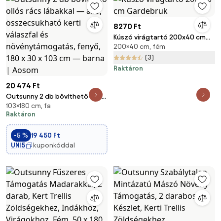
8270 Ft
Kúszó virágtartó 200x40 cm
200×40 cm, fém
Gardebruk
(3)
Raktáron
20 474 Ft
Outsunny 2 db bővíthető ollós
103×180 cm, fa
rács lábakkal — álló,
Raktáron
összecsukható kerti válaszfal
és növénytámogatás, fenyő,
-5 %
19 450 Ft
180 x 30 x 103 cm — barna |
UNI5
kuponkóddal
Aosom