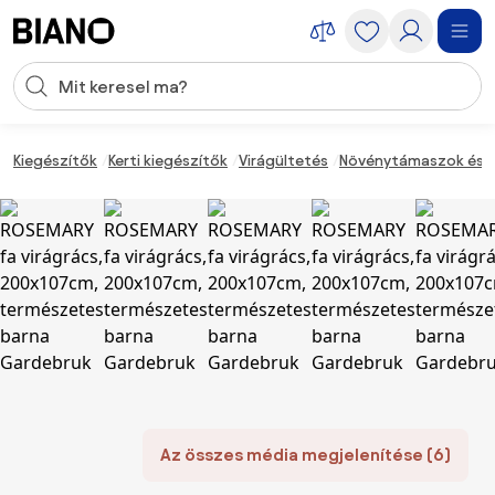
Navigáció kihagyása, ugrás a tartalomra
Keresési bevitel
Tartalom átugrása, ugrás a láblécbe
Kiegészítők
Kerti kiegészítők
Virágültetés
Növénytámaszok és r
Az összes média megjelenítése (6)