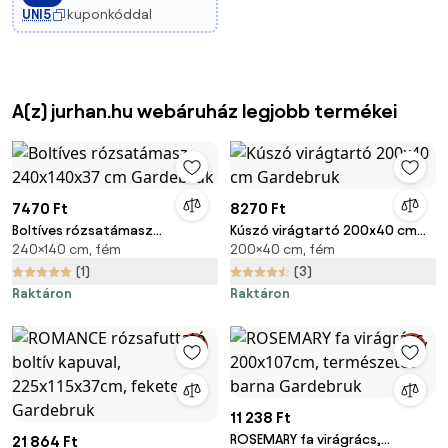
UNI5
kuponkóddal
Zöldségekhez, Virágokhoz, M
A(z) jurhan.hu webáruház legjobb termékei
7470 Ft
8270 Ft
Boltíves rózsatámasz
Kúszó virágtartó 200x40 cm
240×140 cm, fém
200×40 cm, fém
240x140x37 cm Gardebruk
Gardebruk
(1)
(3)
Raktáron
Raktáron
11 238 Ft
ROSEMARY fa virágrács,
21 864 Ft