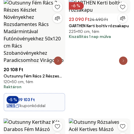
-6 %
23 090 Ft
24 490 Ft
GARTHEN Kerti boltív rózsakapu
225×110 cm, fém
Kiszállítás 1 nap múlva
20 108 Ft
Outsunny Fém Rács 2 Részes
120×50 cm, fém
Készlet Növényekhez
Raktáron
Rozsdamentes Rács
Madármintával
-5 %
19 103 Ft
Futónövényekhez 50x120 cm
UNI5
kuponkóddal
Rács Szobanövényekhez
Paradicsomhoz Virágokho