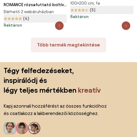
100×200 cm, fa
200x107cm, természetes
ROMANCE rózsafuttató boltív
barna Gardebruk
(5)
kapuval, 225x115x37cm, fekete
Elérhető 2 webáruházban
Raktáron
Gardebruk
(4)
Raktáron
Több termék megtekintése
Lábléc kihagyása, ugrás az oldal elejére
Tégy felfedezéseket,
inspirálódj és
légy teljes mértékben
kreatív
Kapj azonnali hozzáférést az összes funkcióhoz
és csatlakozz a lakberendezői közösséghez.