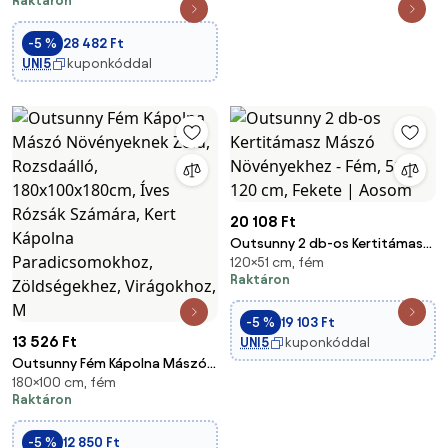
Raktáron
Party Ív, 2.2x1 m, Fekete | Aosom
-5 %
28 482 Ft
UNI5
kuponkóddal
20 108 Ft
Outsunny 2 db-os Kertitámasz
120×51 cm, fém
Mászó Növényekhez - Fém, 51 x
Raktáron
120 cm, Fekete | Aosom
-5 %
19 103 Ft
13 526 Ft
UNI5
kuponkóddal
Outsunny Fém Kápolna Mászó
180×100 cm, fém
Növényeknek Zöld, Rozsdaálló,
Raktáron
180x100x180cm, Íves Rózsák
Számára, Kert Kápolna
-5 %
12 850 Ft
Paradicsomokhoz,