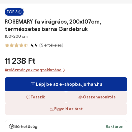
TOP 3
ROSEMARY fa virágrács, 200x107cm,
természetes barna Gardebruk
Méretek
100×200 cm
4,4
(5 értékelés)
11 238 Ft
Árelőzmények megtekintése
Lépj be az e-shopba: jurhan.hu
Tetszik
Összehasonlítás
Figyeld az árat
Elérhetőség
Raktáron