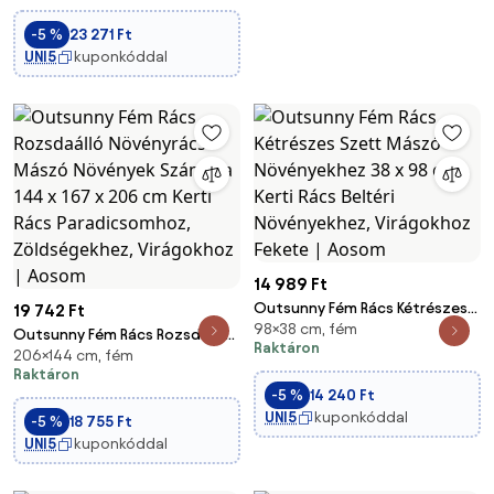
Növényekhez 50x150 cm-es
-5 %
23 271 Ft
Kerti Rács Szobanövényekhez
UNI5
kuponkóddal
Paradicsomok Zöldségek
Virágo
14 989 Ft
Outsunny Fém Rács Kétrészes
19 742 Ft
98×38 cm, fém
Szett Mászó Növényekhez 38 x
Outsunny Fém Rács Rozsdaálló
Raktáron
98 cm Kerti Rács Beltéri
206×144 cm, fém
Növényrács Mászó Növények
Raktáron
Növényekhez, Virágokhoz
Számára 144 x 167 x 206 cm
-5 %
14 240 Ft
Fekete | Aosom
Kerti Rács Paradicsomhoz,
UNI5
kuponkóddal
-5 %
18 755 Ft
Zöldségekhez, Virágokhoz |
UNI5
kuponkóddal
Aosom