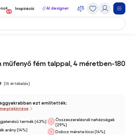
onok
AI designer
Inspiráció
49
 műfenyő fém talppal, 4 méretben-180
9
(16 értékelés)
leggyakrabban ezt említették:
 megtekintése
Összeszerelésnél nehézségek
gjelenésű termék (43%)
(29%)
ték arány (14%)
Doboz mérete kicsi (14%)