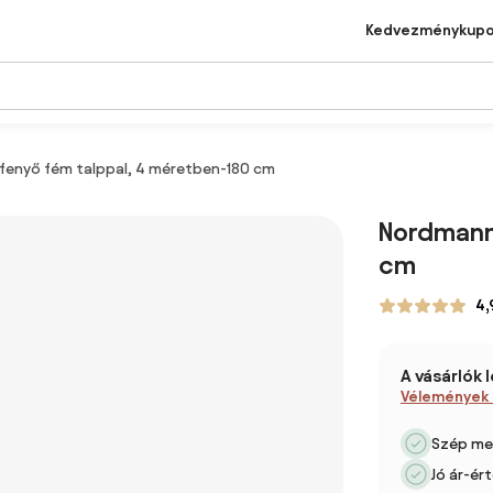
Kedvezménykup
enyő fém talppal, 4 méretben-180 cm
Nordmann
cm
4,
A vásárlók 
Vélemények
Szép me
Jó ár-ér