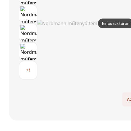
Nincs raktáron
+1
A