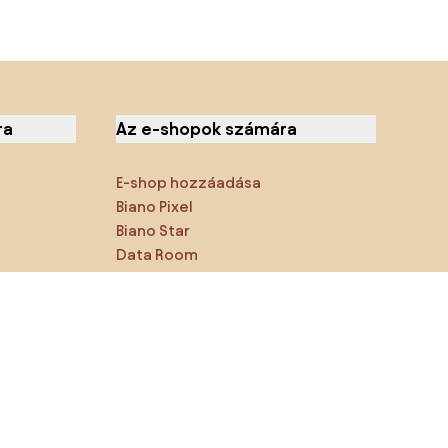
ra
Az e-shopok számára
E-shop hozzáadása
Biano Pixel
Biano Star
Data Room
Megtalálsz minket a közösségi
hálózatokon is