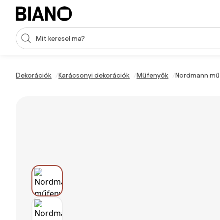
Navigáció kihagyása, ugrás a tartalomra
Keresési bevitel
Tartalom átugrása, ugrás a láblécbe
Dekorációk
Karácsonyi dekorációk
Műfenyők
Nordmann műf