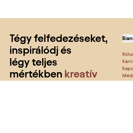
Lábléc kihagyása, ugrás az oldal elejére
Tégy felfedezéseket,
Bian
inspirálódj és
Rólu
légy teljes
Karri
Kapc
mértékben
kreatív
Médi
Jell
Kapj azonnali hozzáférést az összes
funkcióhoz
és csatlakozz a lakberendezői közösséghez.
Ezt 
Te