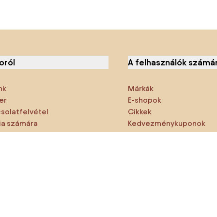
oról
A felhasználók számá
nk
Márkák
er
E-shopok
solatfelvétel
Cikkek
a számára
Kedvezménykuponok
emzők
Densy Studio
ne hagyd ki:
rmékek
Inspiráció
AI designer