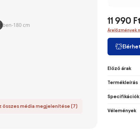
11 990 F
Árelőzmények 
Elérhe
Előző árak
Termékleírás
Specifikációk
z összes média megjelenítése (7)
Vélemények