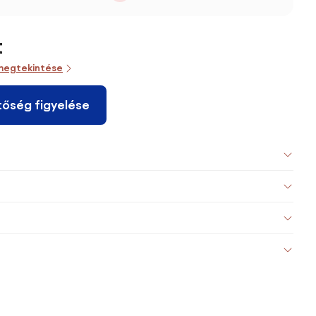
t
megtekintése
tőség figyelése