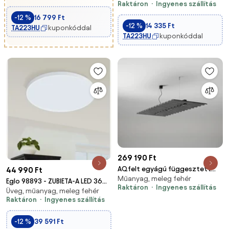
Raktáron
Ingyenes szállítás
rózsaszín
LED/34W/230V
-12 %
16 799 Ft
-12 %
14 335 Ft
TA223HU
kuponkóddal
TA223HU
kuponkóddal
269 190 Ft
AQfelt egyágú függesztett
44 990 Ft
Műanyag, meleg fehér
lámpa
Eglo 98893 - ZUBIETA-A LED 36W
Raktáron
Ingyenes szállítás
Üveg, műanyag, meleg fehér
230V dimmelhető mennyezeti
Raktáron
Ingyenes szállítás
lámpa + DO
-12 %
39 591 Ft