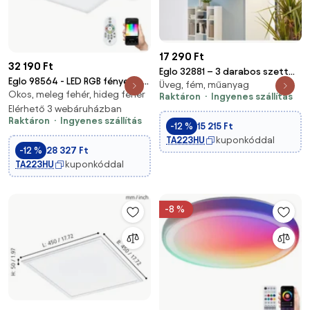
17 290 Ft
32 190 Ft
Eglo 32881 – 3 darabos szett
Eglo 98564 - LED RGB fényerő-
Üveg, fém, műanyag
RGB dimmelhető beépíthető
Okos, meleg fehér, hideg fehér
szabályozós mennyezeti lámpa
Raktáron
Ingyenes szállítás
mennyezeti lámpa FUEVA-C
TURCONA-C LED/30W/230V +
Elérhető 3 webáruházban
LED/3W/230V
Raktáron
Ingyenes szállítás
RC
-12 %
15 215 Ft
TA223HU
kuponkóddal
-12 %
28 327 Ft
TA223HU
kuponkóddal
-8 %