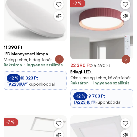
-9 %
11 390 Ft
LED Mennyezeti lámpa
Meleg fehér, hideg fehér
LED/24W/230V
22 390 Ft
Raktáron
Ingyenes szállítás
24 490 Ft
3000K/4000K/6000K
Brilagi-LED
Okos, meleg fehér, középfehér
Fényerőszabályozható
-12 %
10 023 Ft
Raktáron
Ingyenes szállítás
mennyezeti lámpa LUCIA
TA223HU
kuponkóddal
LED/48W/230V Ø 41 cm piros +
-12 %
19 703 Ft
távirányító
TA223HU
kuponkóddal
-7 %