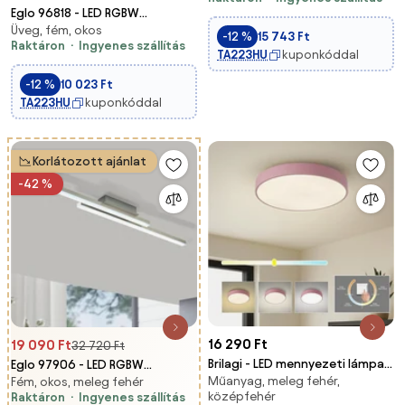
LED / 33W / 230V + távirányító
Eglo 96818 - LED RGBW
Üveg, fém, okos
Dimmelhető mennyezeti lámpa
-12 %
15 743 Ft
Raktáron
Ingyenes szállítás
COMPETA-C LED/17W/230V
TA223HU
kuponkóddal
-12 %
10 023 Ft
TA223HU
kuponkóddal
Korlátozott ajánlat
-42 %
16 290 Ft
19 090 Ft
32 720 Ft
Brilagi - LED mennyezeti lámpa
Eglo 97906 - LED RGBW
Műanyag, meleg fehér,
POOL LED/48W/230V
Fém, okos, meleg fehér
dimmelhető felületre
középfehér
Raktáron
Ingyenes szállítás
3000/4000/6000K 40 cm
szerelhető csillár FRAIOLI-C