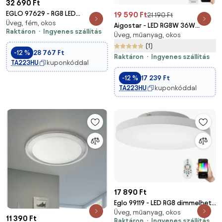
32 690 Ft
EGLO 97629 - RGB LED
19 590 Ft
21 190 Ft
Üveg, fém, okos
fényerőszabályozható
Aigostar - LED RGBW 36W
Raktáron
Ingyenes szállítás
lámpatest SALOBRENA-C
Üveg, műanyag, okos
mennyezeti lámpa,
LED/24W/230V
dimmelhető, DO-val
(1)
-12 %
28 767 Ft
Raktáron
Ingyenes szállítás
TA223HU
kuponkóddal
-12 %
17 239 Ft
TA223HU
kuponkóddal
17 890 Ft
Eglo 99119 - LED RGB dimmelhető
Üveg, műanyag, okos
mennyezeti lámpa ROMAO-C
11 390 Ft
Raktáron
Ingyenes szállítás