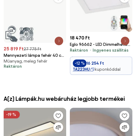
18 470 Ft
Eglo 96662 - LED Dimmelhető
25 819 Ft
27 775 Ft
Raktáron
Ingyenes szállítás
mennyezeti lámpa SALOBRENA-
Mennyezeti lámpa fehér 40 cm
C LED/16W/230V + távirányító
Műanyag, meleg fehér
beépített LED-del, 4
-12 %
16 254 Ft
Raktáron
fokozatban szabályozható -
TA223HU
kuponkóddal
Liv
A(z) Lámpák.hu webáruház legjobb termékei
-19 %