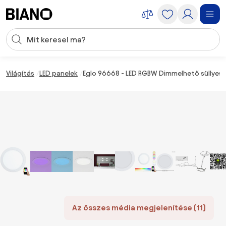
Navigáció kihagyása, ugrás a tartalomra
Keresési bevitel
Tartalom átugrása, ugrás a láblécbe
Világítás
LED panelek
Eglo 96668 - LED RGBW Dimmelhető süllyes
Az összes média megjelenítése (11)