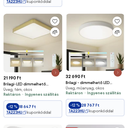
TA223HU
kuponkóddal
32 690 Ft
21 190 Ft
Brilagi - dimmelhető LED
Brilagi-LED dimmelhető
Üveg, műanyag, okos
lámpatest POOL
Üveg, fém, okos
mennyezeti lámpatest POOL
Raktáron
Ingyenes szállítás
LED/60W/230V 3000-6000K
Raktáron
Ingyenes szállítás
LED/48W/230V 3000-6000K
átm. 60 cm fehér + távirányító
50x50 cm arany + távirányító
-12 %
28 767 Ft
-12 %
18 647 Ft
TA223HU
kuponkóddal
TA223HU
kuponkóddal