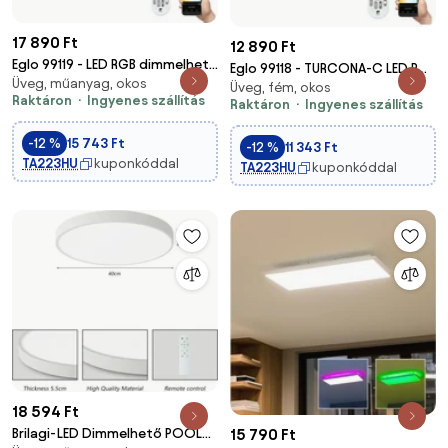
17 890 Ft
12 890 Ft
Eglo 99119 - LED RGB dimmelhető
Eglo 99118 - TURCONA-C LED RGB
Üveg, műanyag, okos
mennyezeti lámpa ROMAO-C
Üveg, fém, okos
dimmelhető mennyezeti lámpa
Raktáron
Ingyenes szállítás
LED / 33W / 230V + távirányító
Raktáron
Ingyenes szállítás
15W/230V + DO
-12 %
15 743 Ft
-12 %
11 343 Ft
TA223HU
kuponkóddal
TA223HU
kuponkóddal
18 594 Ft
15 790 Ft
Brilagi-LED Dimmelhető POOL