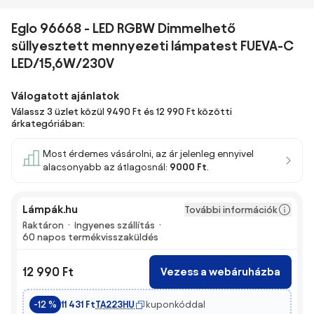
Eglo 96668 - LED RGBW Dimmelhető
süllyesztett mennyezeti lámpatest FUEVA-C
LED/15,6W/230V
Válogatott ajánlatok
Válassz 3 üzlet közül 9490 Ft és 12 990 Ft közötti
árkategóriában:
Most érdemes vásárolni, az ár jelenleg ennyivel
alacsonyabb az átlagosnál:
9000 Ft
.
Lámpák.hu
További információk
Raktáron
Ingyenes szállítás
60 napos termékvisszaküldés
12 990 Ft
Vezess a webáruházba
TA223HU
kuponkóddal
-12 %
11 431 Ft