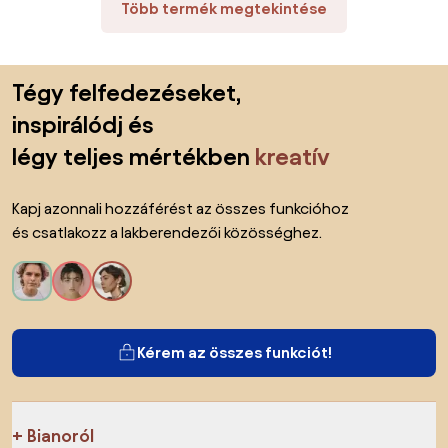
Több termék megtekintése
Lábléc kihagyása, ugrás az oldal elejére
Tégy felfedezéseket,
inspirálódj és
légy teljes mértékben
kreatív
Kapj azonnali hozzáférést az összes funkcióhoz
és csatlakozz a lakberendezői közösséghez.
Kérem az összes funkciót!
Bianoról