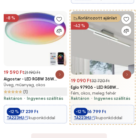
-8 %
Korlátozott ajánlat
-42 %
19 590 Ft
21 190 Ft
Aigostar - LED RGBW 36W
19 090 Ft
32 720 Ft
Üveg, műanyag, okos
mennyezeti lámpa,
Eglo 97906 - LED RGBW
dimmelhető, DO-val
(1)
Fém, okos, meleg fehér
dimmelhető felületre
Raktáron
Ingyenes szállítás
Raktáron
Ingyenes szállítás
szerelhető csillár FRAIOLI-C
LED/34W/230V
-12 %
17 239 Ft
-12 %
16 799 Ft
TA223HU
kuponkóddal
TA223HU
kuponkóddal