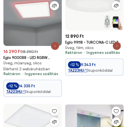
12 890 Ft
Eglo 99118 - TURCONA-C LED RGB
Üveg, fém, okos
dimmelhető mennyezeti lámpa
16 290 Ft
18 390 Ft
Raktáron
Ingyenes szállítás
15W/230V + DO
Eglo 900088 - LED RGBW
Üveg, műanyag, okos
Dimmelhető mennyezeti lámpa
-12 %
11 343 Ft
ROVITO-Z LED/14,6W/230V
Elérhető 2 webáruházban
TA223HU
kuponkóddal
Raktáron
Ingyenes szállítás
fehér
-12 %
14 335 Ft
TA223HU
kuponkóddal