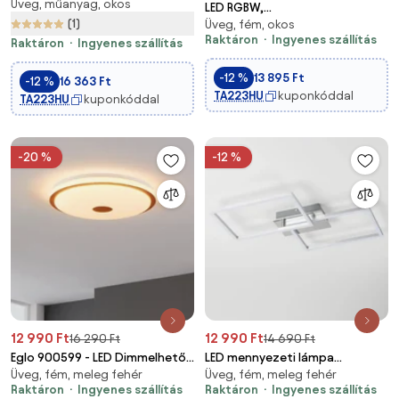
Üveg, műanyag, okos
SMART medencelámpa
LED RGBW,
LED/48W/230V 40 cm Wi‑Fi
(1)
Üveg, fém, okos
fényerőszabályozható
Raktáron
Ingyenes szállítás
Tuya+ távirányító fehér
felületre szerelhető LED
Raktáron
Ingyenes szállítás
panel/22W/230V 2700-6500K
-12 %
13 895 Ft
29,5x59,5 cm + távirányító
-12 %
16 363 Ft
TA223HU
kuponkóddal
TA223HU
kuponkóddal
-20 %
-12 %
12 990 Ft
12 990 Ft
16 290 Ft
14 690 Ft
Eglo 900599 - LED Dimmelhető
LED mennyezeti lámpa
Üveg, fém, meleg fehér
Üveg, fém, meleg fehér
mennyezeti lámpa LANCIANO
LED/17W/230V matt króm
Raktáron
Ingyenes szállítás
Raktáron
Ingyenes szállítás
LED/35W/230V + távirányító