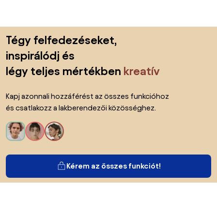
Lábléc kihagyása, ugrás az oldal elejére
Tégy felfedezéseket,
inspirálódj és
légy teljes mértékben
kreatív
Kapj azonnali hozzáférést az összes funkcióhoz
és csatlakozz a lakberendezői közösséghez.
Kérem az összes funkciót!
Bianoról