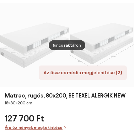
Matracvédő:
Matracvédő:
Matracvédővel
Matr
Matracvédővel
Matracvédő
Matr
nélkül
nélkül
Nincs raktáron
Az összes média megjelenítése (2)
Matrac, rugós, 80x200, BE TEXEL ALERGIK NEW
Méretek
18×80×200 cm
127 700 Ft
Árelőzmények megtekintése