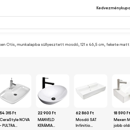
Kedvezménykup
en Otis, munkalapba süllyesztett mosdó, 121 x 46,5 cm, fekete matt 
54 315 Ft
22 900 Ft
62 860 Ft
18 590 F
CeraStyle NOVA
MANVELD
Mosdó SAT
Mexen M
- PULTRA
KERÁMIA
Infinitio
jobb olda