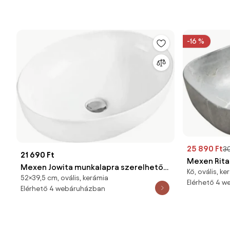
-16 %
25 890 Ft
30
21 690 Ft
Mexen Rita
Mexen Jowita munkalapra szerelhető
Kő, ovális, ke
32 cm, szü
52×39,5 cm, ovális, kerámia
mosdó 52 x 39 cm, fehér - 21355200
Elérhető 4 
Elérhető 4 webáruházban