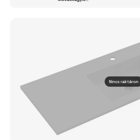
mosdó DUPLA
konglomerátum
márvány 60 x
121 x 46 cm
mosdótál -
40 cm
23016001
Nincs raktáron