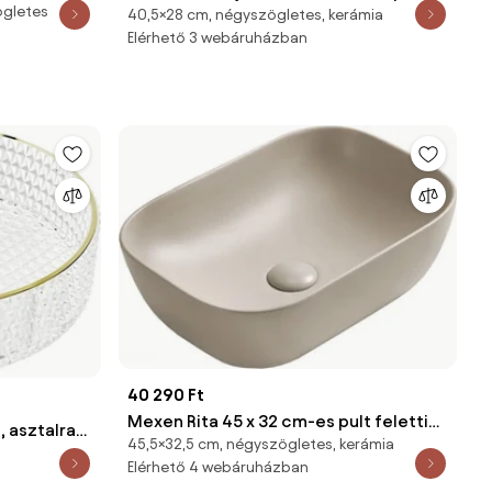
ögletes
25056100
40,5×28 cm, négyszögletes, kerámia
helyezhető mosdó 40 x 28 cm, fehér -
Elérhető 3 webáruházban
22174000R
40 290 Ft
Mexen Rita 45 x 32 cm-es pult feletti
 asztalra
45,5×32,5 cm, négyszögletes, kerámia
mosdó, bézs matt - 21084566
x 39 cm,
Elérhető 4 webáruházban