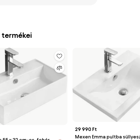
 termékei
29 990 Ft
Mexen Emma pultba süllyes
 55 x 32 cm-es, fehér