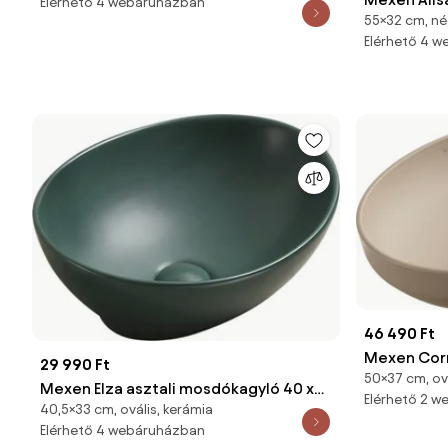
Elérhető 4 webáruházban
55×32 cm, né
munkalapra
Elérhető 4 
21745500
46 490 Ft
Mexen Corn
29 990 Ft
50×37 cm, ová
munkalap t
Mexen Elza asztali mosdókagyló 40 x
Elérhető 2 
cappuccino
40,5×33 cm, ovális, kerámia
33 cm, sötétzöld matt - 21014047
Elérhető 4 webáruházban