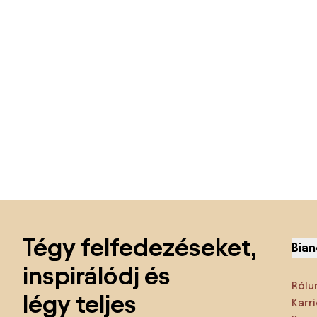
Lábléc kihagyása, ugrás az oldal elejére
Tégy felfedezéseket,
Bian
inspirálódj és
Rólu
légy teljes
Karri