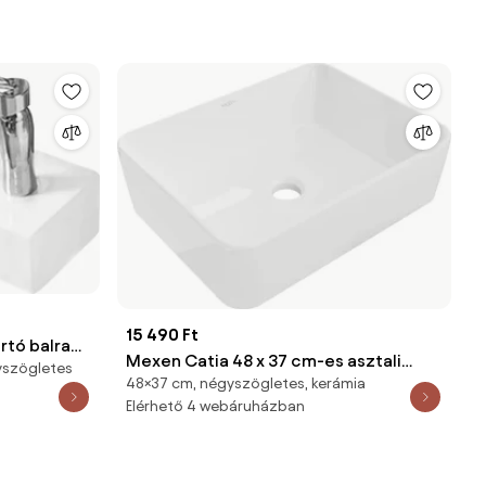
15 490 Ft
tó balra
Mexen Catia 48 x 37 cm-es asztali
yszögletes
0L
48×37 cm, négyszögletes, kerámia
mosdókagyló, fehér - 21314800
Elérhető 4 webáruházban