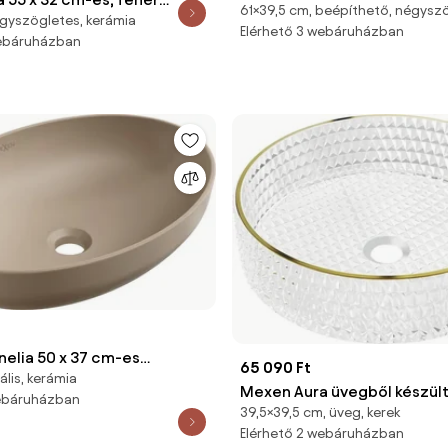
61×39,5 cm, beépíthető, négysz
mosdó 61 x 39 cm, fehér - 
gyszögletes, kerámia
 szerelhető mosdókagyló -
Elérhető 3 webáruházban
webáruházban
elia 50 x 37 cm-es
65 090 Ft
lis, kerámia
etejére szerelhető mosdó,
Mexen Aura üvegből készült,
webáruházban
 matt - 21885064
39,5×39,5 cm, üveg, kerek
helyezett mosdókagyló, 39 
Elérhető 2 webáruházban
átlátszó/arany - 24013905