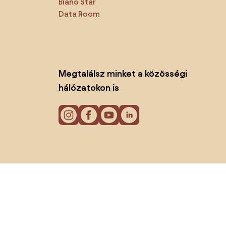
Biano Star
Data Room
Megtalálsz minket a közösségi
hálózatokon is
Sütik
Adatvédelmi politika
Használati feltételek