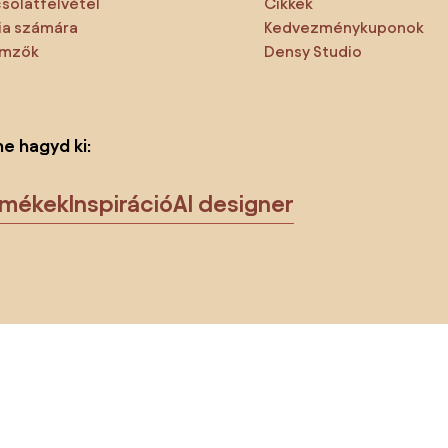
solatfelvétel
Cikkek
a számára
Kedvezménykuponok
emzők
Densy Studio
ne hagyd ki:
rmékek
Inspiráció
AI designer