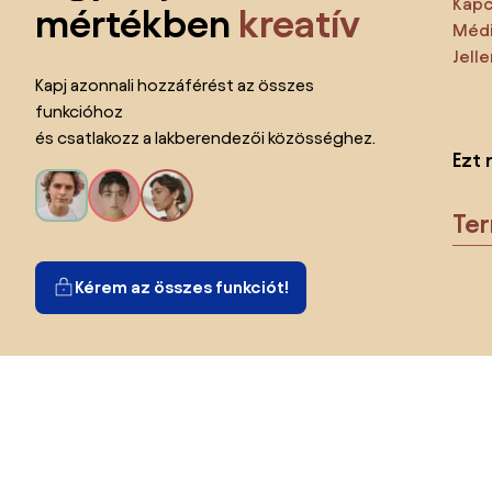
Kapc
mértékben
kreatív
Médi
Jell
Kapj azonnali hozzáférést az összes
funkcióhoz
és csatlakozz a lakberendezői közösséghez.
Ezt 
Te
Kérem az összes funkciót!
Ország megváltoztatása