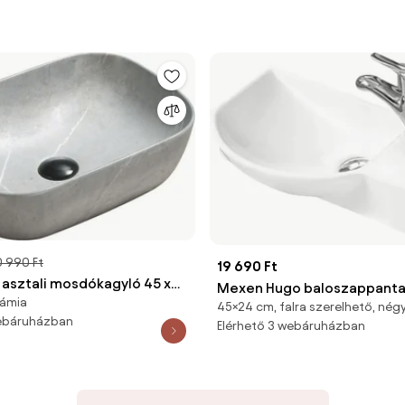
 990 Ft
19 690 Ft
 asztali mosdókagyló 45 x
Mexen Hugo baloszappantar
rámia
rke kő - 21084596
45×24 cm, falra szerelhető, nég
45 x 24 cm, fehér - 2125450
webáruházban
Elérhető 3 webáruházban