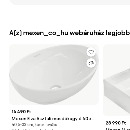
A(z) mexen_co_hu webáruház legjobb
14 490 Ft
Mexen Elza Asztali mosdókagyló 40 x
28 990 Ft
40,5×33 cm, kerek, ovális
33 cm, fehér - 21014000
Mexen Alisa