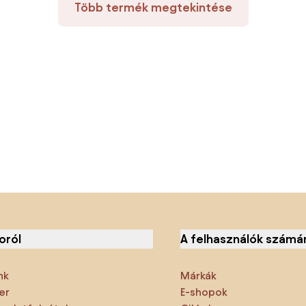
Több termék megtekintése
oról
A felhasználók számá
nk
Márkák
er
E-shopok