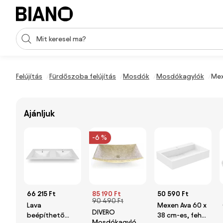
Navigáció kihagyása, ugrás a tartalomra
Keresési bevitel
Tartalom átugrása, ugrás a láblécbe
Felújítás
Fürdőszoba felújítás
Mosdók
Mosdókagylók
Mex
Ajánljuk
-6 %
66 215 Ft
85 190 Ft
50 590 Ft
90 490 Ft
Lava
Mexen Ava 60 x
DIVERO
beépíthető
38 cm-es, fehér
Mosdókagyló