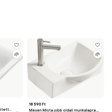
18 590 Ft
ztett
Mexen Mista jobb oldali munkalapra