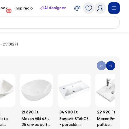
onok
AI designer
Inspiráció
43
- 25181271
t
21 690 Ft
34 900 Ft
29 990 Ft
ista
Mexen Viki 48 x
Sanovit STANCE
Mexen Emma
li
35 cm-es pultra
- porcelán
pultba