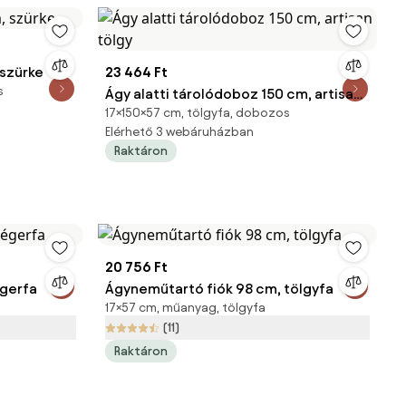
 szürke
23 464 Ft
s
Ágy alatti tárolódoboz 150 cm, artisan
17×150×57 cm, tölgyfa, dobozos
tölgy
Elérhető 3 webáruházban
Raktáron
20 756 Ft
égerfa
Ágyneműtartó fiók 98 cm, tölgyfa
17×57 cm, műanyag, tölgyfa
(11)
Raktáron