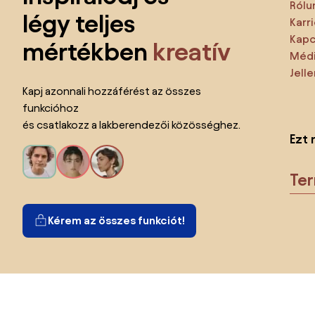
Rólu
légy teljes
Karri
Kapc
mértékben
kreatív
Médi
Jell
Kapj azonnali hozzáférést az összes
funkcióhoz
és csatlakozz a lakberendezői közösséghez.
Ezt 
Te
Kérem az összes funkciót!