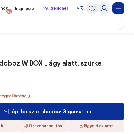
onok
AI designer
Inspiráció
45
ódoboz W BOX L ágy alatt, szürke
megtekintése
Lépj be az e-shopba: Gigamat.hu
ik
Összehasonlítás
Figyeld az árat