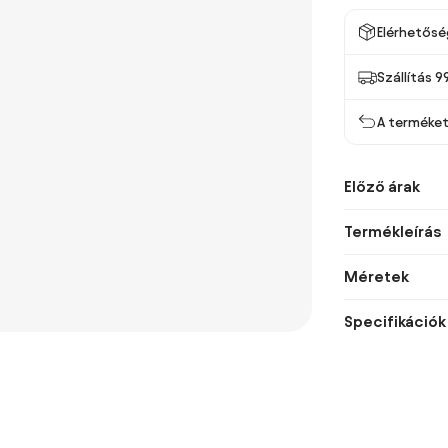
Elérhetősé
Szállítás 9
A terméket 
Előző árak
Termékleírás
Méretek
Specifikációk