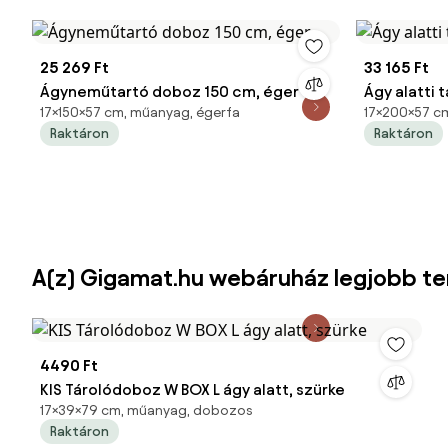
25 269 Ft
33 165 Ft
Ágyneműtartó doboz 150 cm, éger
Ágy alatti 
17×150×57 cm, műanyag, égerfa
17×200×57 cm
Raktáron
Raktáron
A(z) Gigamat.hu webáruház legjobb t
4490 Ft
KIS Tárolódoboz W BOX L ágy alatt, szürke
17×39×79 cm, műanyag, dobozos
Raktáron