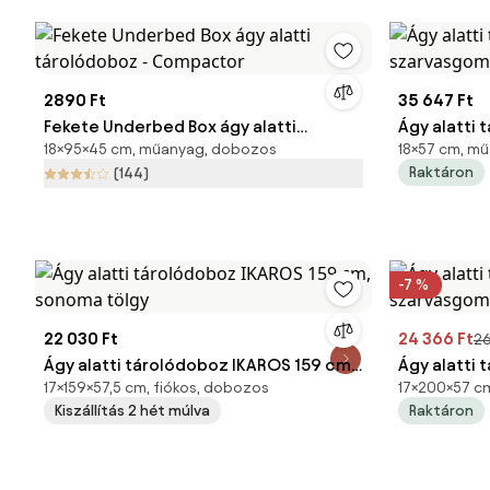
2890 Ft
35 647 Ft
Fekete Underbed Box ágy alatti
Ágy alatti 
18×95×45 cm, műanyag, dobozos
18×57 cm, mű
tárolódoboz - Compactor
szarvasgo
Raktáron
(144)
-7 %
22 030 Ft
24 366 Ft
26
Ágy alatti tárolódoboz IKAROS 159 cm,
Ágy alatti
17×159×57,5 cm, fiókos, dobozos
17×200×57 cm
sonoma tölgy
szarvasgo
Kiszállítás 2 hét múlva
Raktáron