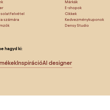
nk
Márkák
er
E-shopok
solatfelvétel
Cikkek
a számára
Kedvezménykuponok
emzők
Densy Studio
ne hagyd ki:
rmékek
Inspiráció
AI designer