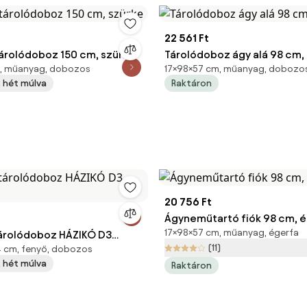
22 561 Ft
tárolódoboz 150 cm, szürke
Tárolódoboz ágy alá 98 cm,
m, műanyag, dobozos
17×98×57 cm, műanyag, dobozo
 2 hét múlva
Raktáron
20 756 Ft
Ágyneműtartó fiók 98 cm, 
17×98×57 cm, műanyag, égerfa
árolódoboz HÁZIKÓ D3
(11)
84 cm, fenyő, dobozos
 2 hét múlva
Raktáron