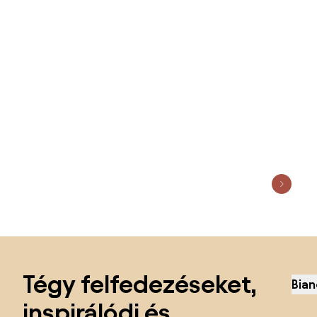
Lábléc kihagyása, ugrás az oldal elejére
Tégy felfedezéseket,
Bian
inspirálódj és