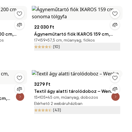
22 030 Ft
00 cm,
Ágyneműtartó fiók IKAROS 159 cm,
os
17×159×57,5 cm, műanyag, fiókos
sonoma tölgyfa
(10)
3279 Ft
Textil ágy alatti tárolódoboz – Wenko
15×105×45 cm, műanyag, dobozos
 cm,
Elérhető 2 webáruházban
(43)