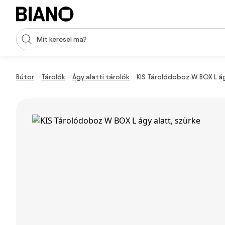
Navigáció kihagyása, ugrás a tartalomra
Keresési bevitel
Tartalom átugrása, ugrás a láblécbe
Bútor
Tárolók
Ágy alatti tárolók
KIS Tárolódoboz W BOX L ág