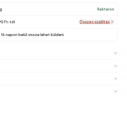
g
Raktáron
90 Ft-tól
Összes szállítás
14 napon belül vissza lehet küldeni