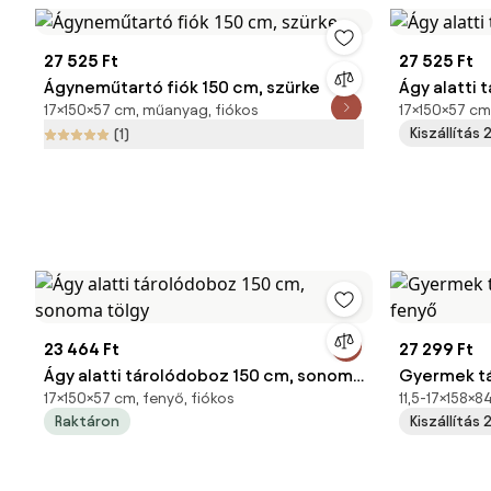
27 525 Ft
27 525 Ft
Ágyneműtartó fiók 150 cm, szürke
Ágy alatti 
17×150×57 cm, műanyag, fiókos
17×150×57 c
Kiszállítás
(1)
23 464 Ft
27 299 Ft
Ágy alatti tárolódoboz 150 cm, sonoma
Gyermek t
17×150×57 cm, fenyő, fiókos
11,5-17×158×
tölgy
fenyő
Raktáron
Kiszállítás