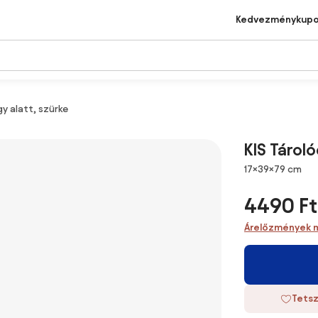
Kedvezménykup
y alatt, szürke
KIS Tárol
Méretek
17×39×79 cm
4490 Ft
Árelőzmények 
Tetsz