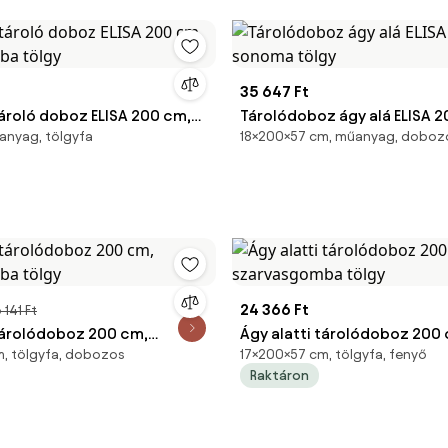
35 647 Ft
tároló doboz ELISA 200 cm,
Tárolódoboz ágy alá ELISA 2
anyag, tölgyfa
18×200×57 cm, műanyag, doboz
mba tölgy
sonoma tölgy
24 366 Ft
 141 Ft
 tárolódoboz 200 cm,
Ágy alatti tárolódoboz 200
, tölgyfa, dobozos
17×200×57 cm, tölgyfa, fenyő
mba tölgy
szarvasgomba tölgy
Raktáron