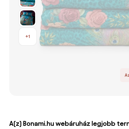
+1
A
A(z) Bonami.hu webáruház legjobb ter