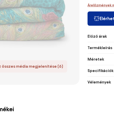
Árelőzmények 
Elérhe
Előző árak
Termékleírás
Méretek
z összes média megjelenítése (6)
Specifikációk
Vélemények
mékei