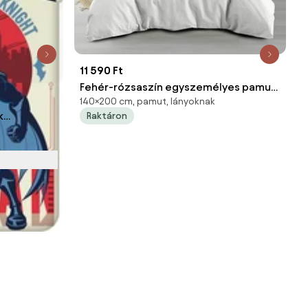
11 590 Ft
Fehér-rózsaszín egyszemélyes pamut
140×200 cm, pamut, lányoknak
gyerek ágyneműhuzat 140x200 cm
k
Raktáron
Lilibelle – douceur d'intérieur
 Batman
brics