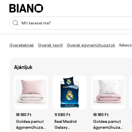
Navigáció kihagyása, ugrás a tartalomra
Keresési bevitel
Tartalom átugrása, ugrás a láblécbe
Gyerekeknek
Gyerek textil
Gyerek ágyneműhuzatok
Kékes
Ajánljuk
18 180 Ft
11 080 Ft
18 180 Ft
Goldea pamut
Real Madrid
Goldea pamut
ágyneműhuzat
Galaxy
ágyneműhuzat