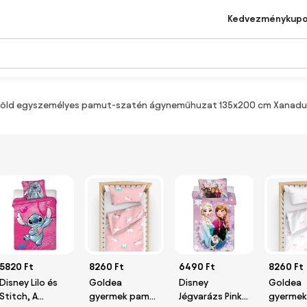
Kedvezménykup
zöld egyszemélyes pamut-szatén ágyneműhuzat 135x200 cm Xanadu
5820 Ft
8260 Ft
6490 Ft
8260 Ft
Disney Lilo és
Goldea
Disney
Goldea
Stitch, A
gyermek pamut
Jégvarázs Pink-
gyermek