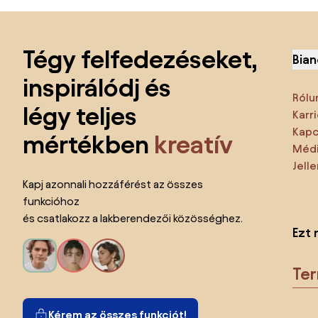
Lábléc kihagyása, ugrás az oldal elejére
Tégy felfedezéseket,
Bian
inspirálódj és
Rólu
légy teljes
Karri
Kapc
mértékben
kreatív
Médi
Jell
Kapj azonnali hozzáférést az összes
funkcióhoz
és csatlakozz a lakberendezői közösséghez.
Ezt 
Te
Kérem az összes funkciót!