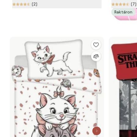
(2)
(7)
Highland Cow – Catherine Lansfield
Raktáron