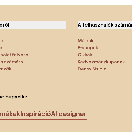
oról
A felhasználók számá
nk
Márkák
er
E-shopok
solatfelvétel
Cikkek
a számára
Kedvezménykuponok
emzők
Densy Studio
ne hagyd ki:
rmékek
Inspiráció
AI designer