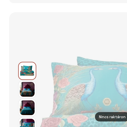
- szívecskék,
ágyneműhuzat
duo - rózsaszín
púderrózsaszín
140×200cm,
masnik,
csíkos hátoldal
70×90 cm
púderrózsaszín
140 x 200 és 70
hátoldal 140 x
x 90 cm
200 és 70 x 90
cm
Nincs raktáron