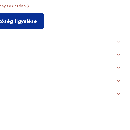
megtekintése
tőség figyelése