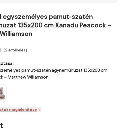
űhuzat
gyerek, ovis
gyerek, ovis
duo - jázmin
 -
ágyneműhuzat
ágyneműhuzat
virágmintás -
n
100×135cm,
100×135 cm,
púderrózsaszín
d egyszemélyes pamut-szatén
00 x 135
40×60 cm
40×60 cm
hátoldal 140 x
uzat 135x200 cm Xanadu Peacock –
60 cm
200 és 70 x 90
cm
Williamson
0
(2 értékelés)
sztása:
yszemélyes pamut-szatén ágyneműhuzat 135x200 cm
k – Matthew Williamson
zatok megjelenítése
t