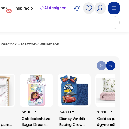
onok
AI designer
Inspiráció
45
 Peacock – Matthew Williamson
5630 Ft
5930 Ft
18 180 Ft
Gabi babaháza
Disney Verdák
Goldea pamut
 pamut
Sugar Dream
Racing Crew
ágyneműhuzat