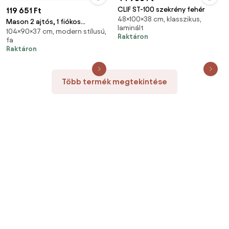
CLIF ST-100 szekrény fehér
119 651 Ft
48×100×38 cm, klasszikus,
Mason 2 ajtós, 1 fiókos
laminált
104×90×37 cm, modern stílusú,
cipősszekrény nox tölgy -
Raktáron
fa
bazaltszürke
Raktáron
Több termék megtekintése