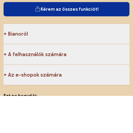
Kérem az összes funkciót!
Bianoról
A felhasználók számára
Az e-shopok számára
Ezt ne hagyd ki:
Termékek
Inspiráció
AI designer
Megtalálsz minket a közösségi hálózatokon is