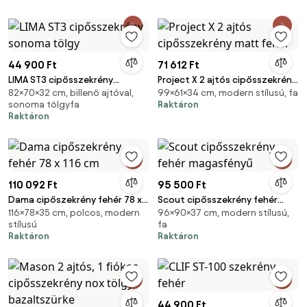
44 900 Ft
71 612 Ft
LIMA ST3 cipősszekrény
Project X 2 ajtós cipősszekrény
82×70×32 cm, billenő ajtóval,
99×61×34 cm, modern stílusú, fa
sonoma tölgy
matt fehér
sonoma tölgyfa
Raktáron
Raktáron
110 092 Ft
95 500 Ft
Dama cipőszekrény fehér 78 x
Scout cipősszekrény fehér
116×78×35 cm, polcos, modern
96×90×37 cm, modern stílusú,
116 cm
magasfényű
stílusú
fa
Raktáron
Raktáron
44 900 Ft