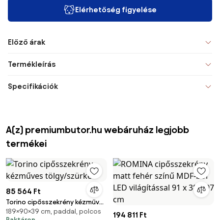
Elérhetőség figyelése
Előző árak
Termékleírás
Specifikációk
A(z) premiumbutor.hu webáruház legjobb
termékei
85 564 Ft
Torino cipősszekrény kézműves
189×90×39 cm, paddal, polcos
tölgy/szürke
194 811 Ft
Raktáron