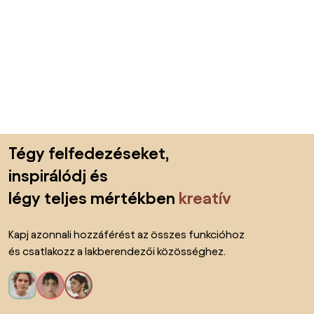
Lábléc kihagyása, ugrás az oldal elejére
Tégy felfedezéseket,
inspirálódj és
légy teljes mértékben
kreatív
Kapj azonnali hozzáférést az összes funkcióhoz
és csatlakozz a lakberendezői közösséghez.