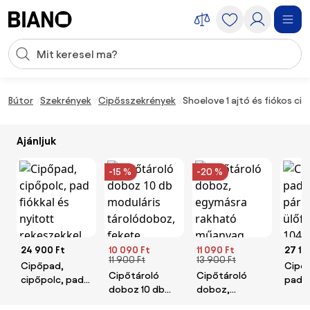
Navigáció kihagyása, ugrás a tartalomra
Keresési bevitel
Tartalom átugrása, ugrás a láblécbe
Bútor
Szekrények
Cipősszekrények
Shoelove 1 ajtó és fiókos ci
Ajánljuk
-15 %
-20 %
24 900 Ft
10 090 Ft
11 090 Ft
27 10
11 900 Ft
13 900 Ft
Cipőpad,
Cipőt
Cipőtároló
Cipőtároló
cipőpolc, pad
pad, 
doboz 10 db
doboz,
fiókkal és
ülőfel
moduláris
egymásra
nyitott
104 x