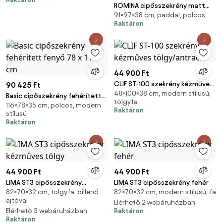
ROMINA cipősszekrény matt
91×97×38 cm, paddal, polcos
fehér színű MDF-ből LED
Raktáron
világítással 91 x 38 x 97 cm
44 900 Ft
CLIF ST-100 szekrény kézműves
90 425 Ft
48×100×38 cm, modern stílusú,
tölgy/antracit
Basic cipőszekrény fehérített
tölgyfa
116×78×35 cm, polcos, modern
fenyő 78 x 116 cm
Raktáron
stílusú
Raktáron
44 900 Ft
44 900 Ft
LIMA ST3 cipősszekrény
LIMA ST3 cipősszekrény fehér
82×70×32 cm, tölgyfa, billenő
82×70×32 cm, modern stílusú, fa
kézműves tölgy
ajtóval
Elérhető 2 webáruházban
Elérhető 3 webáruházban
Raktáron
Raktáron