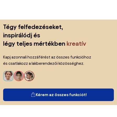
Lábléc kihagyása, ugrás az oldal elejére
Tégy felfedezéseket,
inspirálódj és
légy teljes mértékben
kreatív
Kapj azonnali hozzáférést az összes funkcióhoz
és csatlakozz a lakberendezői közösséghez.
Kérem az összes funkciót!
Bianoról