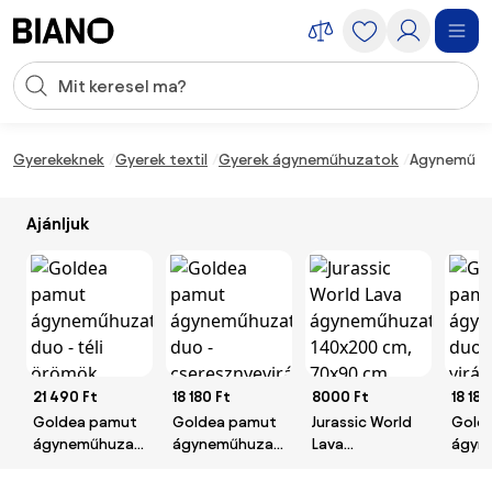
Navigáció kihagyása, ugrás a tartalomra
Keresési bevitel
Tartalom átugrása, ugrás a láblécbe
Gyerekeknek
Gyerek textil
Gyerek ágyneműhuzatok
Agynemű GO
Ajánljuk
21 490 Ft
18 180 Ft
8000 Ft
18 180
Goldea pamut
Goldea pamut
Jurassic World
Gold
ágyneműhuzat
ágyneműhuzat
Lava
ágyn
duo - téli
duo -
ágyneműhuzat
duo -
örömök, zsálya
cseresznyevirágok,
140x200 cm,
virág