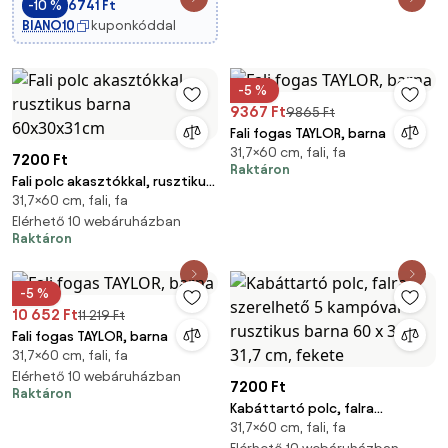
-10 %
6741 Ft
BIANO10
kuponkóddal
-5 %
9367 Ft
9865 Ft
Fali fogas TAYLOR, barna
31,7×60 cm, fali, fa
7200 Ft
Raktáron
Fali polc akasztókkal, rusztikus
31,7×60 cm, fali, fa
barna 60x30x31cm
Elérhető 10 webáruházban
Raktáron
-5 %
10 652 Ft
11 219 Ft
Fali fogas TAYLOR, barna
31,7×60 cm, fali, fa
Elérhető 10 webáruházban
7200 Ft
Raktáron
Kabáttartó polc, falra
31,7×60 cm, fali, fa
szerelhető 5 kampóval