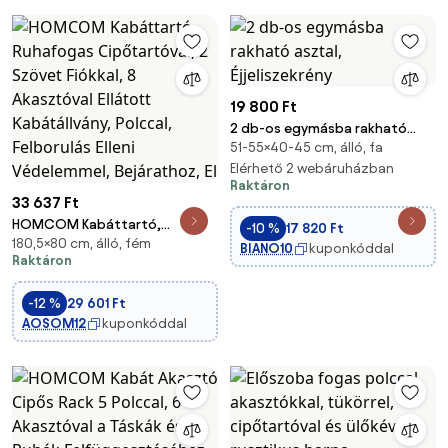
19 800 Ft
2 db-os egymásba rakható
51-55×40-45 cm, álló, fa
asztal, Éjjeliszekrény
Elérhető 2 webáruházban
Raktáron
33 637 Ft
HOMCOM Kabáttartó,
-10 %
17 820 Ft
180,5×80 cm, álló, fém
Ruhafogas Cipőtartóval, 2
BIANO10
kuponkóddal
Raktáron
Szövet Fiókkal, 8 Akasztóval
Ellátott Kabátállvány, Polccal,
-12 %
29 601 Ft
Felborulás Elleni Védelemmel,
AOSOM12
kuponkóddal
Bejárathoz, El