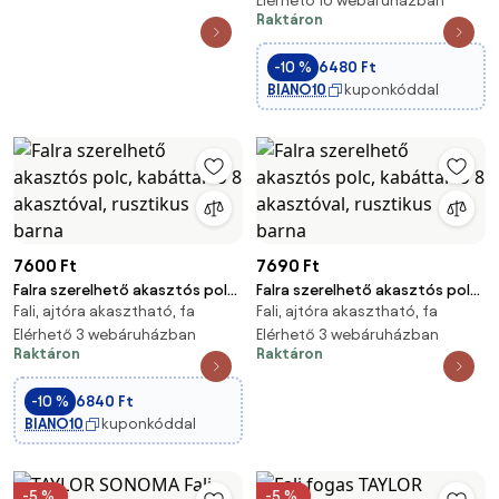
rusztikus barna 60 x 30 x 31,7
Elérhető 10 webáruházban
Raktáron
cm, fekete
-10 %
6480 Ft
BIANO10
kuponkóddal
7600 Ft
7690 Ft
Falra szerelhető akasztós polc,
Falra szerelhető akasztós polc,
Fali, ajtóra akasztható, fa
Fali, ajtóra akasztható, fa
kabáttartó 8 akasztóval,
kabáttartó 8 akasztóval,
rusztikus barna
Elérhető 3 webáruházban
rusztikus barna
Elérhető 3 webáruházban
Raktáron
Raktáron
-10 %
6840 Ft
BIANO10
kuponkóddal
-5 %
-5 %