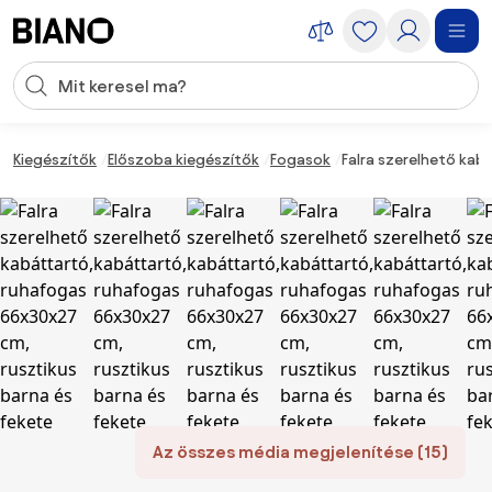
Navigáció kihagyása, ugrás a tartalomra
Keresési bevitel
Tartalom átugrása, ugrás a láblécbe
Kiegészítők
Előszoba kiegészítők
Fogasok
Falra szerelhető kab
Az összes média megjelenítése (15)