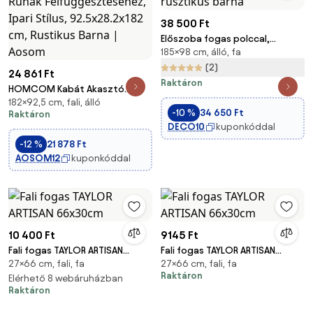
38 500 Ft
Előszoba fogas polccal,
185×98 cm, álló, fa
akasztókkal, tükörrel,
cipőtartóval és ülőkével,
(2)
24 861 Ft
rusztikus barna
Raktáron
HOMCOM Kabát Akasztó
182×92,5 cm, fali, álló
Cipős Rack 5 Polccal, 6
-10 %
34 650 Ft
Raktáron
Akasztóval a Táskák és Ruhák
DECO10
kuponkóddal
Felfüggesztéséhez, Ipari Stílus,
-12 %
21 878 Ft
92.5x28.2x182 cm, Rustikus
AOSOM12
kuponkóddal
Barna | Aosom
10 400 Ft
9145 Ft
Fali fogas TAYLOR ARTISAN
Fali fogas TAYLOR ARTISAN
27×66 cm, fali, fa
27×66 cm, fali, fa
66x30cm
66x30cm
Raktáron
Elérhető 8 webáruházban
Raktáron