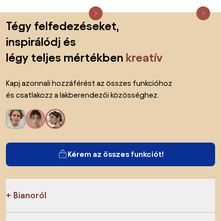
Lábléc kihagyása, ugrás az oldal elejére
Tégy felfedezéseket,
inspirálódj és
légy teljes mértékben
kreatív
Kapj azonnali hozzáférést az összes funkcióhoz
és csatlakozz a lakberendezői közösséghez.
Kérem az összes funkciót!
Bianoról