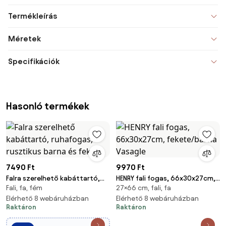
Termékleírás
Méretek
Specifikációk
Hasonló termékek
7490 Ft
9970 Ft
Falra szerelhető kabáttartó,
HENRY fali fogas, 66x30x27cm,
Fali, fa, fém
27×66 cm, fali, fa
ruhafogas, rusztikus barna és
fekete/barna Vasagle
fekete
Elérhető 8 webáruházban
Elérhető 8 webáruházban
Raktáron
Raktáron