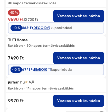
30 napos termékvisszaküldés
-10 %
Vezess a webáruházba
9590 Ft
10 700 Ft
DECO10
kuponkóddal
-10 %
8631 Ft
TUTI Home
Raktáron
30 napos termékvisszaküldés
7490 Ft
Vezess a webáruházba
BIANO10
kuponkóddal
-10 %
6741 Ft
jurhan.hu
4,8
Raktáron
14 napos termékvisszaküldés
9970 Ft
Vezess a webáruházba