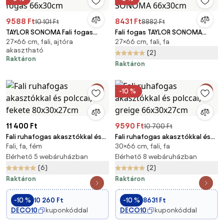
9588 Ft
8431 Ft
10 101 Ft
8882 Ft
TAYLOR SONOMA Fali fogas
Fali fogas TAYLOR SONOMA
27×66 cm, fali, ajtóra
27×66 cm, fali, fa
66x30cm
66x30cm
akasztható
(2)
Raktáron
Raktáron
-10 %
11 400 Ft
9590 Ft
10 700 Ft
Fali ruhafogas akasztókkal és
Fali ruhafogas akasztókkal és
Fali, fa, fém
30×66 cm, fali, fa
polccal, fekete 80x30x27cm
polccal, greige 66x30x27cm
Elérhető 5 webáruházban
Elérhető 8 webáruházban
(6)
(2)
Raktáron
Raktáron
-10 %
10 260 Ft
-10 %
8631 Ft
DECO10
kuponkóddal
DECO10
kuponkóddal