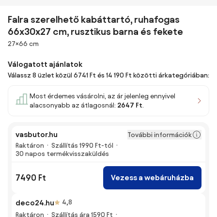
Falra szerelhető kabáttartó, ruhafogas
66x30x27 cm, rusztikus barna és fekete
Méretek
27×66 cm
Válogatott ajánlatok
Válassz 8 üzlet közül 6741 Ft és 14 190 Ft közötti árkategóriában:
Most érdemes vásárolni, az ár jelenleg ennyivel
alacsonyabb az átlagosnál:
2647 Ft
.
vasbutor.hu
További információk
Raktáron
Szállítás 1990 Ft-tól
30 napos termékvisszaküldés
7490 Ft
Vezess a webáruházba
deco24.hu
4,8
Raktáron
Szállítás ára 1590 Ft