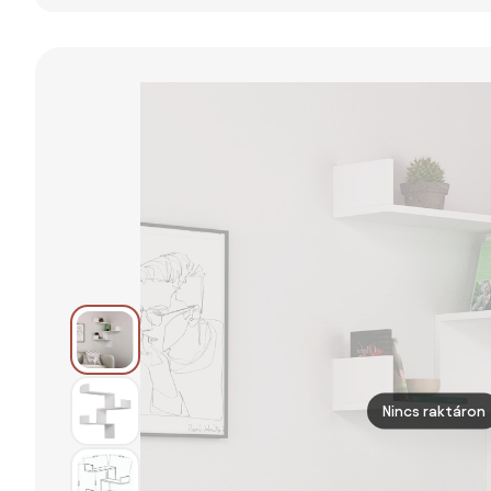
fali polc 39 cm
Momo –
WOOOD
Nincs raktáron