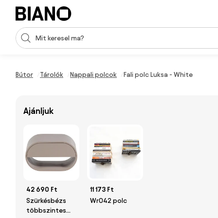
Navigáció kihagyása, ugrás a tartalomra
Keresési bevitel
Tartalom átugrása, ugrás a láblécbe
Bútor
Tárolók
Nappali polcok
Fali polc Luksa - White
Ajánljuk
42 690 Ft
11 173 Ft
Szürkésbézs
Wr042 polc
többszintes