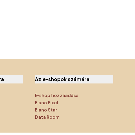
ra
Az e-shopok számára
E-shop hozzáadása
Biano Pixel
Biano Star
Data Room