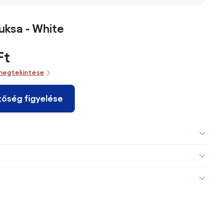
Luksa - White
Ft
megtekintése
tőség figyelése