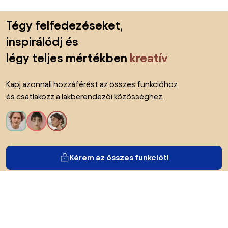
Lábléc kihagyása, ugrás az oldal elejére
Tégy felfedezéseket,
inspirálódj és
légy teljes mértékben
kreatív
Kapj azonnali hozzáférést az összes funkcióhoz
és csatlakozz a lakberendezői közösséghez.
Kérem az összes funkciót!
Bianoról